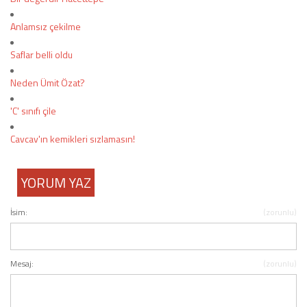
Anlamsız çekilme
Saflar belli oldu
Neden Ümit Özat?
'C' sınıfı çile
Cavcav'ın kemikleri sızlamasın!
YORUM YAZ
İsim:
(zorunlu)
Mesaj:
(zorunlu)