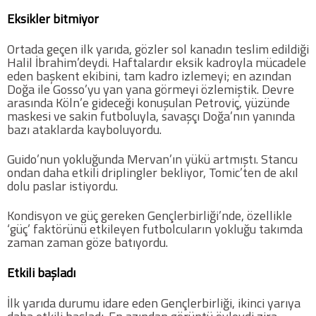
Eksikler bitmiyor
Futbol
Ortada geçen ilk yarıda, gözler sol kanadın teslim edildiği
Halil İbrahim’deydi. Haftalardır eksik kadroyla mücadele
Basketbol
eden başkent ekibini, tam kadro izlemeyi; en azından
Doğa ile Gosso’yu yan yana görmeyi özlemiştik. Devre
arasında Köln’e gideceği konuşulan Petroviç, yüzünde
Voleybol
maskesi ve sakin futboluyla, savaşçı Doğa’nın yanında
bazı ataklarda kayboluyordu.
Hentbol
Guido’nun yokluğunda Mervan’ın yükü artmıştı. Stancu
ondan daha etkili driplingler bekliyor, Tomic’ten de akıl
dolu paslar istiyordu.
Bisiklet
Kondisyon ve güç gereken Gençlerbirliği’nde, özellikle
‘güç’ faktörünü etkileyen futbolcuların yokluğu takımda
Diğer Sporlar
zaman zaman göze batıyordu.
Sosyal Medya
Etkili başladı
Facebook
İlk yarıda durumu idare eden Gençlerbirliği, ikinci yarıya