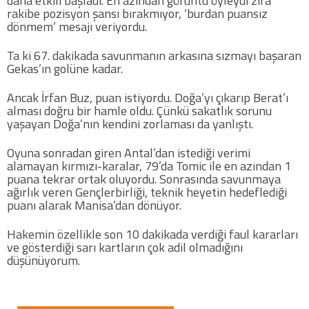
daha etkili başladı. En azından görüntü öyleydi zira
rakibe pozisyon şansı bırakmıyor, ‘burdan puansız
Twitter
dönmem’ mesajı veriyordu.
Ta ki 67. dakikada savunmanın arkasına sızmayı başaran
Google Plus
Gekas’ın golüne kadar.
Instagram
Ancak İrfan Buz, puan istiyordu. Doğa’yı çıkarıp Berat’ı
alması doğru bir hamle oldu. Çünkü sakatlık sorunu
yaşayan Doğa’nın kendini zorlaması da yanlıştı.
Hakkımızda
Oyuna sonradan giren Antal’dan istediği verimi
Hakkımızda
alamayan kırmızı-karalar, 79’da Tomic ile en azından 1
puana tekrar ortak oluyordu. Sonrasında savunmaya
ağırlık veren Gençlerbirliği, teknik heyetin hedeflediği
Blog
puanı alarak Manisa’dan dönüyor.
Künye
Hakemin özellikle son 10 dakikada verdiği faul kararları
ve gösterdiği sarı kartların çok adil olmadığını
düşünüyorum.
İletişim
Web Sürüme Geç