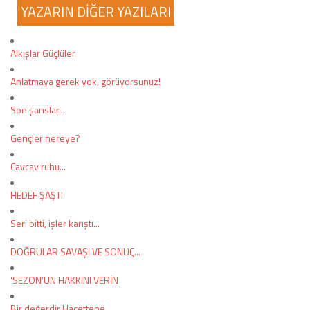
YAZARIN DİĞER YAZILARI
COPYLEFT 2014. AGB Bilişim Teknolojileri
Alkışlar Güçlüler
Anlatmaya gerek yok, görüyorsunuz!
Son şanslar...
Gençler nereye?
Cavcav ruhu...
HEDEF ŞAŞTI
Seri bitti, işler karıştı...
DOĞRULAR SAVAŞI VE SONUÇ...
‘SEZON’UN HAKKINI VERİN
Bir değerdir Hacettepe