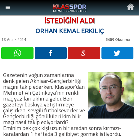
İSTEDİĞİNİ ALDI
ORHAN KEMAL ERKILIÇ
13 Aralık 2014
5459 Okunma
MENÜ
Ana Sayfa
Gazetenin yoğun zamanlarına
denk gelen Akhisar-Gençlerbirliği
Son Dakika Haberler
maçını takip ederken, Klasspor’dan
Mehmet Ali Çetinkaya’nın renkli
maç yazıları aklıma geldi. Ben
Foto Galeri
gazeteyi baskıya yetiştirmeye
çalışırken, sevgili futbolseverler ve
Gençlerbirliği gönüllüleri kim bilir
Video Galeri
maçı nasıl takip ediyorlardı?
Eminim pek çok kişi uzun bir aradan sonra kırmızı-
karalardan 1 haftada 3 galibiyet görmek istiyordu.
Ankara Takımları