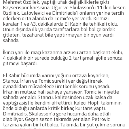
Mehmet Özdilek, yaptığı ufak değişikliklerle çıktı
Kayserispor karşısına. Uğur ve Skulasson’u 11’den kesen
Özdilek, Latovlevici ve Dimitriadis’i onların yerine tercih
Futbol
ederken orta alanda da Tomic’e yer verdi. Kırmızı-
karalar 1 ve 43. dakikalarda El Kabir ile tehlikeli oldu.
Onun dışında ilk yarıda taraftarlara bol bol çekirdek
Basketbol
çitleten, tezahürat bile yaptırmayan bir oyun vardı
sahada.
Voleybol
İkinci yarı ile maçı kazanma arzusu artan başkent ekibi,
4 dakikalık bir sürede bulduğu 2 tartışmalı golle sonuca
Hentbol
gitmeyi başardı.
El Kabir hücumda varını yoğunu ortaya koyarken;
Bisiklet
Stancu, İrfan ve Tomic sürekli yer değiştirerek
oynadıkları mücadelede üretkenlik sorunu yaşadı.
İrfan’ın mutsuz hali sahaya yansıyor. Tomic iyi niyetle
Diğer Sporlar
sahada yer aldı. Stancu, kalitesinden uzak kalsa da
yaptığı asistle kendini affettirdi. Kaleci Hopf, takımının
Sosyal Medya
önde olduğu anlarda kritik birkaç kurtarış yaptı.
Dimitriadis, Skulasson’a göre hücumda daha etkili
olabiliyor. Geçen sezon takımda yer alan Petrovic
Facebook
tarzına yakın bir futbolcu. Takımda bir şut çekme sorunu