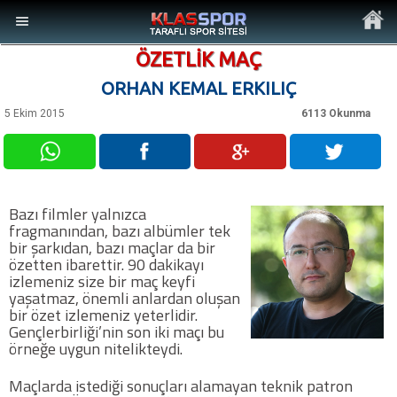
ÖZETLİK MAÇ
ORHAN KEMAL ERKILIÇ
5 Ekim 2015
6113 Okunma
MENÜ
Ana Sayfa
Bazı filmler yalnızca
fragmanından, bazı albümler tek
Son Dakika Haberler
bir şarkıdan, bazı maçlar da bir
özetten ibarettir. 90 dakikayı
izlemeniz size bir maç keyfi
Foto Galeri
yaşatmaz, önemli anlardan oluşan
bir özet izlemeniz yeterlidir.
Gençlerbirliği’nin son iki maçı bu
Video Galeri
örneğe uygun nitelikteydi.
Maçlarda istediği sonuçları alamayan teknik patron
Ankara Takımları