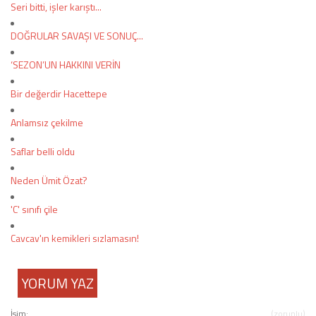
Seri bitti, işler karıştı...
DOĞRULAR SAVAŞI VE SONUÇ...
COPYLEFT 2014. AGB Bilişim Teknolojileri
‘SEZON’UN HAKKINI VERİN
Bir değerdir Hacettepe
Anlamsız çekilme
Saflar belli oldu
Neden Ümit Özat?
'C' sınıfı çile
Cavcav'ın kemikleri sızlamasın!
YORUM YAZ
İsim:
(zorunlu)