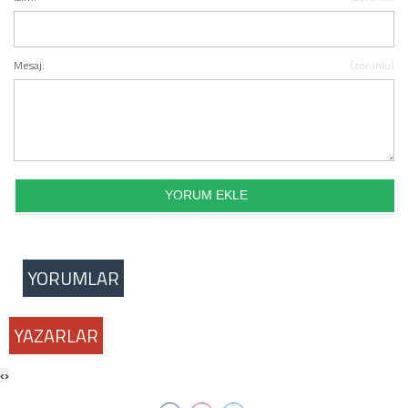
Mesaj:
(zorunlu)
YORUMLAR
YAZARLAR
‹
›