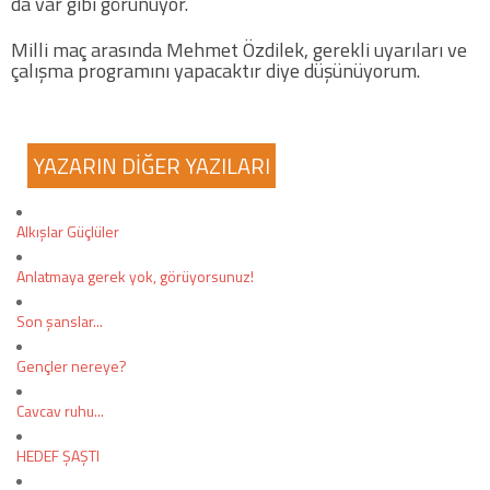
da var gibi görünüyor.
Twitter
Milli maç arasında Mehmet Özdilek, gerekli uyarıları ve
çalışma programını yapacaktır diye düşünüyorum.
Google Plus
Instagram
YAZARIN DİĞER YAZILARI
Hakkımızda
Alkışlar Güçlüler
Hakkımızda
Anlatmaya gerek yok, görüyorsunuz!
Blog
Son şanslar...
Gençler nereye?
Künye
Cavcav ruhu...
İletişim
HEDEF ŞAŞTI
Web Sürüme Geç