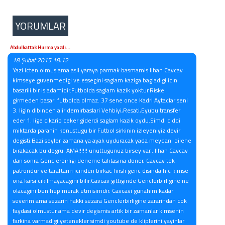
YORUMLAR
Abdulkattak Hurma yazdı...
18 Şubat 2015 18:12
Yazi icten olmus ama asil yaraya parmak basmamis.Ilhan Cavcav
kimseye guvenmedigi ve essegini saglam kaziga bagladigi icin
basarili bir is adamidir.Futbolda saglam kazik yoktur.Riske
girmeden basari futbolda olmaz. 37 sene once Kadri Aytaclar seni
3. ligin dibinden alir demirbaslari Vehbiyi,Resati,Eyubu transfer
eder 1. lige cikarip ceker giderdi saglam kazik oydu.Simdi ciddi
miktarda paranin konustugu bir Futbol sirkinin izleyeniyiz devir
degisti.Bazi seyler zamana ya ayak uyduracak yada meydani bilene
birakacak bu dogru. AMA!!!!!! unuttugunuz birsey var...Ilhan Cavcav
dan sonra Genclerbirligi deneme tahtasina doner, Cavcav tek
patrondur ve taraftarin icinden birkac hirsli genc disinda hic kimse
ona karsi cikilmayacagini bilir.Cavcav gittiginde Genclerbirligine ne
olacagini ben hep merak etmisimdir. Cavcavi gunahim kadar
severim ama sezarin hakki sezara Genclerbirligine zararindan cok
faydasi olmustur ama devir degismis artik bir zamanlar kimsenin
farkina varmadigi yetenekler simdi youtube de kliplerini yayinlar