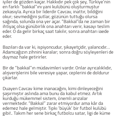
iyiler de gözden kaçar. Hakkıdır pek çok şey, Türkiye’nin
en farklı “bakkal”ını yani kulübünü oluşturmuştur
zekasıyla. Ayrıca bir liderdir Cavcav, inattır, bildiğini
Futbol
okur; sevmediğini şutlar, gözünün tuttuğu olursa
sağında, solunda ona yer açar. “Bakkal”da ne zaman bir
ihtiyaç olsa günübirlik ona anahtarı verir, kasayı teslim
Basketbol
eder. O da gelir birkaç saat takılır, sonra anahtarı iaede
eder.
Voleybol
Bazıları da var ki, ispiyoncudur, şikayetçidir, yalancıdır…
Adamcağızın zihnini karalar; sonra doğru söyleyenleri de
Hentbol
duymaz hale getirirler.
Bir de “bakkal”ın müdavimleri vardır. Onlar ayrıcalıklıdır,
Bisiklet
alışverişlerini bile veresiye yapar, ceplerini de doldurur
çıkarlar.
Diğer Sporlar
Duayen Cavcav kime inanacağını, kimi dinleyeceğini
şaşırmıştır aslında ama bunu da kabul etmez. Artık
Sosyal Medya
kurduğu mükemmel sistem, önemli arızalar
vermektedir. “Bakkal” zarar etmiyordur ama kâr da
Facebook
edemez hale gelmiştir. Tıpkı ‘büyük’ bir futbol kulübü
gibi!.. Takım her sene birkaç futbolcu satar, ligi de küme