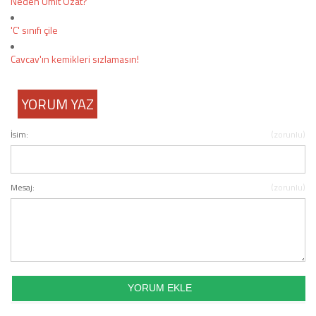
Neden Ümit Özat?
'C' sınıfı çile
Cavcav'ın kemikleri sızlamasın!
YORUM YAZ
İsim:
(zorunlu)
Mesaj:
(zorunlu)