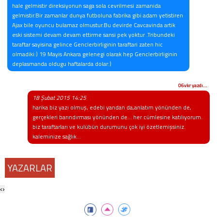
hale gelmistir direksiyonun saga sola cevrilmesi zamanida
gelmistir.Bir zamanlar dunya futboluna fabrika gibi adam yetistiren
Ajax bile oyuncu bulamaz olmustur.Bu devirde Cavcavinda artik
eski sistemi devam devam ettirme sansi pek yoktur .Tribundeki
taraftar sayisina gelince Genclerbirliginin taraftari zaten hic
olmadiki:) 19 Mayis Ankara gelenegi olarak hep Genclerbirliginin
deplasmanda oldugu haftalarda dolar:)
06vkr yazdı...
18 Şubat 2015 14:25
harika biz yazı olmuş, edebi yandan da,anlatım yönünden de,
gerçekleri barındırması yönünden de... her cümlesine katılıyorum.
biz taraftarları ve kulübün durumunu çok iyi özetlemişsiniz.
kaleminize sağlık...
YAZARLAR
‹
›