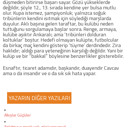
düşmeden bitirirse başarı sayar. Gözü yükseklerde
Twitter
değildir, şöyle 12., 13. sırada kendine yer bulsa mutlu
olur. Kupa istemez, şampiyonluk; yalnızca soğuk
tribünlerin kendini ısıtmak için söylediği marşlarda
Google Plus
duyulur. Aklı başına gelen taraftar, bu kulübü neden
tuttuğunu sorgulamaya başlar sonra. Renge, armaya,
kulübe aşıktır Ankaralı; ama ‘tribünleri dolduran
Instagram
koltuklar’ boştur. Hedefi olmayan kulüpte, futbolcular
da birkaç maç kendini gösterip ‘tüyme’ derdindedir. Zira
haklıdır; aldığı para yeteneğinin karşılığı değildir. Yani bir
Hakkımızda
kulüp ve bir “bakkal” böylesine benzerlikler gösterebilir.
Hakkımızda
Esnaftır, ticaret adamıdır, başkandır, duayendir Cavcav
ama o da insandır ve o da sık sık hata yapar.
Blog
Künye
YAZARIN DİĞER YAZILARI
İletişim
Alkışlar Güçlüler
Anlatmaya gerek yok, görüyorsunuz!
Web Sürüme Geç