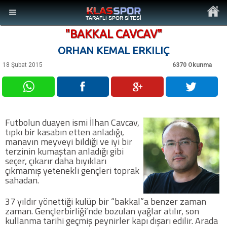
"BAKKAL CAVCAV"
ORHAN KEMAL ERKILIÇ
18 Şubat 2015
6370 Okunma
MENÜ
Ana Sayfa
Futbolun duayen ismi İlhan Cavcav,
tıpkı bir kasabın etten anladığı,
Son Dakika Haberler
manavın meyveyi bildiği ve iyi bir
terzinin kumaştan anladığı gibi
seçer, çıkarır daha bıyıkları
Foto Galeri
çıkmamış yetenekli gençleri toprak
sahadan.
Video Galeri
37 yıldır yönettiği kulüp bir “bakkal”a benzer zaman
zaman. Gençlerbirliği’nde bozulan yağlar atılır, son
kullanma tarihi geçmiş peynirler kapı dışarı edilir. Arada
Ankara Takımları