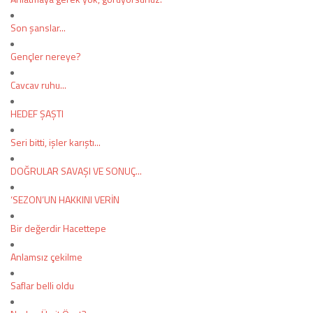
Son şanslar...
COPYLEFT 2014. AGB Bilişim Teknolojileri
Gençler nereye?
Cavcav ruhu...
HEDEF ŞAŞTI
Seri bitti, işler karıştı...
DOĞRULAR SAVAŞI VE SONUÇ...
‘SEZON’UN HAKKINI VERİN
Bir değerdir Hacettepe
Anlamsız çekilme
Saflar belli oldu