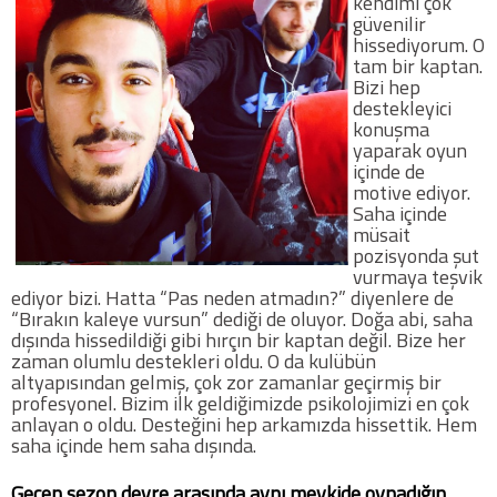
kendimi çok
güvenilir
hissediyorum. O
tam bir kaptan.
Bizi hep
destekleyici
konuşma
yaparak oyun
içinde de
motive ediyor.
Saha içinde
müsait
pozisyonda şut
vurmaya teşvik
ediyor bizi. Hatta “Pas neden atmadın?” diyenlere de
“Bırakın kaleye vursun” dediği de oluyor. Doğa abi, saha
dışında hissedildiği gibi hırçın bir kaptan değil. Bize her
zaman olumlu destekleri oldu. O da kulübün
altyapısından gelmiş, çok zor zamanlar geçirmiş bir
profesyonel. Bizim ilk geldiğimizde psikolojimizi en çok
anlayan o oldu. Desteğini hep arkamızda hissettik. Hem
saha içinde hem saha dışında.
Geçen sezon devre arasında aynı mevkide oynadığın