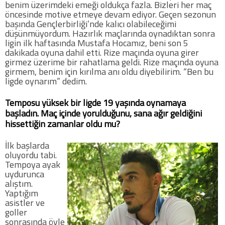
benim üzerimdeki emeği oldukça fazla. Bizleri her maç
öncesinde motive etmeye devam ediyor. Geçen sezonun
başında Gençlerbirliği’nde kalıcı olabileceğimi
düşünmüyordum. Hazırlık maçlarında oynadıktan sonra
ligin ilk haftasında Mustafa Hocamız, beni son 5
dakikada oyuna dahil etti. Rize maçında oyuna girer
girmez üzerime bir rahatlama geldi. Rize maçında oyuna
girmem, benim için kırılma anı oldu diyebilirim. “Ben bu
ligde oynarım” dedim.
Temposu yüksek bir ligde 19 yaşında oynamaya
başladın. Maç içinde yorulduğunu, sana ağır geldiğini
hissettiğin zamanlar oldu mu?
İlk başlarda
oluyordu tabi.
Tempoya ayak
uydurunca
alıştım.
Yaptığım
asistler ve
goller
sonrasında öyle