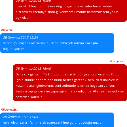
29 Temmuz 2015 10:09
inşallah 3 büyütülmüşlere değil de,avrupa'ya gider temsil edersin
bizi.cavcav efendiye gram güvenmem,umarım harcamaz seni.yolun
açık olsun
06 yazdı...
28 Temmuz 2015 15:54
bence çok başarılı olacaksın. bu sene daha çok zaman alacağını
düşünüyorum.
d.m. yazdı...
28 Temmuz 2015 15:40
Daha çok gençsin. Türk futbolu bence bir dünya yıldızı kazandı. Futbol
için olgunluk döneminde bunu herkes görecek. ben ick stilini alex'in
koşanı olarak görüyorum. seni trübünde izlemek heyecan veriyor.
ayağına top geldimi ne yapacağını merak ediyoruz. Allah seni sakatlıktan
nazardan korusun.
06vkr yazdı...
28 Temmuz 2015 15:05
helal olsun sana İrfan. merak etme,seni hep gurur duyduğumuz bir