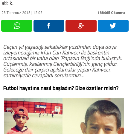
attık.
Futbol
28 Temmuz 2015 | 12:03
188465 Okunma
Basketbol
Geçen yıl yaşadığı sakatlıklar yüzünden doya doya
Voleybol
izleyemediğimiz İrfan Can Kahveci ile başkentin
ortasındaki bir vaha olan ‘Papazın Bağı’nda buluştuk.
Güçlenmiş, kaslanmış Gençlerbirliği’nin genç yıldızı.
Hentbol
Geleceğe dair çarpıcı açıklamalar yapan Kahveci,
samimiyetle cevapladı sorularımızı…
Bisiklet
Futbol hayatına nasıl başladın? Bize özetler misin?
Diğer Sporlar
Sosyal Medya
Facebook