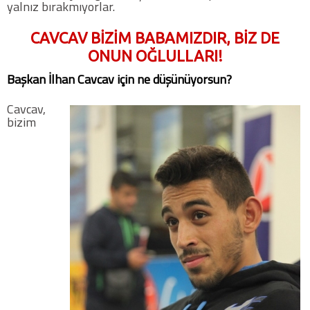
yalnız bırakmıyorlar.
CAVCAV BİZİM BABAMIZDIR, BİZ DE
ONUN OĞLULLARI!
Başkan İlhan Cavcav için ne düşünüyorsun?
Cavcav,
bizim