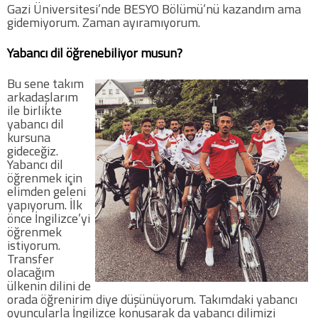
Gazi Üniversitesi’nde BESYO Bölümü’nü kazandım ama
gidemiyorum. Zaman ayıramıyorum.
Yabancı dil öğrenebiliyor musun?
Bu sene takım
arkadaşlarım
ile birlikte
yabancı dil
kursuna
gideceğiz.
Yabancı dil
öğrenmek için
elimden geleni
yapıyorum. İlk
önce İngilizce’yi
öğrenmek
istiyorum.
Transfer
olacağım
ülkenin dilini de
orada öğrenirim diye düşünüyorum. Takımdaki yabancı
oyuncularla İngilizce konuşarak da yabancı dilimizi