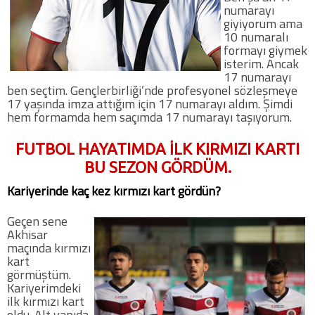
numarayı
giyiyorum ama
10 numaralı
formayı giymek
isterim. Ancak
17 numarayı
ben seçtim. Gençlerbirliği’nde profesyonel sözleşmeye
17 yaşında imza attığım için 17 numarayı aldım. Şimdi
hem formamda hem saçımda 17 numarayı taşıyorum.
FUTBOL HAYATIMDA İLK KIRMIZI KARTI
BU SEZON GÖRDÜM.
Kariyerinde kaç kez kırmızı kart gördün?
Geçen sene
Akhisar
maçında kırmızı
kart
görmüştüm.
Kariyerimdeki
ilk kırmızı kart
oldu. Alt yapıda