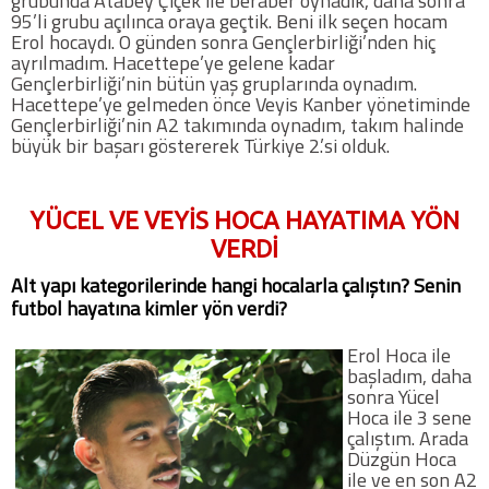
grubunda Atabey Çiçek ile beraber oynadık, daha sonra
95’li grubu açılınca oraya geçtik. Beni ilk seçen hocam
Erol hocaydı. O günden sonra Gençlerbirliği’nden hiç
COPYLEFT 2014. AGB Bilişim Teknolojileri
ayrılmadım. Hacettepe’ye gelene kadar
Gençlerbirliği’nin bütün yaş gruplarında oynadım.
Hacettepe’ye gelmeden önce Veyis Kanber yönetiminde
Gençlerbirliği’nin A2 takımında oynadım, takım halinde
büyük bir başarı göstererek Türkiye 2.’si olduk.
YÜCEL VE VEYİS HOCA HAYATIMA YÖN
VERDİ
Alt yapı kategorilerinde hangi hocalarla çalıştın? Senin
futbol hayatına kimler yön verdi?
Erol Hoca ile
başladım, daha
sonra Yücel
Hoca ile 3 sene
çalıştım. Arada
Düzgün Hoca
ile ve en son A2