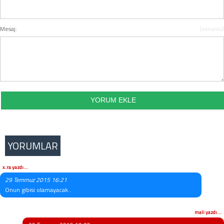
Mesaj:
(zorunlu)
YORUMLAR
x.ra yazdı...
29 Temmuz 2015 16:21
Onun gibisi olamayacak..
mali yazdı...