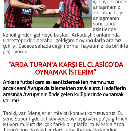
için oyun içinde
anlaşmamız
zor olmadı. İyi
anlaşmanın
sonucunda
asistler de
kendiliğinden gelmeye başladı. Arkadaşlık anlamında
Hacettepe’den beraber geldiğimiz oyuncularla aramız
çok iyi. Sadece sahada değil normal hayatımızı da birlikte
geçiriyoruz.
“ARDA TURAN’A KARŞI EL CLASİCO’DA
OYNAMAK İSTERİM”
Ankara futbol camiası seni izlemekten memnunuz
ancak seni Avrupa’da izlemekten zevk alırız. Hedeflerin
arasında Avrupa’nın önde gelen kulüplerinde oynamak
var mı?
Tabiki, var. Menajerlerimle bu konuyu konuşuyoruz. Bu
sene Süper ligde üst seviyede oynayıp Avrupa’ya gitmek
istiyorum. Yurt dışı çok farklı bir platform. Mesela Arda
Turan’ı burada ıslıklıyorlardı ama Avrupa’da kendini