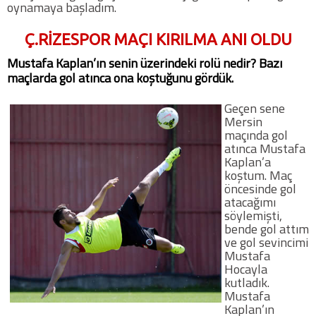
oynamaya başladım.
Ç.RİZESPOR MAÇI KIRILMA ANI OLDU
Mustafa Kaplan’ın senin üzerindeki rolü nedir? Bazı
maçlarda gol atınca ona koştuğunu gördük.
Geçen sene
Mersin
maçında gol
atınca Mustafa
Kaplan’a
koştum. Maç
öncesinde gol
atacağımı
söylemişti,
bende gol attım
ve gol sevincimi
Mustafa
Hocayla
kutladık.
Mustafa
Kaplan’ın