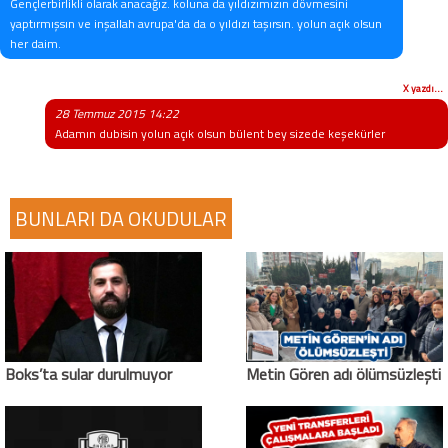
Gençlerbirlikli olarak anacağız. koluna da yıldızımızın dövmesini
yaptırmışsın ve inşallah avrupa'da da o yıldızı taşırsın. yolun açık olsun
her daim.
X yazdı...
28 Temmuz 2015 14:22
Adamın dubisin yolun açık olsun bülent bey sizede keşekürler
BUNLARI DA OKUDULAR
Boks’ta sular durulmuyor
Metin Gören adı ölümsüzleşti