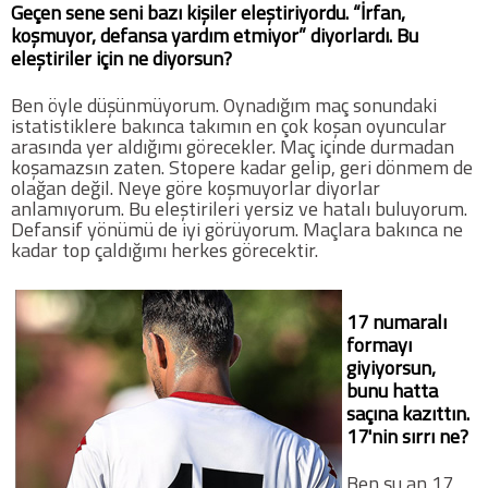
Geçen sene seni bazı kişiler eleştiriyordu. “İrfan,
koşmuyor, defansa yardım etmiyor” diyorlardı. Bu
eleştiriler için ne diyorsun?
Ben öyle düşünmüyorum. Oynadığım maç sonundaki
istatistiklere bakınca takımın en çok koşan oyuncular
arasında yer aldığımı görecekler. Maç içinde durmadan
koşamazsın zaten. Stopere kadar gelip, geri dönmem de
olağan değil. Neye göre koşmuyorlar diyorlar
anlamıyorum. Bu eleştirileri yersiz ve hatalı buluyorum.
Defansif yönümü de iyi görüyorum. Maçlara bakınca ne
kadar top çaldığımı herkes görecektir.
17 numaralı
formayı
giyiyorsun,
bunu hatta
saçına kazıttın.
17'nin sırrı ne?
Ben şu an 17