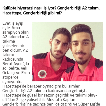
Kulüpte hiyerarşi nasıl işliyor? Gençlerbirliği A2 takımı,
Hacettepe, Gençlerbirliği gibi mi?
Evet işleyiş
öyle. Ama
şampiyon olan
A2 takımdan A
takıma
yükselen bir
ben oldum. A2
takımı
kadrosunda
Berat Aydoğdu
sol bekte, Veli
Ortakçı ve Eren
stoperde
oynuyordu.
Hacettepe’de beraber oynadığım bu isimler,
Gençlerbirliği A2 takımın kadrosundan gelmişti.
Hacettepe’de güzel bir sezon geçirdik ve takımı play-
off’dan 2 lige yükselttik. Mustafa Kaplan
Gençlerbirliği’ne geçince beni de çağırdı ve Süper Lig’de