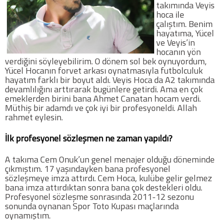
takımında Veyis
hoca ile
çalıştım. Benim
hayatıma, Yücel
ve Veyis’in
hocanın yön
verdiğini söyleyebilirim. O dönem sol bek oynuyordum,
Yücel Hocanın forvet arkası oynatmasıyla futbolculuk
hayatım farklı bir boyut aldı. Veyis Hoca da A2 takımında
devamlılığını arttırarak bugünlere getirdi. Ama en çok
emeklerden birini bana Ahmet Canatan hocam verdi.
Müthiş bir adamdı ve çok iyi bir profesyoneldi. Allah
rahmet eylesin.
İlk profesyonel sözleşmen ne zaman yapıldı?
A takıma Cem Onuk’un genel menajer olduğu döneminde
çıkmıştım. 17 yaşındayken bana profesyonel
sözleşmeye imza attırdı. Cem Hoca, kulübe gelir gelmez
bana imza attırdıktan sonra bana çok destekleri oldu.
Profesyonel sözleşme sonrasında 2011-12 sezonu
sonunda oynanan Spor Toto Kupası maçlarında
oynamıştım.