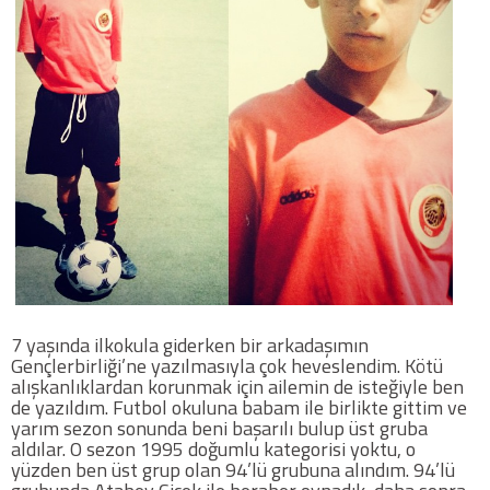
Twitter
Google Plus
Instagram
Hakkımızda
Hakkımızda
Blog
7 yaşında ilkokula giderken bir arkadaşımın
Gençlerbirliği’ne yazılmasıyla çok heveslendim. Kötü
Künye
alışkanlıklardan korunmak için ailemin de isteğiyle ben
de yazıldım. Futbol okuluna babam ile birlikte gittim ve
yarım sezon sonunda beni başarılı bulup üst gruba
İletişim
aldılar. O sezon 1995 doğumlu kategorisi yoktu, o
yüzden ben üst grup olan 94’lü grubuna alındım. 94’lü
Web Sürüme Geç