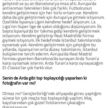
geliştirdi ve şu an Barcelona’ya imza attı. Avrupa’da
antrenman teknikleri bile çok farklı. Futbolcunun
kendini geliştirmesi için her türlü ortam var. Kendimi
daha da çok geliştirmek için Avrupa’ya gitmek istiyorum.
Özellikle İspanya Ligini kendime hedef alıyorum. La
Liga’nın Süper lige de yakın olduğunu düşünüyorum. İlk
başta İspanya’da bir takıma gidip kendimi geliştirmek
istiyorum. Kendimi geliştirip Real Madrid’de forma
giymek istiyorum. İlk hedefimde İstanbul takımlarında
oynamak yok. Kendimi geliştirmek için çalıştığım bu
yıllarda; İspanya’nın orta düzey takımlarını, İstanbul
kulüplerine tercih ederim. Avrupa’da Real Madrid
forması giyerken Barcelona’da oynayan Arda Turan’a
karşı oynamak isterim. Arda Turan’a karşı oynayacağım
El-Clasico’lar çok farklı olur.
Senin de Arda gibi top toplayıcılığı yaparken ki
fotoğrafın var mı?
Olmaz mı? Gençlerbirliği’nde altyapıda görev yaptığım
sürece bir çok maçta top toplayıcılığı yaptım. Maç
kayıtlarından çok güzel fotolarımın çıkacağını
düşünüyorum.