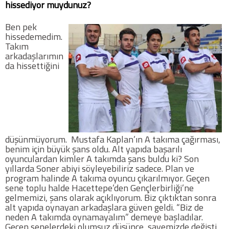
hissediyor muydunuz?
Ben pek
hissedemedim.
Takım
arkadaşlarımın
da hissettiğini
düşünmüyorum. Mustafa Kaplan’ın A takıma çağırması,
benim için büyük şans oldu. Alt yapıda başarılı
oyunculardan kimler A takımda şans buldu ki? Son
yıllarda Soner abiyi söyleyebiliriz sadece. Plan ve
program halinde A takıma oyuncu çıkarılmıyor. Geçen
sene toplu halde Hacettepe’den Gençlerbirliği’ne
gelmemizi, şans olarak açıklıyorum. Biz çıktıktan sonra
alt yapıda oynayan arkadaşlara güven geldi. “Biz de
neden A takımda oynamayalım” demeye başladılar.
Geçen senelerdeki olumsuz düşünce, sayemizde değişti