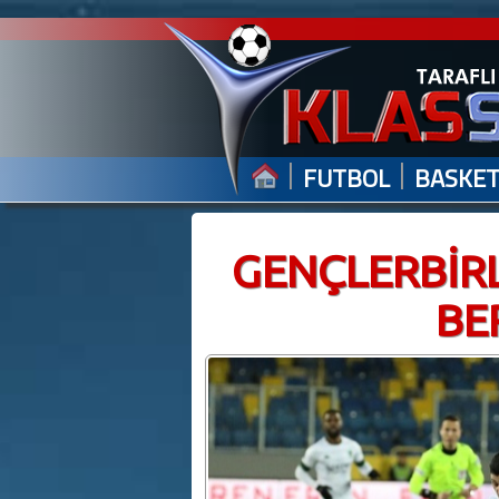
|
|
FUTBOL
BASKE
GENÇLERBİRL
BE