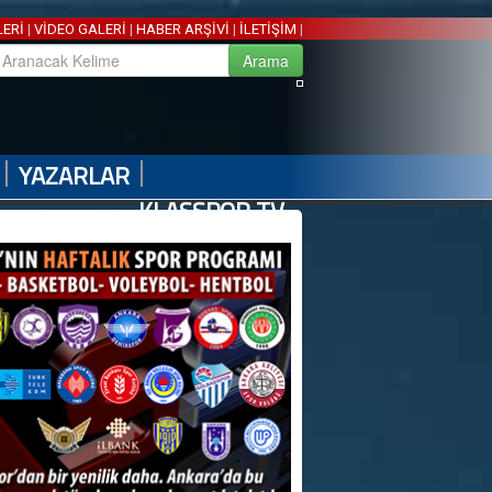
LERİ
|
VİDEO GALERİ
|
HABER ARŞİVİ
|
İLETİŞİM
|
|
|
YAZARLAR
KLASSPOR TV