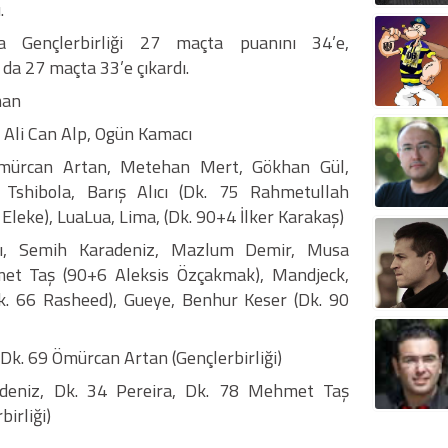
.
a Gençlerbirliği 27 maçta puanını 34’e,
 da 27 maçta 33’e çıkardı.
man
Ali Can Alp, Ogün Kamacı
 Ömürcan Artan, Metehan Mert, Gökhan Gül,
Tshibola, Barış Alıcı (Dk. 75 Rahmetullah
 Eleke), LuaLua, Lima, (Dk. 90+4 İlker Karakaş)
arı, Semih Karadeniz, Mazlum Demir, Musa
t Taş (90+6 Aleksis Özçakmak), Mandjeck,
Dk. 66 Rasheed), Gueye, Benhur Keser (Dk. 90
 Dk. 69 Ömürcan Artan (Gençlerbirliği)
adeniz, Dk. 34 Pereira, Dk. 78 Mehmet Taş
birliği)