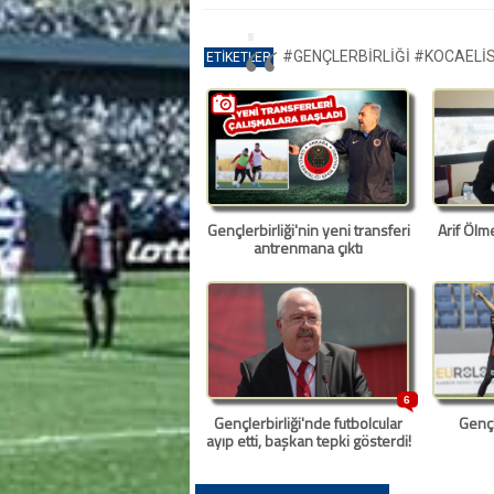
#GENÇLERBİRLİĞİ
#KOCAELİ
ETİKETLER
Gençlerbirliği'nin yeni transferi
Arif Ölme
antrenmana çıktı
6
Gençlerbirliği'nde futbolcular
Gençl
ayıp etti, başkan tepki gösterdi!