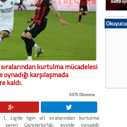
Okuyucul
lt sıralarından kurtulma mücadelesi
de oynadığı karşılaşmada
e kaldı.
5075 Okunma
1. Lig’de ligin alt sıralarından kurtulma
i veren Gençlerbirliği, evinde oynadığı