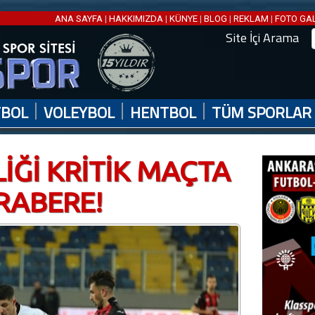
ANA SAYFA
|
HAKKIMIZDA
|
KÜNYE
|
BLOG
|
REKLAM
|
FOTO GA
Site İçi Arama
|
|
|
TBOL
VOLEYBOL
HENTBOL
TÜM SPORLAR
İĞİ KRİTİK MAÇTA
RABERE!