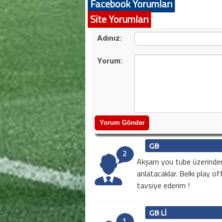
Facebook Yorumları
Facebook üzerinden
yorum var.
Site Yorumları
Adınız:
Yorum:
GB
2
Akşam you tube üzerinden
anlatacaklar. Belki play of
tavsiye ederim !
GB LI
1