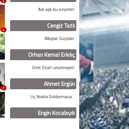
1
Adı aşk bu eziyetin!
Cengiz Tatlı
1
Alkışlar Güçlüler
Orhan Kemal Erkılıç
Ümit Özat'ı unutmayın!
Ahmet Ergün
7
Üç Nokta Doldurmaca...
Engin Kocabıyık