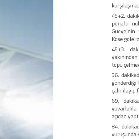
karşılaşmad
45+2. daki
penaltı no
Gueye’nin
Köse gole i
45+3. dak
yakınından 
topu çelmey
56. dakika
gönderdiği
çalımlayıp f
69. dakik
yuvarlakla
açıdan yapt
84. dakika
vuruşunda 