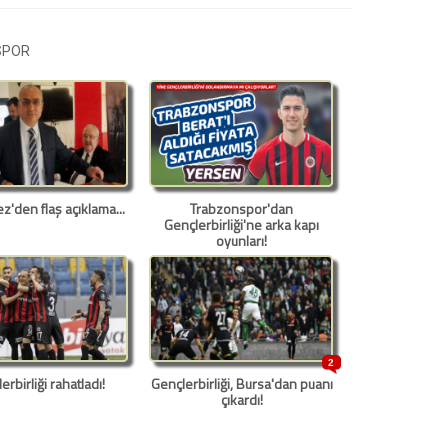
SPOR
z'den flaş açıklama...
Trabzonspor'dan
Gençlerbirliği'ne arka kapı
oyunları!
2
erbirliği rahatladı!
Gençlerbirliği, Bursa'dan puanı
çıkardı!