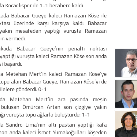
a Kocaelispor ile 1-1 berabere kaldı.
kada Babacar Gueye kaleci Ramazan Köse ile
ktası üzerinde karşı karşıya kaldı. Babacar
 yakın mesafeden yaptığı vuruşta Ramazan
zin vermedi.
ikada Babacar Gueye’nin penaltı noktası
yaptığı vuruşta kaleci Ramazan Köse son anda
i başardı.
da Metehan Mert’in kaleci Ramazan Köse’ye
 topu alan Babacar Gueye, Ramazan Köse’yi de
ilelere gönderdi: 0-1
ada Metehan Mert’in ara pasında meşin
 buluşan Ömürcan Artan son çizgiye yakın
ığı vuruşta topu ağlarla buluşturdu: 1-1
da Sandro Lima’nın altı pastan yaptığı kafa
son anda kaleci İsmet Yumakoğulları köşeden