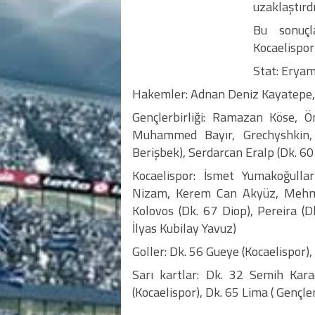
uzaklaştırdı
Bu sonuçl
Kocaelispor
Stat: Erya
Hakemler: Adnan Deniz Kayatepe, 
Gençlerbirliği: Ramazan Köse,
Muhammed Bayır, Grechyshkin, 
Berişbek), Serdarcan Eralp (Dk. 60
Kocaelispor: İsmet Yumakoğull
Nizam, Kerem Can Akyüz, Mehme
Kolovos (Dk. 67 Diop), Pereira (
İlyas Kubilay Yavuz)
Goller: Dk. 56 Gueye (Kocaelispor),
Sarı kartlar: Dk. 32 Semih Kar
(Kocaelispor), Dk. 65 Lima ( Gençler