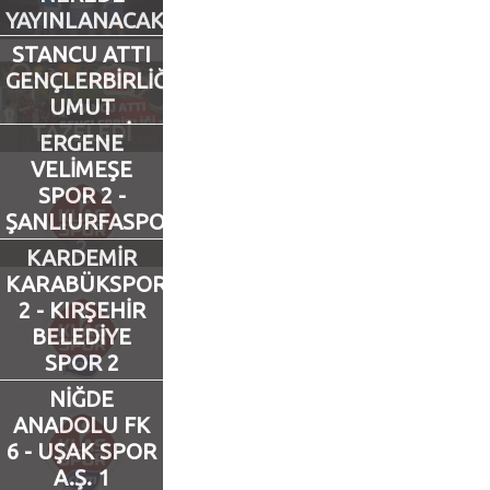
YAYINLANACAK?
Futbol
STANCU ATTI
GENÇLERBİRLİĞİ
UMUT
Basketbol
TAZELEDİ
ERGENE
VELİMEŞE
Voleybol
SPOR 2 -
ŞANLIURFASPOR
Hentbol
2
KARDEMİR
KARABÜKSPOR
Bisiklet
2 - KIRŞEHİR
BELEDİYE
Diğer Sporlar
SPOR 2
NİĞDE
Sosyal Medya
ANADOLU FK
6 - UŞAK SPOR
Facebook
A.Ş. 1