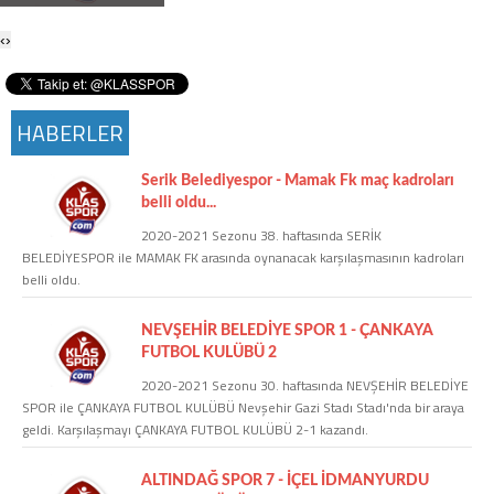
Twitter
‹
›
Google Plus
HABERLER
Instagram
Serik Belediyespor - Mamak Fk maç kadroları
Hakkımızda
belli oldu...
2020-2021 Sezonu 38. haftasında SERİK
Hakkımızda
BELEDİYESPOR ile MAMAK FK arasında oynanacak karşılaşmasının kadroları
belli oldu.
Blog
NEVŞEHİR BELEDİYE SPOR 1 - ÇANKAYA
FUTBOL KULÜBÜ 2
Künye
2020-2021 Sezonu 30. haftasında NEVŞEHİR BELEDİYE
SPOR ile ÇANKAYA FUTBOL KULÜBÜ Nevşehir Gazi Stadı Stadı'nda bir araya
geldi. Karşılaşmayı ÇANKAYA FUTBOL KULÜBÜ 2-1 kazandı.
İletişim
ALTINDAĞ SPOR 7 - İÇEL İDMANYURDU
Web Sürüme Geç