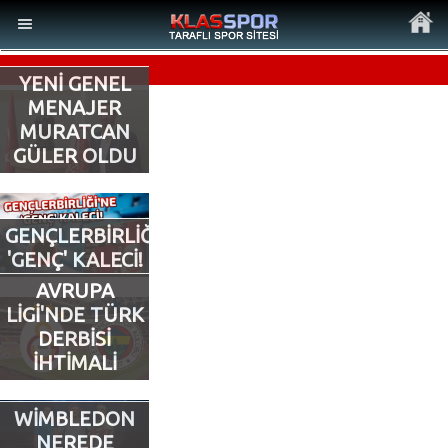
YENİ GENEL
MENAJER
MURATCAN
GÜLER OLDU
MENÜ
Ana Sayfa
GENÇLERBİRLİĞİ’NE
'GENÇ' KALECİ!
Son Dakika Haberler
AVRUPA
LİGİ'NDE TÜRK
Foto Galeri
DERBİSİ
İHTİMALİ
Video Galeri
WİMBLEDON
Ankara Takımları
NEREDE