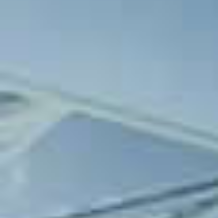
Soma Atatürk Stadı Stadyumunda
AHMET ECEVİT yönetecek. Maçın ba