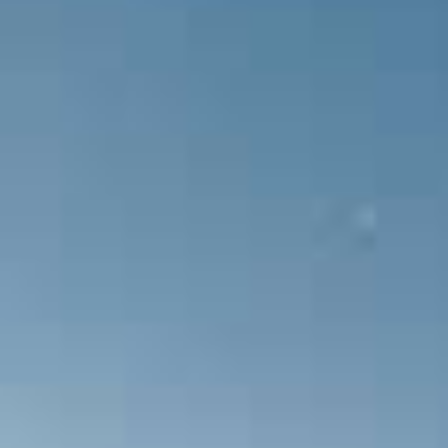
Maçın ilk yarısı 1-0 sonuçlanıyor
GOL! Emrecan Bulut Somaspor takımı
Hakemin düdüğüyle maç başlıyor.
Takım kadroları açıklandı.