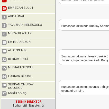
27
EMRECAN BULUT
99
ARDA ÜNAL
1
YAVUZHAN KELEŞOĞLU
3
Bursaspor takımında Kubilay Sönmez,
MÜCAHİT ASLAN
8
EMİRHAN UZUN
15
ALİ ÖZDEMİR
18
Somaspor takımının teknik direktörü
BERKAY EKİCİ
23
Tursun çıkıyor ve yerine Kadir Karış 
MUSTAFA ŞENGÜL
25
FURKAN BİRDAL
54
SERKAN ÖMÜRAY
70
Bursaspor takımında oyuncu değişik
GÖLÜKCÜ
oyuna giren isim.
KADİR KARIŞ
77
TEKNİK DİREKTÖR
Burhanettin Basatemür