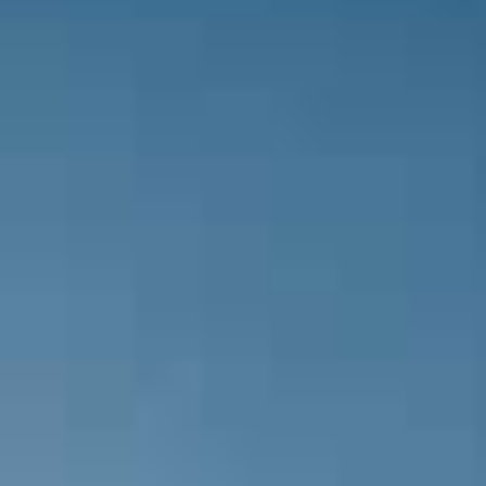
Hakem ikinci yarıyı başlatıyor.
Bursaspor takımında oyuncu değişik
oyuna giren isim.
Bursaspor takımında oyuncu değişikl
oyuna giren isim.
Bursaspor takımının teknik direktör
Karagöz çıkıyor ve yerine Melih Sağ