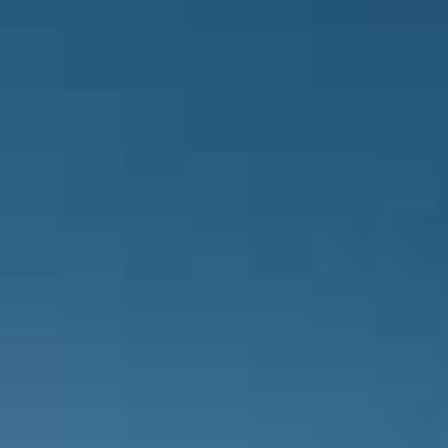
Bursaspor takımının teknik direktörü
Samet Bozkurt çıkıyor ve yerine Has
Bursaspor takımında Samet Bozkurt h
cezalandırılıyor.
Bursaspor takımında Bilal Güney hak
cezalandırılıyor.