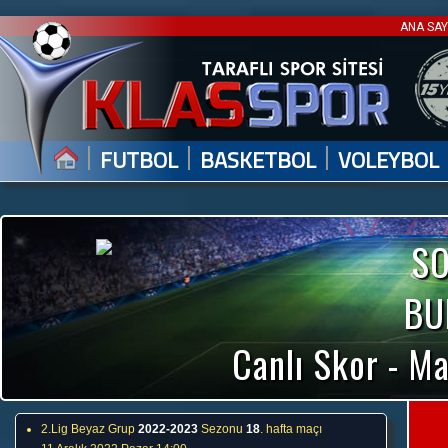
ANA SA
|
|
|
FUTBOL
BASKETBOL
VOLEYBOL
S
BU
Canlı Skor - Ma
2.Lig Beyaz Grup
2022-2023
Sezonu
18
. hafta maçı