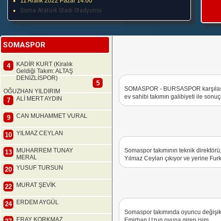
11 Aralık 2022 Pazar 14:00
Soma Atatürk Stadı Stadyumu
SOMASPOR
KADİR KURT (Kiralık
4
Geldiği Takım: ALTAŞ
DENİZLİSPOR)
5
SOMASPOR - BURSASPOR karşılaşmas
OĞUZHAN YILDIRIM
ev sahibi takımın galibiyeti ile sonuç
ALİ MERT AYDIN
7
CAN MUHAMMET VURAL
9
YILMAZ CEYLAN
10
MUHARREM TUNAY
Somaspor takımının teknik direktörü
13
MERAL
Yılmaz Ceylan çıkıyor ve yerine Furk
YUSUF TURSUN
20
MURAT ŞEVİK
22
ERDEM AYGÜL
24
Somaspor takımında oyuncu değişik
ERAY KORKMAZ
Emirhan Uzun oyuna giren isim.