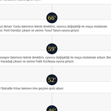
66'
us İdman Yurdu takımının teknik direktörü, oyuncu değişikliği ile maça müdahale
or. Ferit Gündüz çıkıyor ve yerine Yusuf Talum oyuna giriyor.
59'
raspor takımının teknik direktörü, oyuncu değişikliği ile maça müdahale ediyor. Be
t Karadağ çıkıyor ve yerine Fatih Kızılkaya oyuna giriyor.
52'
 Bahattin Köse takımını öne geçiren golü atıyor.
46'