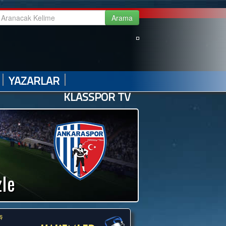
|
|
|
|
GALERİ
VİDEO GALERİ
HABER ARŞİVİ
İLETİŞİM
|
|
YAZARLAR
KLASSPOR TV
zle
ş