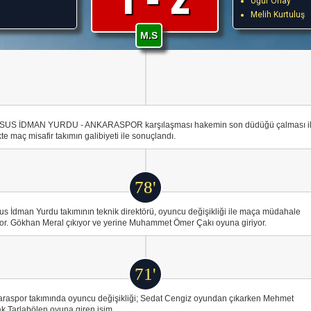
Uğur Önay
Melih Kurtuluş
M.S
SUS İDMAN YURDU - ANKARASPOR karşılaşması hakemin son düdüğü çalması i
ikte maç misafir takımın galibiyeti ile sonuçlandı.
78'
us İdman Yurdu takımının teknik direktörü, oyuncu değişikliği ile maça müdahale
or. Gökhan Meral çıkıyor ve yerine Muhammet Ömer Çakı oyuna giriyor.
71'
raspor takımında oyuncu değişikliği; Sedat Cengiz oyundan çıkarken Mehmet
k Tarlabölen oyuna giren isim.