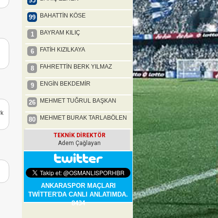
95
BAHATTİN KÖSE
99
BAYRAM KILIÇ
1
FATİH KIZILKAYA
6
FAHRETTİN BERK YILMAZ
8
ENGİN BEKDEMİR
9
MEHMET TUĞRUL BAŞKAN
26
rk
MEHMET BURAK TARLABÖLEN
80
TEKNİK DİREKTÖR
Adem Çağlayan
ANKARASPOR MAÇLARI
TWİTTER'DA CANLI ANLATIMDA.
8434