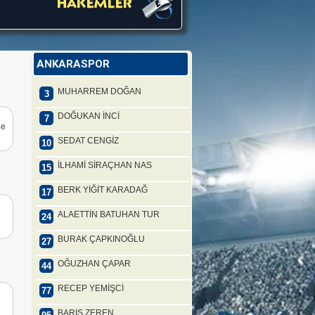
ANKARASPOR
MUHARREM DOĞAN
3
DOĞUKAN İNCİ
7
le
SEDAT CENGİZ
10
İLHAMİ SİRAÇHAN NAS
15
BERK YİĞİT KARADAĞ
17
ALAETTİN BATUHAN TUR
24
BURAK ÇAPKINOĞLU
27
OĞUZHAN ÇAPAR
44
RECEP YEMİŞCİ
77
BARIŞ ZEREN