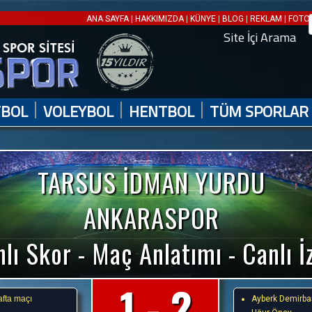
|
|
|
|
|
ANA SAYFA
HAKKIMIZDA
KÜNYE
BLOG
REKLAM
FOTO 
Site İçi Arama
|
|
|
TBOL
VOLEYBOL
HENTBOL
TÜM SPORLAR
TARSUS İDMAN YURDU
ANKARASPOR
lı Skor - Maç Anlatımı - Canlı İ
1 - 2
afta maçı
Ayberk Demirba