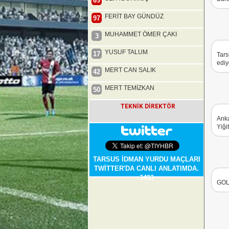
69
FERİT BAY GÜNDÜZ
97
MUHAMMET ÖMER ÇAKI
3
YUSUF TALUM
17
Tars
ediy
MERT CAN SALIK
42
MERT TEMİZKAN
50
TEKNİK DİREKTÖR
Anka
Yiği
TARSUS İDMAN YURDU MAÇLARI
TWİTTER'DA CANLI ANLATIMDA.
3493
GOL!