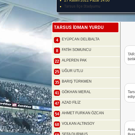
27 Kasım 2022 Pazar 14:00
Tarsus İlçe Stadyumu
TARSUS İDMAN YURDU
EYÜPCAN DELİBALTA
4
FATİH SOMUNCU
8
TAR
birl
ALPEREN PAK
22
UĞUR UTLU
25
BARIŞ TÜRKMEN
35
GÖKHAN MERAL
Tars
41
ediy
AZAD FİLİZ
47
AHMET FURKAN ÖZCAN
54
VOLKAN ALTINSOY
68
Anka
SEFA DURMUŞ
Bura