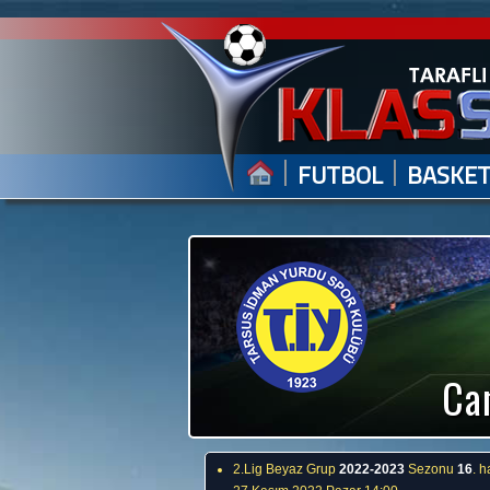
|
|
FUTBOL
BASKE
Can
2.Lig Beyaz Grup
2022-2023
Sezonu
16
. h