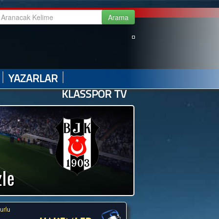
|
|
|
|
GALERİ
VİDEO GALERİ
HABER ARŞİVİ
İLETİŞİM
|
|
YAZARLAR
KLASSPOR TV
zle
urlu