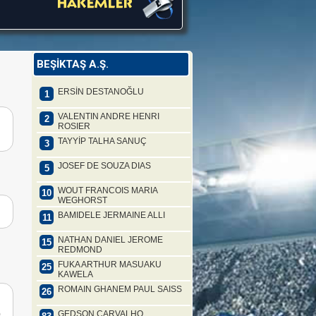
BEŞİKTAŞ A.Ş.
ERSİN DESTANOĞLU
1
VALENTIN ANDRE HENRI
2
ROSIER
TAYYİP TALHA SANUÇ
3
JOSEF DE SOUZA DIAS
5
WOUT FRANCOIS MARIA
10
WEGHORST
BAMIDELE JERMAINE ALLI
11
NATHAN DANIEL JEROME
15
REDMOND
FUKA ARTHUR MASUAKU
25
KAWELA
ROMAIN GHANEM PAUL SAISS
26
GEDSON CARVALHO
0