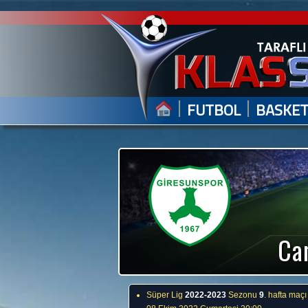
|
|
FUTBOL
BASKE
Can
Süper Lig
2022-2023
Sezonu
9
. hafta maçı