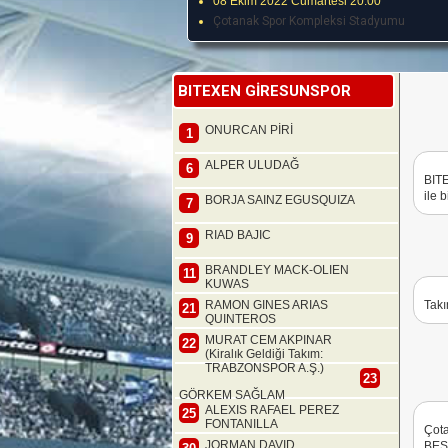
08 Ekim 2022 Cumartesi 20:00
Çotanak Spor Kompleksi Stadyumu
BITEXEN GİRESUNSPOR
ONURCAN PİRİ
1
ALPER ULUDAĞ
6
BIT
ile 
BORJA SAINZ EGUSQUIZA
7
RIAD BAJIC
9
BRANDLEY MACK-OLIEN
11
KUWAS
RAMON GINES ARIAS
Takı
21
QUINTEROS
MURAT CEM AKPINAR
22
(Kiralık Geldiği Takım:
TRABZONSPOR A.Ş.)
23
GÖRKEM SAĞLAM
ALEXIS RAFAEL PEREZ
25
FONTANILLA
Çot
JORMAN DAVID
BEŞ