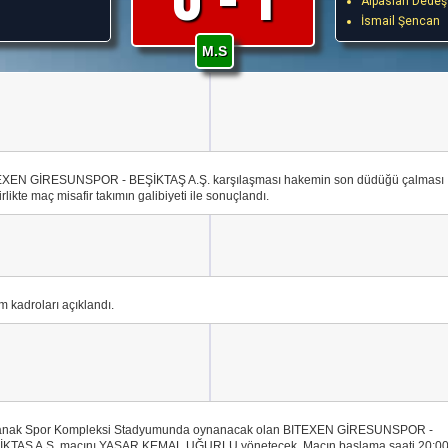
Alpaslan Dedeş
İsmail Şencan
M.S
EXEN GİRESUNSPOR - BEŞİKTAŞ A.Ş. karşılaşması hakemin son düdüğü çalması
birlikte maç misafir takımın galibiyeti ile sonuçlandı.
m kadroları açıklandı.
anak Spor Kompleksi Stadyumunda oynanacak olan BITEXEN GİRESUNSPOR -
İKTAŞ A.Ş. maçını YAŞAR KEMAL UĞURLU yönetecek. Maçın başlama saati 20:0