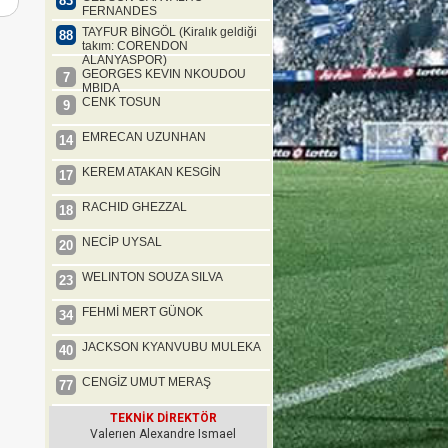
83
FERNANDES
TAYFUR BİNGÖL (Kiralık geldiği
88
takım: CORENDON
ALANYASPOR)
GEORGES KEVIN NKOUDOU
7
MBIDA
CENK TOSUN
9
EMRECAN UZUNHAN
14
KEREM ATAKAN KESGİN
17
RACHID GHEZZAL
18
NECİP UYSAL
20
WELINTON SOUZA SILVA
23
FEHMİ MERT GÜNOK
34
JACKSON KYANVUBU MULEKA
40
CENGİZ UMUT MERAŞ
77
TEKNİK DİREKTÖR
Valerıen Alexandre Ismael