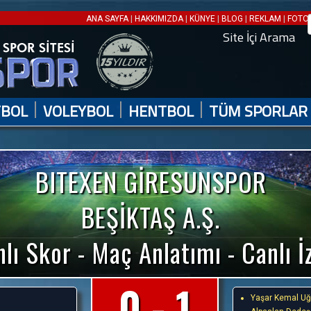
|
|
|
|
|
ANA SAYFA
HAKKIMIZDA
KÜNYE
BLOG
REKLAM
FOTO 
Site İçi Arama
|
|
|
TBOL
VOLEYBOL
HENTBOL
TÜM SPORLAR
BITEXEN GİRESUNSPOR
BEŞİKTAŞ A.Ş.
lı Skor - Maç Anlatımı - Canlı İ
0 - 1
Yaşar Kemal Uğ