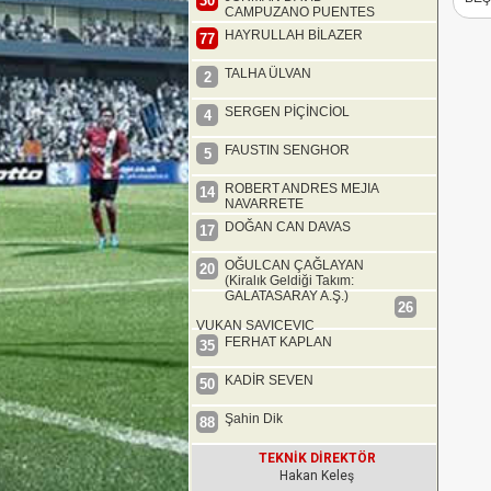
30
CAMPUZANO PUENTES
HAYRULLAH BİLAZER
77
TALHA ÜLVAN
2
SERGEN PİÇİNCİOL
4
FAUSTIN SENGHOR
5
ROBERT ANDRES MEJIA
14
NAVARRETE
DOĞAN CAN DAVAS
17
OĞULCAN ÇAĞLAYAN
20
(Kiralık Geldiği Takım:
GALATASARAY A.Ş.)
26
VUKAN SAVICEVIC
FERHAT KAPLAN
35
KADİR SEVEN
50
Şahin Dik
88
TEKNİK DİREKTÖR
Hakan Keleş