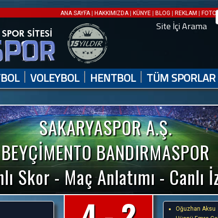
|
|
|
|
|
ANA SAYFA
HAKKIMIZDA
KÜNYE
BLOG
REKLAM
FOTO 
Site İçi Arama
|
|
|
TBOL
VOLEYBOL
HENTBOL
TÜM SPORLAR
SAKARYASPOR A.Ş.
BEYÇİMENTO BANDIRMASPOR
lı Skor - Maç Anlatımı - Canlı İ
4 - 2
Oğuzhan Aksu