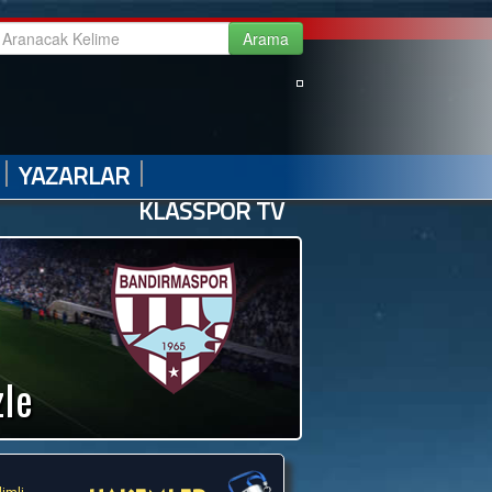
|
|
|
|
GALERİ
VİDEO GALERİ
HABER ARŞİVİ
İLETİŞİM
|
|
YAZARLAR
KLASSPOR TV
zle