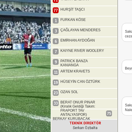
71
HURŞİT TAŞCI
77
FURKAN KÖSE
1
ÇAĞLAYAN MENDERES
3
Saka
ceza
EMİRHAN AYDOĞAN
6
KAIYNE RIVER WOOLERY
7
PATRICK BANZA
9
KANIANGA
Beyç
ARTEM KRAVETS
11
HÜSEYİN CAN ÖZTÜRK
19
OZAN SOL
23
BERAT ONUR PINAR
33
Saka
(Kiralık Geldiği Takım:
Nale
FRAPORT TAV
75
ANTALYASPOR)
BERKAY KURUBACAK
TEKNİK DİREKTÖR
Serkan Özbalta