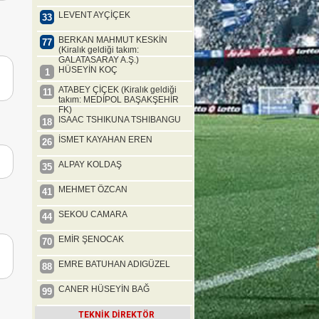
LEVENT AYÇİÇEK
33
BERKAN MAHMUT KESKİN
77
(Kiralık geldiği takım:
GALATASARAY A.Ş.)
HÜSEYİN KOÇ
1
ATABEY ÇİÇEK (Kiralık geldiği
11
takım: MEDİPOL BAŞAKŞEHİR
FK)
ISAAC TSHIKUNA TSHIBANGU
18
İSMET KAYAHAN EREN
26
ALPAY KOLDAŞ
35
MEHMET ÖZCAN
41
SEKOU CAMARA
44
EMİR ŞENOCAK
70
EMRE BATUHAN ADIGÜZEL
88
CANER HÜSEYİN BAĞ
99
TEKNİK DİREKTÖR