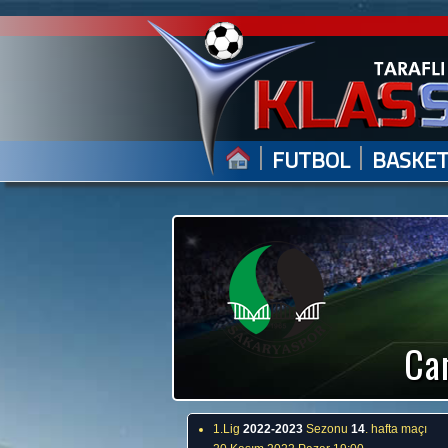
|
|
FUTBOL
BASKE
Can
1.Lig
2022-2023
Sezonu
14
. hafta maçı