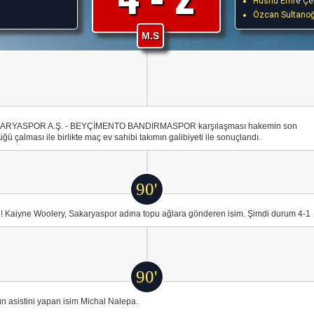
Hüsnü Emre Çel
Özcan Sultanoğ
M.S
ARYASPOR A.Ş. - BEYÇİMENTO BANDIRMASPOR karşılaşması hakemin son
ğü çalması ile birlikte maç ev sahibi takımın galibiyeti ile sonuçlandı.
90'
 Kaiyne Woolery, Sakaryaspor adına topu ağlara gönderen isim. Şimdi durum 4-1
90'
n asistini yapan isim Michal Nalepa.