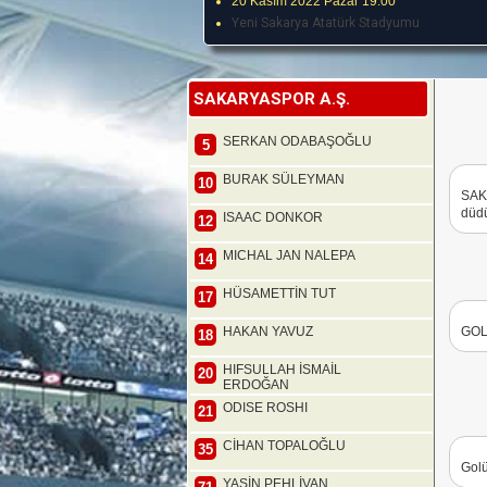
20 Kasım 2022 Pazar 19:00
Yeni Sakarya Atatürk Stadyumu
SAKARYASPOR A.Ş.
SERKAN ODABAŞOĞLU
5
BURAK SÜLEYMAN
10
SAK
düdü
ISAAC DONKOR
12
MICHAL JAN NALEPA
14
HÜSAMETTİN TUT
17
HAKAN YAVUZ
GOL!
18
HIFSULLAH İSMAİL
20
ERDOĞAN
ODISE ROSHI
21
CİHAN TOPALOĞLU
35
Golü
YASİN PEHLİVAN