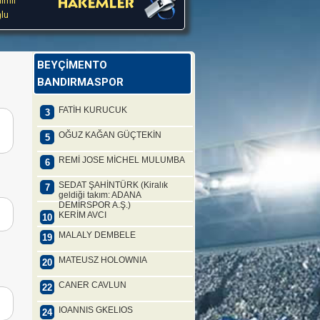
imli
lu
BEYÇİMENTO
BANDIRMASPOR
FATİH KURUCUK
3
OĞUZ KAĞAN GÜÇTEKİN
5
REMİ JOSE MİCHEL MULUMBA
6
SEDAT ŞAHİNTÜRK (Kiralık
7
geldiği takım: ADANA
DEMİRSPOR A.Ş.)
KERİM AVCI
10
MALALY DEMBELE
19
MATEUSZ HOLOWNIA
20
CANER CAVLUN
22
IOANNIS GKELIOS
24