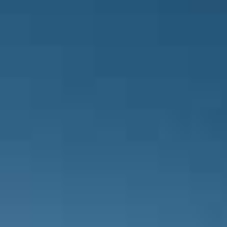
Exenpay Yeni Mersin İdmanyurdu Futbo
maça müdahale ediyor. Erdem Onur B
Edirnespor takımında Erkan Şentürk, 
Maçın ilk yarısı 0-0 sonuçlanıyor