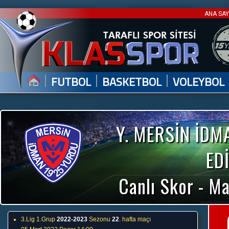
ANA SA
|
|
|
FUTBOL
BASKETBOL
VOLEYBOL
Y. MERSİN İDM
ED
Canlı Skor - Ma
3.Lig 1.Grup
2022-2023
Sezonu
22
. hafta maçı