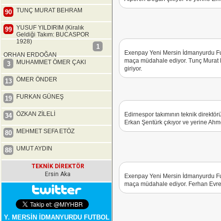
TUNÇ MURAT BEHRAM
90
YUSUF YILDIRIM (Kiralık
99
Geldiği Takım: BUCASPOR
1928)
1
Exenpay Yeni Mersin İdmanyurdu Futbo
ORHAN ERDOĞAN
maça müdahale ediyor. Tunç Murat 
MUHAMMET ÖMER ÇAKI
3
giriyor.
ÖMER ÖNDER
13
FURKAN GÜNEŞ
19
ÖZKAN ZİLELİ
Edirnespor takımının teknik direktör
34
Erkan Şentürk çıkıyor ve yerine Ahme
MEHMET SEFA ETÖZ
80
UMUT AYDIN
88
TEKNİK DİREKTÖR
Ersin Aka
Exenpay Yeni Mersin İdmanyurdu Futbo
maça müdahale ediyor. Ferhan Evren 
Y. MERSİN İDMANYURDU FUTBOL