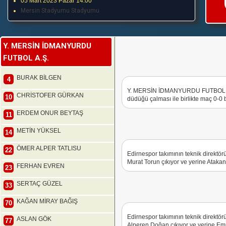
05 Mart 2023 Pazar 14:00
Mersin Stadyumu Stadyumu
Y. MERSİN İDMANYURDU
FUTBOL A.Ş.
BURAK BİLGEN
4
Y. MERSİN İDMANYURDU FUTBOL A.
CHRİSTOFER GÜRKAN
10
düdüğü çalması ile birlikte maç 0-0
ERDEM ONUR BEYTAŞ
11
METİN YÜKSEL
14
ÖMER ALPER TATLISU
22
Edirnespor takımının teknik direktör
Murat Torun çıkıyor ve yerine Atakan
FERHAN EVREN
23
SERTAÇ GÜZEL
33
KAĞAN MİRAY BAĞIŞ
70
Edirnespor takımının teknik direktör
ASLAN GÖK
77
Alperen Doğan çıkıyor ve yerine Em