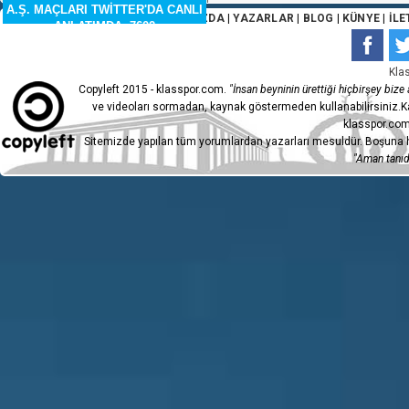
A.Ş. MAÇLARI TWİTTER'DA CANLI
ANA SAYFA
|
HAKKIMIZDA
|
YAZARLAR
|
BLOG
|
KÜNYE
|
İLE
ANLATIMDA. 7602
Exenpay Yeni Mersin İdmanyurdu F
Temel tarafından sarı kart ile cezaland
Kla
Copyleft 2015 - klasspor.com.
"İnsan beyninin ürettiği hiçbirşey bize a
ve videoları sormadan, kaynak göstermeden kullanabilirsiniz.Ka
klasspor.com
Sitemizde yapılan tüm yorumlardan yazarları mesuldür. Boşuna h
Edirnespor takımında oyuncu değiş
"Aman tanıdı
Can Karagöz oyuna giren isim.
Hakem ikinci yarıyı başlatıyor.
Exenpay Yeni Mersin İdmanyurdu Futbo
maça müdahale ediyor. Burak Bilgen ç