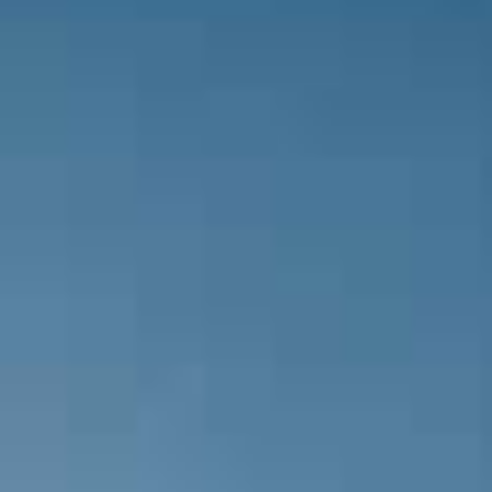
Exenpay Yeni Mersin İdmanyurdu Fu
Temel tarafından sarı kart ile cezaland
Hakem, maçın ilk düdüğünü çalıyor 
Takım kadroları açıklandı.
Mersin Stadyumu Stadyumunda o
A.Ş. - EDİRNESPOR maçını ERDEM 