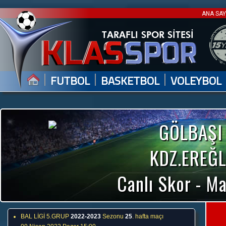
ANA SA
|
|
|
FUTBOL
BASKETBOL
VOLEYBOL
GÖLBAŞI
KDZ.EREĞL
Canlı Skor - Ma
BAL LİGİ 5.GRUP
2022-2023
Sezonu
25
. hafta maçı