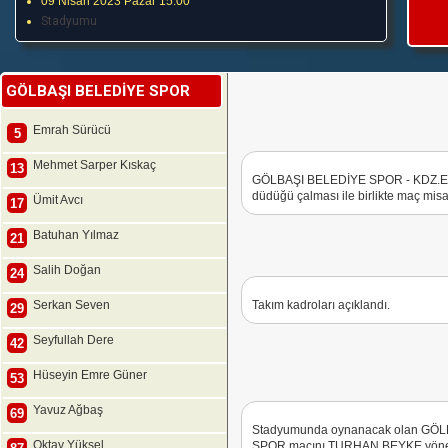
09 Nisan 2023 Pazar 15:00
Stadyumu
GÖLBAŞI BELEDİYE SPOR
Emrah Sürücü
5
Mehmet Sarper Kıskaç
13
GÖLBAŞI BELEDİYE SPOR - KDZ.ER
düdüğü çalması ile birlikte maç misaf
Ümit Avcı
17
Batuhan Yılmaz
21
Salih Doğan
24
Serkan Seven
Takım kadroları açıklandı.
29
Seyfullah Dere
42
Hüseyin Emre Güner
53
Yavuz Ağbaş
69
Stadyumunda oynanacak olan GÖ
Oktay Yüksel
SPOR maçını TURHAN BEYKE yönete