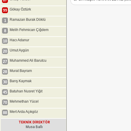
87
Gökay Öztürk
99
Ramazan Burak Döklü
1
Melih Fehmican Çiğdem
8
Hacı Adanur
10
Umut Aygün
20
Muhammed Ali Barutcu
27
Murat Bayram
28
Barış Kaymak
30
Batuhan Nusret Yiğit
45
Mehmethan Yücel
70
Mert Arda Açıkgöz
88
TEKNİK DİREKTÖR
Musa Ballı