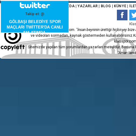
ANA SAYFA
|
HAKKIMIZDA
|
YAZARLAR
|
BLOG
|
KÜNYE
|
İLE
Takip et: @
GÖLBAŞI BELEDİYE SPOR
Kla
MAÇLARI TWİTTER'DA CANLI
Copyleft 2015 - klasspor.com.
"İnsan beyninin ürettiği hiçbirşey bize a
ANLATIMDA.
ve videoları sormadan, kaynak göstermeden kullanabilirsiniz.Ka
klasspor.com
Sitemizde yapılan tüm yorumlardan yazarları mesuldür. Boşuna h
"Aman tanıdı