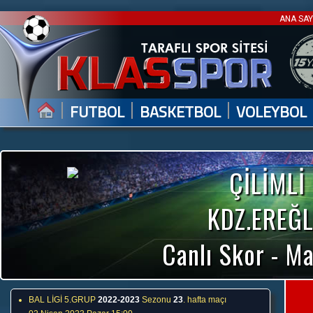
ANA SA
|
|
|
FUTBOL
BASKETBOL
VOLEYBOL
ÇİLİMLİ
KDZ.EREĞL
Canlı Skor - Ma
BAL LİGİ 5.GRUP
2022-2023
Sezonu
23
. hafta maçı