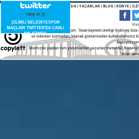
ANA SAYFA
|
HAKKIMIZDA
|
YAZARLAR
|
BLOG
|
KÜNYE
|
İLE
Takip et: @
ÇİLİMLİ BELEDİYESPOR
Kla
MAÇLARI TWİTTER'DA CANLI
Copyleft 2015 - klasspor.com.
"İnsan beyninin ürettiği hiçbirşey bize a
ANLATIMDA.
ve videoları sormadan, kaynak göstermeden kullanabilirsiniz.Ka
klasspor.com
Sitemizde yapılan tüm yorumlardan yazarları mesuldür. Boşuna h
"Aman tanıdı