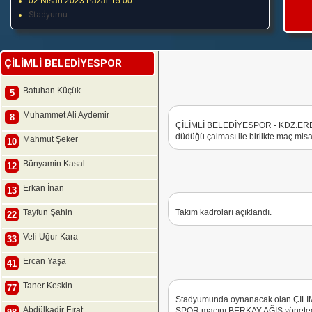
02 Nisan 2023 Pazar 15:00
Stadyumu
ÇİLİMLİ BELEDİYESPOR
Batuhan Küçük
5
Muhammet Ali Aydemir
8
ÇİLİMLİ BELEDİYESPOR - KDZ.ERE
düdüğü çalması ile birlikte maç misaf
Mahmut Şeker
10
Bünyamin Kasal
12
Erkan İnan
13
Tayfun Şahin
Takım kadroları açıklandı.
22
Veli Uğur Kara
33
Ercan Yaşa
41
Taner Keskin
77
Stadyumunda oynanacak olan ÇİL
Abdülkadir Fırat
SPOR maçını BERKAY AĞIŞ yönetece