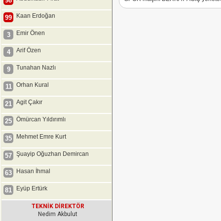
98
Kaan Erdoğan
99
Emir Önen
3
Arif Özen
4
Tunahan Nazlı
9
Orhan Kural
11
Agit Çakır
21
Ömürcan Yıldırımlı
25
Mehmet Emre Kurt
35
Şuayip Oğuzhan Demircan
57
Hasan İhmal
63
Eyüp Ertürk
81
TEKNİK DİREKTÖR
Nedim Akbulut