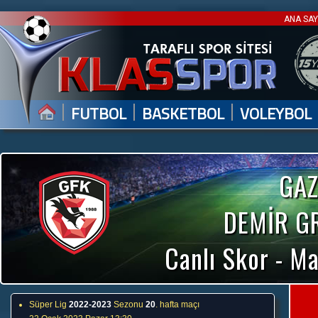
ANA SA
|
|
|
FUTBOL
BASKETBOL
VOLEYBOL
GAZ
DEMİR G
Canlı Skor - Ma
Süper Lig
2022-2023
Sezonu
20
. hafta maçı