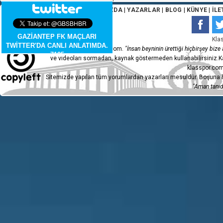
ANA SAYFA
|
HAKKIMIZDA
|
YAZARLAR
|
BLOG
|
KÜNYE
|
İLE
Ömürcan Artan ceza sahasına ortasın
GAZİANTEP FK MAÇLARI
Kla
TWİTTER'DA CANLI ANLATIMDA.
Copyleft 2015 - klasspor.com.
"İnsan beyninin ürettiği hiçbirşey bize a
7125
ve videoları sormadan, kaynak göstermeden kullanabilirsiniz.Ka
klasspor.com
Sitemizde yapılan tüm yorumlardan yazarları mesuldür. Boşuna h
Demir Grup Sivasspor takımında oy
"Aman tanıdı
Samba Camara oyuna giren isim.
Fredrik Ulvestad topa eliyle müdahal
Gaziantep FK, Günay Güvenç ile ser