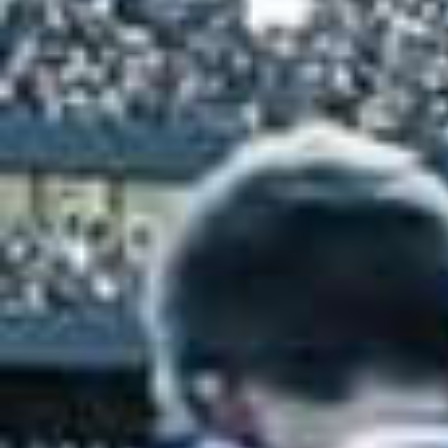
Demir Grup Sivasspor takımında Char
Marko Jevtovic, Charilaos Charisis 
serbest vuruş kullanacak.
Gaziantep FK takımının kazandığı se
geçiyor.