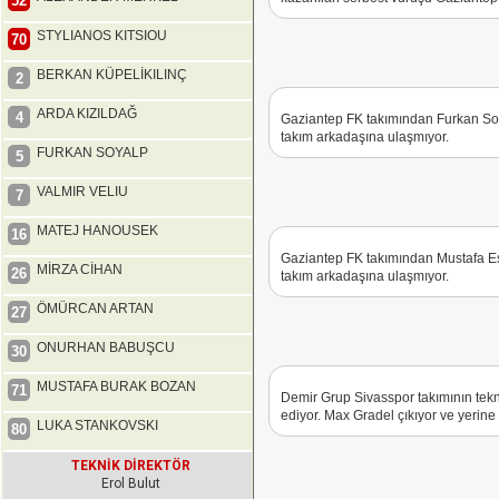
52
STYLIANOS KITSIOU
70
BERKAN KÜPELİKILINÇ
2
ARDA KIZILDAĞ
4
Gaziantep FK takımından Furkan Soy
takım arkadaşına ulaşmıyor.
FURKAN SOYALP
5
VALMIR VELIU
7
MATEJ HANOUSEK
16
Gaziantep FK takımından Mustafa Esk
MİRZA CİHAN
26
takım arkadaşına ulaşmıyor.
ÖMÜRCAN ARTAN
27
ONURHAN BABUŞCU
30
MUSTAFA BURAK BOZAN
71
Demir Grup Sivasspor takımının tekn
ediyor. Max Gradel çıkıyor ve yerine 
LUKA STANKOVSKI
80
TEKNİK DİREKTÖR
Erol Bulut