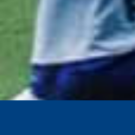
Sağ kanatta korner bayrağına yakın
ortasını yapıyor ancak savunma topu 
Gaziantep FK takımından Alexandru 
sahasına ortalıyor ancak top hiçbir 
Gaziantep FK takımından Papy Djilobo
kurtarılıyor.