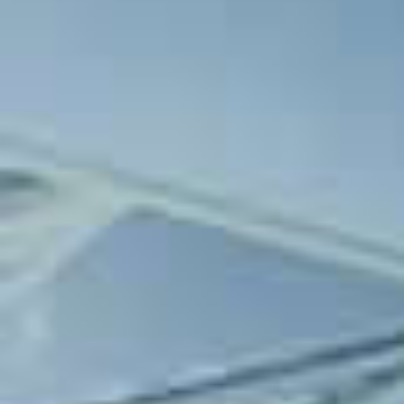
savunma topu uzaklaştırıyor.
Ceza sahası içinde topla buluşan A
dışarı çıkıyor.
Gaziantep FK takımında oyuncu değiş
Soyalp oyuna giren isim.
Gaziantep FK takımından Matej Hanou
çizgisine yakın bir noktadan ceza sa
ulaşmıyor.