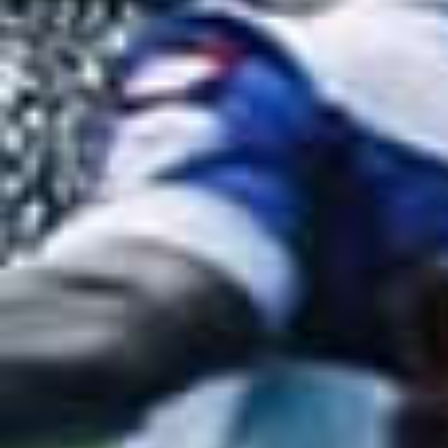
Stelios Kitsiou, Uğur Çiftçi tarafında
Mustapha Yatabare ofsayta yakalanı
Gaziantep FK takımından Ömürcan Ar
takım arkadaşına ulaşmıyor.
Joao Figueiredo - Ali Şaşal Vural 
faul kararı veriyor.