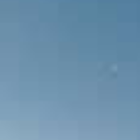
Demir Grup Sivasspor takımından Erd
tarafından kurtarılıyor.
Demir Grup Sivasspor takımından Er
top hiçbir takım arkadaşına ulaşmıyo
Erdoğan Yeşilyurt ceza sahasına ort
Sağ kanatta ceza sahası yan çizgisi