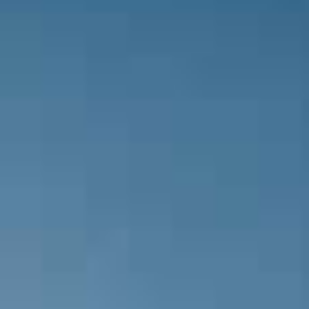
Demir Grup Sivasspor takımında, kaz
Ali Şaşal Vural.
Papy Djilobodji için ofsayt bayrağı ka
Demir Grup Sivasspor, Uğur Çiftçi il
Sağ kanatta korner bayrağına yakın
ortasını yapıyor ancak savunma topu 