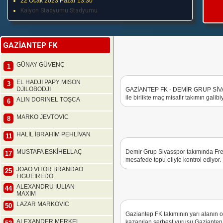
22 Ocak 2023 Pazar 13:30
Kalyon Stadyumu Stadyumu
GAZİANTEP FK
GÜNAY GÜVENÇ
1
EL HADJI PAPY MISON
3
DJILOBODJI
GAZİANTEP FK - DEMİR GRUP SİVA
ile birlikte maç misafir takımın galibi
ALIN DORINEL TOŞCA
6
MARKO JEVTOVIC
8
HALİL İBRAHİM PEHLİVAN
11
MUSTAFA ESKİHELLAÇ
Demir Grup Sivasspor takımında Fred
17
mesafede topu eliyle kontrol ediyor.
JOAO VITOR BRANDAO
25
FIGUEIREDO
ALEXANDRU IULIAN
44
MAXIM
LAZAR MARKOVIC
50
Gaziantep FK takımının yarı alanın 
ALEXANDER MERKEL
kazanılan serbest vuruşu Gaziante