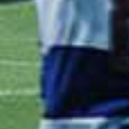
Demir Grup Sivasspor takımında, kaz
Ali Şaşal Vural.
Sağ kanatta korner bayrağına yakın
yapıyor ancak savunma topu uzaklaşt
Ceza sahası içinde topla buluşan Jo
top dışarı çıkıyor.
Gaziantep FK takımından Stelios Kit
sahasına ortalıyor ancak top hiçbir 