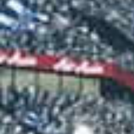
Ömürcan Artan ceza sahasına ortasın
Mustafa Eskihellaç tarafından çekil
Demir Grup Sivasspor takımının tekn
ediyor. Mustapha Yatabare çıkıyor v
Stelios Kitsiou, Uğur Çiftçi tarafında