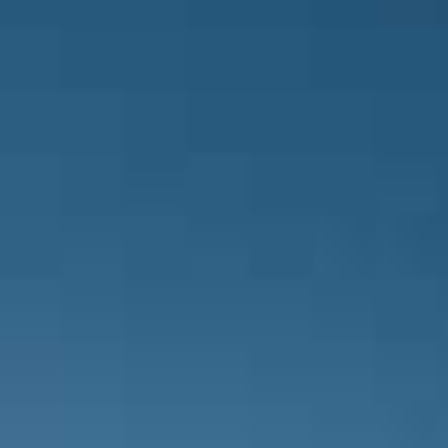
Gaziantep FK takımında Joao Figueir
Demir Grup Sivasspor takımının kaza
Vural geçiyor.
Gaziantep FK takımında Alexandru M