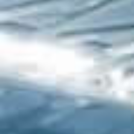
Gaziantep FK takımından Matej Hano
takım arkadaşına ulaşmıyor.
Mustafa Eskihellaç tarafından çekil
Caner Osmanpaşa ofsayta yakalanıy
Demir Grup Sivasspor, Max Gradel il