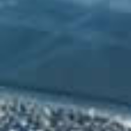
Demir Grup Sivasspor takımından Ma
hiçbir takım arkadaşına ulaşmıyor.
Hakem Cihan Aydın yardımcı hakemin
kaldırdı.
Hakem ofsayt gerekçesiyle oyunu d
oyuncu Caner Osmanpaşa