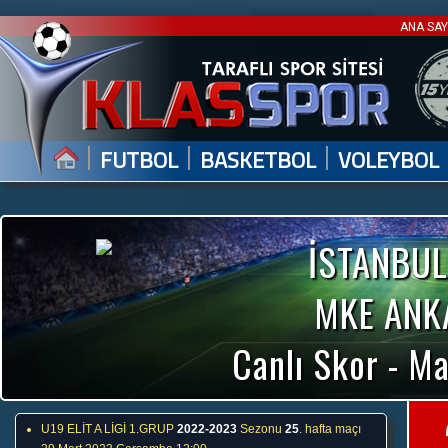
ANA SA
|
|
|
FUTBOL
BASKETBOL
VOLEYBOL
İSTANBUL
MKE ANK
Canlı Skor - Ma
U19 ELİT A LİGİ 1.GRUP
2022-2023
Sezonu
25
. hafta maçı