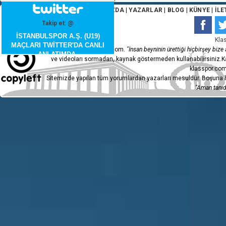
ANA SAYFA
|
HAKKIMIZDA
|
YAZARLAR
|
BLOG
|
KÜNYE
|
İLE
Takip et: @
İSTANBULSPOR A.Ş. (U19)
Kla
MAÇLARI TWİTTER'DA CANLI
Copyleft 2015 - klasspor.com.
"İnsan beyninin ürettiği hiçbirşey bize a
ANLATIMDA.
ve videoları sormadan, kaynak göstermeden kullanabilirsiniz.Ka
klasspor.com
Sitemizde yapılan tüm yorumlardan yazarları mesuldür. Boşuna h
"Aman tanıdı