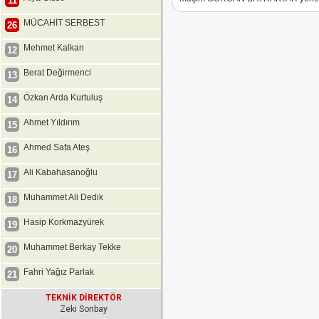
11
MÜCAHİT SERBEST
26
Mehmet Kalkan
12
Berat Değirmenci
13
Özkan Arda Kurtuluş
14
Ahmet Yıldırım
15
Ahmed Safa Ateş
16
Ali Kabahasanoğlu
17
Muhammet Ali Dedik
18
Hasip Korkmazyürek
19
Muhammet Berkay Tekke
20
Fahri Yağız Parlak
21
TEKNİK DİREKTÖR
Zeki Sonbay