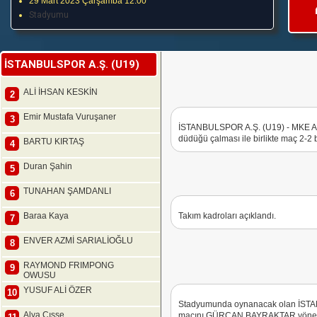
29 Mart 2023 Çarşamba 12:00
Stadyumu
İSTANBULSPOR A.Ş. (U19)
ALİ İHSAN KESKİN
2
Emir Mustafa Vuruşaner
3
İSTANBULSPOR A.Ş. (U19) - MKE 
düdüğü çalması ile birlikte maç 2-2
BARTU KIRTAŞ
4
Duran Şahin
5
TUNAHAN ŞAMDANLI
6
Baraa Kaya
Takım kadroları açıklandı.
7
ENVER AZMİ SARIALİOĞLU
8
RAYMOND FRIMPONG
9
OWUSU
YUSUF ALİ ÖZER
10
Stadyumunda oynanacak olan İS
Alya Cısse
maçını GÜRCAN BAYRAKTAR yönetec