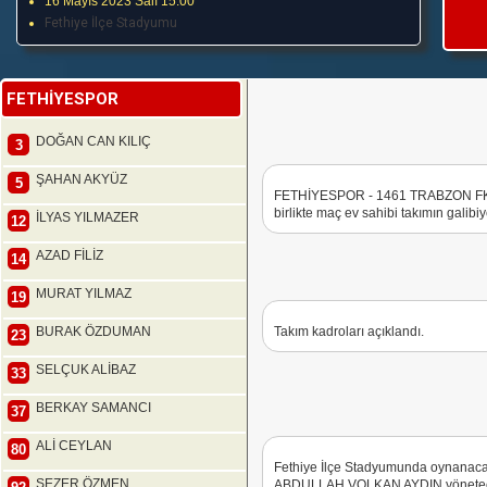
16 Mayıs 2023 Salı 15:00
Fethiye İlçe Stadyumu
FETHİYESPOR
DOĞAN CAN KILIÇ
3
ŞAHAN AKYÜZ
5
FETHİYESPOR - 1461 TRABZON FK k
birlikte maç ev sahibi takımın galibiy
İLYAS YILMAZER
12
AZAD FİLİZ
14
MURAT YILMAZ
19
BURAK ÖZDUMAN
Takım kadroları açıklandı.
23
SELÇUK ALİBAZ
33
BERKAY SAMANCI
37
ALİ CEYLAN
80
Fethiye İlçe Stadyumunda oynana
SEZER ÖZMEN
ABDULLAH VOLKAN AYDIN yönetecek