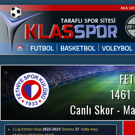
ANA SA
|
|
|
FUTBOL
BASKETBOL
VOLEYBOL
FE
1461
Canlı Skor - Ma
2.Lig Kırmızı Grup
2022-2023
Sezonu
37
. hafta maçı