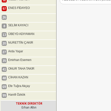
92
ENES FİDAYEO
97
26
SELİM KAYACI
8
ÜBEYD ADIYAMAN
13
NURETTİN ÇAKIR
20
Arda Yaşar
27
Emirhan Esemen
35
ONUR TAHA TAKIR
41
CİHAN KAZAN
48
Efe Tuğra Akçay
69
Hanifi Özkök
99
TEKNİK DİREKTÖR
Erhan Altın