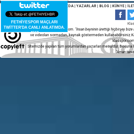
ANA SAYFA
|
HAKKIMIZDA
|
YAZARLAR
|
BLOG
|
KÜNYE
|
İLE
FETHİYESPOR MAÇLARI
Kla
TWİTTER'DA CANLI ANLATIMDA.
Copyleft 2015 - klasspor.com.
"İnsan beyninin ürettiği hiçbirşey bize a
4567
ve videoları sormadan, kaynak göstermeden kullanabilirsiniz.Ka
klasspor.com
Sitemizde yapılan tüm yorumlardan yazarları mesuldür. Boşuna h
"Aman tanıdı