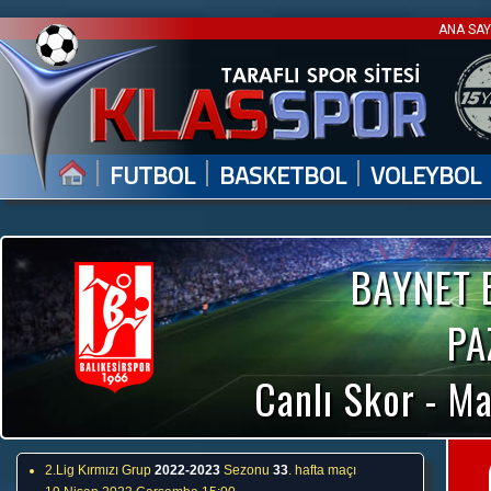
ANA SA
|
|
|
FUTBOL
BASKETBOL
VOLEYBOL
BAYNET 
PA
Canlı Skor - Ma
2.Lig Kırmızı Grup
2022-2023
Sezonu
33
. hafta maçı