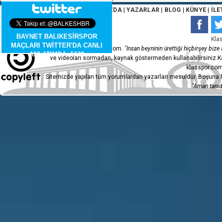
ANA SAYFA
|
HAKKIMIZDA
|
YAZARLAR
|
BLOG
|
KÜNYE
|
İLE
BAYNET BALIKESİRSPOR
Kla
MAÇLARI TWİTTER'DA CANLI
Copyleft 2015 - klasspor.com.
"İnsan beyninin ürettiği hiçbirşey bize a
ANLATIMDA. 5132
ve videoları sormadan, kaynak göstermeden kullanabilirsiniz.Ka
klasspor.com
Sitemizde yapılan tüm yorumlardan yazarları mesuldür. Boşuna h
"Aman tanıdı