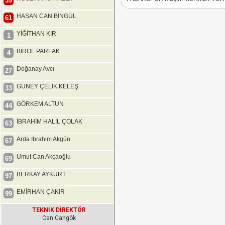
39
HASAN CAN BİNGÜL
61
YİĞİTHAN KIR
1
BİROL PARLAK
4
Doğanay Avcı
27
GÜNEY ÇELİK KELEŞ
33
GÖRKEM ALTUN
44
İBRAHİM HALİL ÇOLAK
63
Arda İbrahim Akgün
67
Umut Can Akçaoğlu
69
BERKAY AYKURT
97
EMİRHAN ÇAKIR
99
TEKNİK DİREKTÖR
Can Cangök