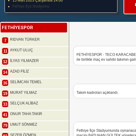
15 Mart 2023 Çarşamba 14:00
Fethiye İlçe Stadyumu
FETHİYESPOR
RIDVAN TÜRKER
7
AYKUT ULUÇ
11
FETHİYESPOR - TECO KARACABEY B
ile birlikte maç ev sahibi takımın gali
İLYAS YILMAZER
12
AZAD FİLİZ
14
SELİMCAN TEMEL
16
MURAT YILMAZ
Takım kadroları açıklandı.
19
SELÇUK ALİBAZ
33
ONUR TAHA TAKIR
41
UMUT SÖNMEZ
79
Fethiye İlçe Stadyumunda oynan
SEZER ÖZMEN
maçını BATUHAN GÜLTEK yönetecek