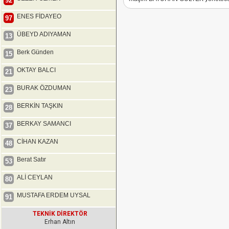
92
ENES FİDAYEO
97
ÜBEYD ADIYAMAN
13
Berk Günden
15
OKTAY BALCI
21
BURAK ÖZDUMAN
23
BERKİN TAŞKIN
28
BERKAY SAMANCI
37
CİHAN KAZAN
48
Berat Satır
53
ALİ CEYLAN
80
MUSTAFA ERDEM UYSAL
91
TEKNİK DİREKTÖR
Erhan Altın