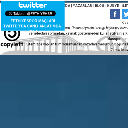
ANA SAYFA
|
HAKKIMIZDA
|
YAZARLAR
|
BLOG
|
KÜNYE
|
İLE
FETHİYESPOR MAÇLARI
Kla
TWİTTER'DA CANLI ANLATIMDA.
Copyleft 2015 - klasspor.com.
"İnsan beyninin ürettiği hiçbirşey bize a
4567
ve videoları sormadan, kaynak göstermeden kullanabilirsiniz.Ka
klasspor.com
Sitemizde yapılan tüm yorumlardan yazarları mesuldür. Boşuna h
"Aman tanıdı