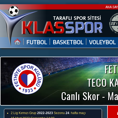
ANA SA
|
|
|
FUTBOL
BASKETBOL
VOLEYBOL
FE
TECO K
Canlı Skor - Ma
2.Lig Kırmızı Grup
2022-2023
Sezonu
24
. hafta maçı