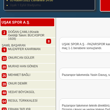
05 Kasım 2022 Cumartesi 14:00
Uşak 1 Eylül Stadyumu
UŞAK SPOR A.Ş.
DOĞAN ÇAMLI (Kiralık
2
Geldiği Takım: BUCASPOR
1928)
8
UŞAK SPOR A.Ş. - PAZARSPOR karşıl
ŞAMİL BAŞARAN
maç 1-1 berabere sonuçlandı.
MUZAFFER KAHRIMAN
9
ONURCAN GÜLER
10
MURAD HAN GÖNEN
20
MEHMET BAĞLI
Pazarspor takımında Yasin Davuş, sa
26
ONUR DEMİR
28
VEDAT BÖYÜKGÜL
48
RESUL TÜRKKALESİ
64
Pazarspor takımının teknik direktörü
ERHAN TATLIDİL
Düzgün çıkıyor ve yerine Hakan Doğ