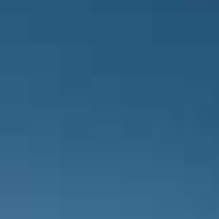
Uşakspor A.Ş. takımının teknik direk
Ahmet Hakan Şahin çıkıyor ve yerine
Uşakspor A.Ş. takımının teknik direk
Şamil Başaran çıkıyor ve yerine Sefe
Hakem ikinci yarıyı başlatıyor.