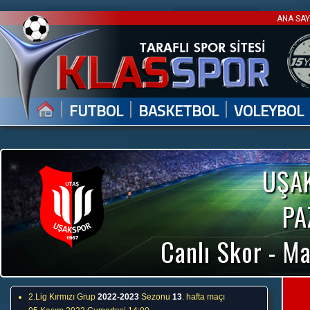
ANA SA
|
|
|
FUTBOL
BASKETBOL
VOLEYBOL
UŞAK
PA
Canlı Skor - Ma
2.Lig Kırmızı Grup
2022-2023
Sezonu
13
. hafta maçı