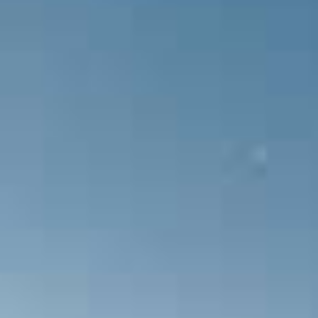
Pazarspor takımında Özgür Kutlu hake
cezalandırılıyor.
GOL! İlhan Topatar Pazarspor takımın
Uşakspor A.Ş. takımında Resul Türkka
ile cezalandırılıyor.
İlk düdük çalıyor ve maç başlıyor.