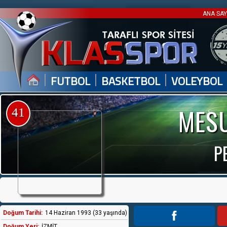
ANA SA
|
|
|
FUTBOL
BASKETBOL
VOLEYBOL
MESU
41
P
Doğum Tarihi:
14 Haziran 1993 (33 yaşında)
Doğum Yeri:
İZMİT