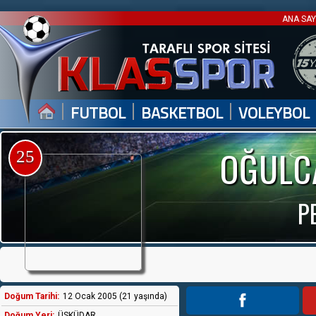
ANA SA
|
|
|
FUTBOL
BASKETBOL
VOLEYBOL
OĞULCA
25
P
Doğum Tarihi:
12 Ocak 2005 (21 yaşında)
Doğum Yeri:
ÜSKÜDAR