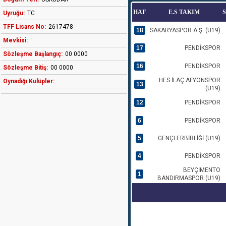
HAF
E.S TAKIM
Uyruğu:
TC
TFF Lisans No:
2617478
18
SAKARYASPOR A.Ş. (U19)
Mevkisi:
17
PENDİKSPOR
Sözleşme Başlangıç:
00 0000
16
PENDİKSPOR
Sözleşme Bitiş:
00 0000
HES İLAÇ AFYONSPOR
Oynadığı Kulüpler:
13
(U19)
12
PENDİKSPOR
6
PENDİKSPOR
5
GENÇLERBİRLİĞİ (U19)
4
PENDİKSPOR
BEYÇİMENTO
1
BANDIRMASPOR (U19)