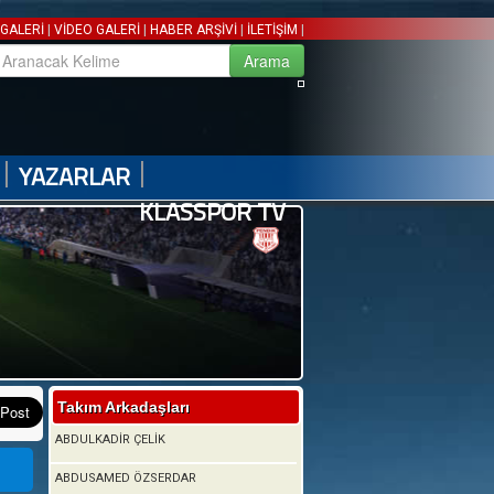
|
|
|
|
GALERİ
VİDEO GALERİ
HABER ARŞİVİ
İLETİŞİM
|
|
YAZARLAR
KLASSPOR TV
Takım Arkadaşları
ABDULKADİR ÇELİK
ABDUSAMED ÖZSERDAR