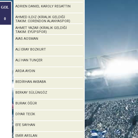
ADRIEN DANIEL KAROLY REGATTIN
GOL
AHMED ILDIZ (KİRALIK GELDİĞİ
0
TAKIM: CORENDON ALANYASPOR)
AHMET YAZAR (KİRALIK GELDİĞİ
TAKIM: EYÜPSPOR)
AIAS AOSMAN
ALİ ERAY BOZKURT
ALİ HAN TUNÇER
ARDA AYDIN
BEDİRHAN AKBABA
BERKAY SÜLÜNGÖZ
BURAK ÖĞÜR
DİYAR TECİK
EFE SAYHAN
EMİR ARSLAN