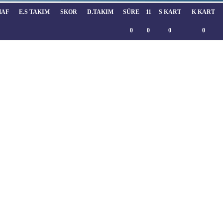
HAF
E.S TAKIM
SKOR
D.TAKIM
SÜRE
11
S KART
K KART
0
0
0
0