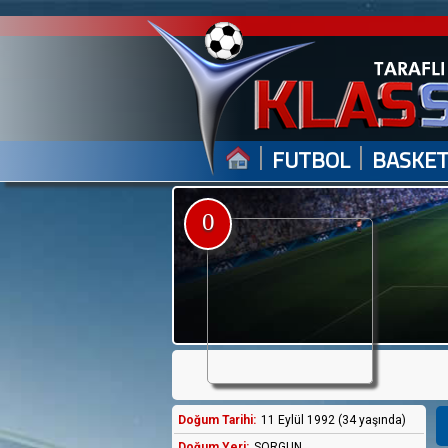
|
|
FUTBOL
BASKE
0
Doğum Tarihi:
11 Eylül 1992 (34 yaşında)
Doğum Yeri:
SORGUN