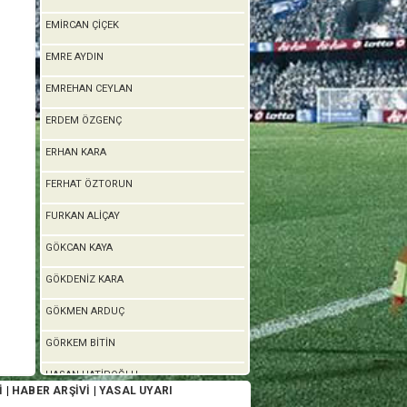
EMİRCAN ÇİÇEK
EMRE AYDIN
EMREHAN CEYLAN
ERDEM ÖZGENÇ
ERHAN KARA
FERHAT ÖZTORUN
FURKAN ALİÇAY
GÖKCAN KAYA
GÖKDENİZ KARA
GÖKMEN ARDUÇ
GÖRKEM BİTİN
HASAN HATİPOĞLU
İ
|
HABER ARŞİVİ
|
YASAL UYARI
HASAN KILIÇ