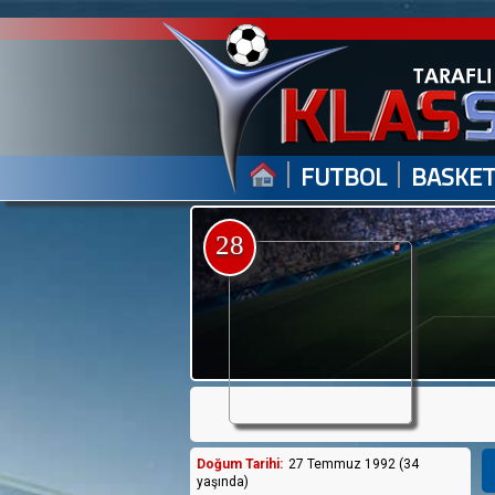
|
|
FUTBOL
BASKE
28
Doğum Tarihi:
27 Temmuz 1992 (34
yaşında)