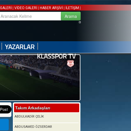
|
|
|
|
GALERİ
VİDEO GALERİ
HABER ARŞİVİ
İLETİŞİM
|
|
YAZARLAR
KLASSPOR TV
Takım Arkadaşları
ABDULKADİR ÇELİK
ABDUSAMED ÖZSERDAR