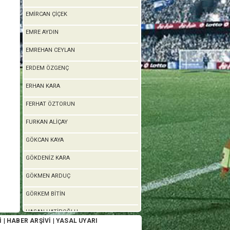
EMİRCAN ÇİÇEK
EMRE AYDIN
EMREHAN CEYLAN
ERDEM ÖZGENÇ
ERHAN KARA
FERHAT ÖZTORUN
FURKAN ALİÇAY
GÖKCAN KAYA
GÖKDENİZ KARA
GÖKMEN ARDUÇ
GÖRKEM BİTİN
HASAN HATİPOĞLU
İ
|
HABER ARŞİVİ
|
YASAL UYARI
HASAN KILIÇ