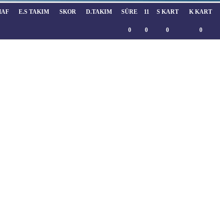
HAF
E.S TAKIM
SKOR
D.TAKIM
SÜRE
11
S KART
K KART
0
0
0
0