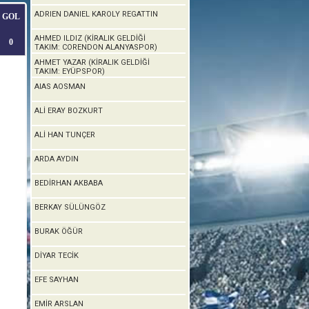
ADRIEN DANIEL KAROLY REGATTIN
GOL
AHMED ILDIZ (KİRALIK GELDİĞİ
0
TAKIM: CORENDON ALANYASPOR)
AHMET YAZAR (KİRALIK GELDİĞİ
TAKIM: EYÜPSPOR)
AIAS AOSMAN
ALİ ERAY BOZKURT
ALİ HAN TUNÇER
ARDA AYDIN
BEDİRHAN AKBABA
BERKAY SÜLÜNGÖZ
BURAK ÖĞÜR
DİYAR TECİK
EFE SAYHAN
EMİR ARSLAN