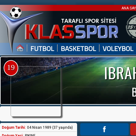
ANA SA
|
|
|
FUTBOL
BASKETBOL
VOLEYBOL
IBRA
19
Doğum Tarihi:
04 Nisan 1989 (37 yaşında)
Doğum Yeri:
PIKINE