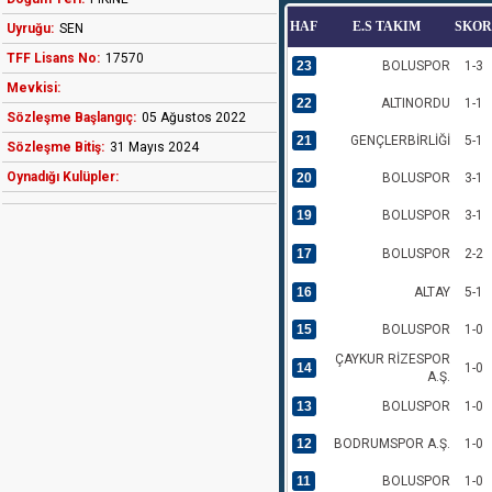
HAF
E.S TAKIM
SKOR
Uyruğu:
SEN
TFF Lisans No:
17570
23
BOLUSPOR
1-3
Mevkisi:
22
ALTINORDU
1-1
Sözleşme Başlangıç:
05 Ağustos 2022
21
GENÇLERBİRLİĞİ
5-1
Sözleşme Bitiş:
31 Mayıs 2024
Oynadığı Kulüpler:
20
BOLUSPOR
3-1
19
BOLUSPOR
3-1
17
BOLUSPOR
2-2
16
ALTAY
5-1
15
BOLUSPOR
1-0
ÇAYKUR RİZESPOR
14
1-0
A.Ş.
13
BOLUSPOR
1-0
12
BODRUMSPOR A.Ş.
1-0
11
BOLUSPOR
1-0