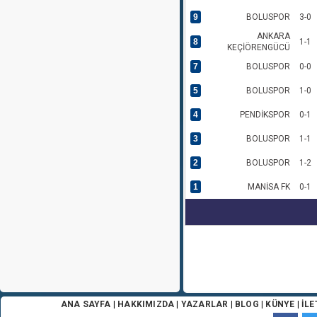
9
BOLUSPOR
3-0
ANKARA
8
1-1
KEÇİÖRENGÜCÜ
7
BOLUSPOR
0-0
5
BOLUSPOR
1-0
4
PENDİKSPOR
0-1
3
BOLUSPOR
1-1
2
BOLUSPOR
1-2
1
MANİSA FK
0-1
ANA SAYFA
|
HAKKIMIZDA
|
YAZARLAR
|
BLOG
|
KÜNYE
|
İLE