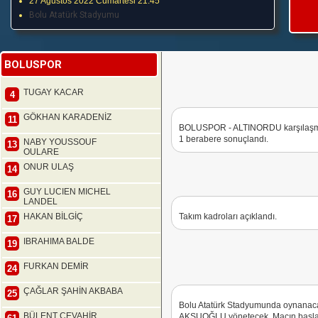
27 Ağustos 2022 Cumartesi 21:45
Bolu Atatürk Stadyumu
BOLUSPOR
TUGAY KACAR
4
GÖKHAN KARADENİZ
11
BOLUSPOR - ALTINORDU karşılaşması
1 berabere sonuçlandı.
NABY YOUSSOUF
13
OULARE
ONUR ULAŞ
14
GUY LUCIEN MICHEL
16
LANDEL
HAKAN BİLGİÇ
Takım kadroları açıklandı.
17
IBRAHIMA BALDE
19
FURKAN DEMİR
24
ÇAĞLAR ŞAHİN AKBABA
25
Bolu Atatürk Stadyumunda oynan
BÜLENT CEVAHİR
AKSUOĞLU yönetecek. Maçın başla