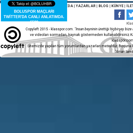
ANA SAYFA
|
HAKKIMIZDA
|
YAZARLAR
|
BLOG
|
KÜNYE
|
İLE
BOLUSPOR MAÇLARI
TWİTTER'DA CANLI ANLATIMDA.
6509
Kla
Copyleft 2015 - klasspor.com.
"İnsan beyninin ürettiği hiçbirşey bize a
ve videoları sormadan, kaynak göstermeden kullanabilirsiniz.Ka
klasspor.com
Sitemizde yapılan tüm yorumlardan yazarları mesuldür. Boşuna h
"Aman tanıdı