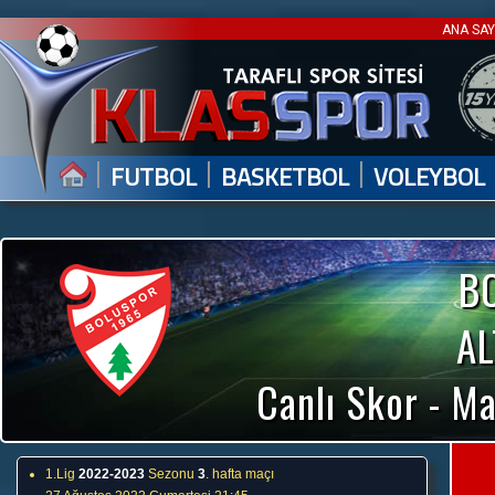
ANA SA
|
|
|
FUTBOL
BASKETBOL
VOLEYBOL
B
A
Canlı Skor - Ma
1.Lig
2022-2023
Sezonu
3
. hafta maçı