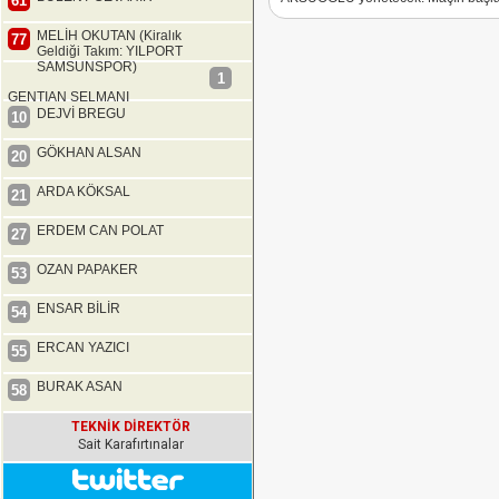
61
MELİH OKUTAN (Kiralık
77
Geldiği Takım: YILPORT
SAMSUNSPOR)
1
GENTIAN SELMANI
DEJVİ BREGU
10
GÖKHAN ALSAN
20
ARDA KÖKSAL
21
ERDEM CAN POLAT
27
OZAN PAPAKER
53
ENSAR BİLİR
54
ERCAN YAZICI
55
BURAK ASAN
58
TEKNİK DİREKTÖR
Sait Karafırtınalar