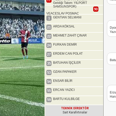
77
Geldiği Takım: YILPORT
SAMSUNSPOR)
90
VEACESLAV POSMAC
GENTIAN SELMANI
1
ARDA KÖKSAL
21
Dyor
Yazı
MEHMET ZAHİT ÇINAR
22
FURKAN DEMİR
24
ERDEM CAN POLAT
27
Batu
BATUHAN İŞÇİLER
35
OZAN PAPAKER
53
ENSAR BİLİR
54
ERCAN YAZICI
55
Erzu
Hana
BARTU KULBİLGE
59
TEKNİK DİREKTÖR
Sait Karafırtınalar