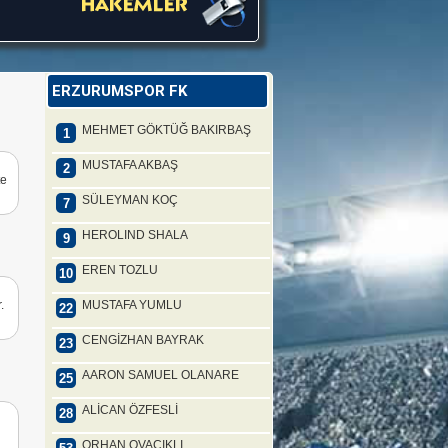
ERZURUMSPOR FK
MEHMET GÖKTÜĞ BAKIRBAŞ
1
MUSTAFA AKBAŞ
2
te
SÜLEYMAN KOÇ
7
HEROLIND SHALA
9
EREN TOZLU
10
.
MUSTAFA YUMLU
22
CENGİZHAN BAYRAK
23
AARON SAMUEL OLANARE
25
ALİCAN ÖZFESLİ
28
ORHAN OVACIKLI