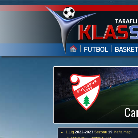
|
|
FUTBOL
BASKE
Can
1.Lig
2022-2023
Sezonu
19
. hafta maçı