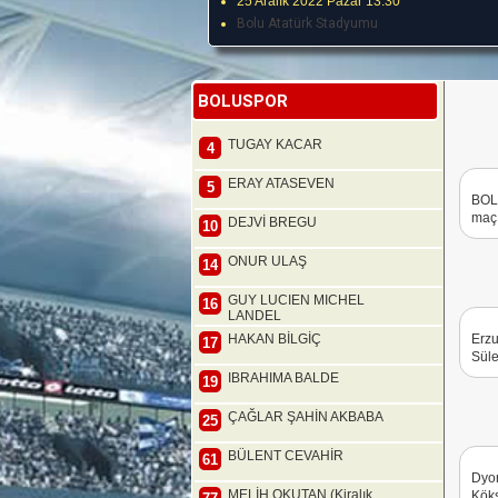
25 Aralık 2022 Pazar 13:30
Bolu Atatürk Stadyumu
BOLUSPOR
TUGAY KACAR
4
ERAY ATASEVEN
5
BOL
maç 
DEJVİ BREGU
10
ONUR ULAŞ
14
GUY LUCIEN MICHEL
16
LANDEL
HAKAN BİLGİÇ
Erzu
17
Süle
IBRAHIMA BALDE
19
ÇAĞLAR ŞAHİN AKBABA
25
BÜLENT CEVAHİR
61
Dyor
MELİH OKUTAN (Kiralık
Köks