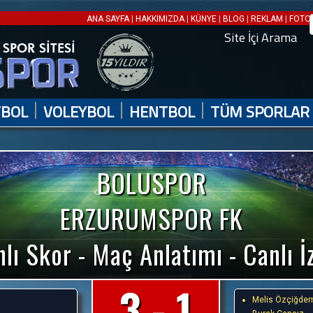
|
|
|
|
|
ANA SAYFA
HAKKIMIZDA
KÜNYE
BLOG
REKLAM
FOTO 
Site İçi Arama
|
|
|
TBOL
VOLEYBOL
HENTBOL
TÜM SPORLAR
BOLUSPOR
ERZURUMSPOR FK
lı Skor - Maç Anlatımı - Canlı İ
3 - 1
Melis Özçiğde