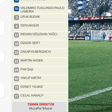
53
VALDMIRO TUALUNGO PAULO
55
LAMEIRA
UFUK BUDAK
3
SEFA AKGÜN
8
RIDVAN OĞUZHAN YAĞCI
13
ÖZGÜR SERT
18
ZAKARYA BERGDICH
19
MARTIN HASEK
21
Fırat Şaşi
24
YAKUP KIRTAY
60
GÜNEY YILMAZ
75
CELAL HANALP
77
TEKNİK DİREKTÖR
Muzaffer Bilazer