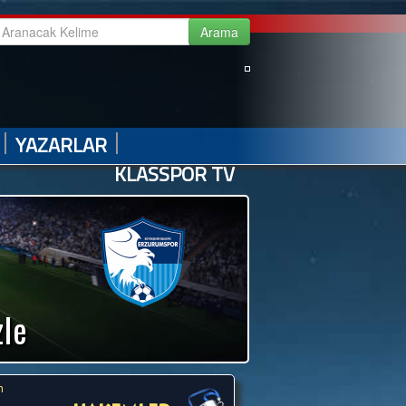
|
|
|
|
GALERİ
VİDEO GALERİ
HABER ARŞİVİ
İLETİŞİM
|
|
YAZARLAR
KLASSPOR TV
zle
m