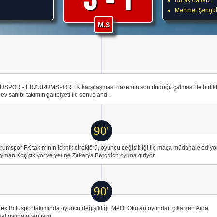
Burak Cansız
Mehmet Şengül
M.S
USPOR - ERZURUMSPOR FK karşılaşması hakemin son düdüğü çalması ile birlik
ev sahibi takımın galibiyeti ile sonuçlandı.
90'
rumspor FK takımının teknik direktörü, oyuncu değişikliği ile maça müdahale ediyor
yman Koç çıkıyor ve yerine Zakarya Bergdich oyuna giriyor.
90'
ex Boluspor takımında oyuncu değişikliği; Melih Okutan oyundan çıkarken Arda
al oyuna giren isim.