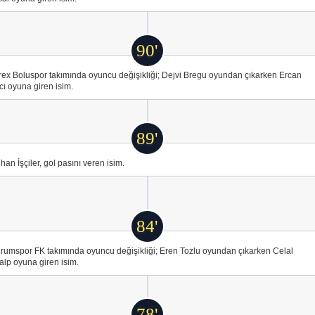
90'
ex Boluspor takımında oyuncu değişikliği; Dejvi Bregu oyundan çıkarken Ercan
cı oyuna giren isim.
89'
han İşçiler, gol pasını veren isim.
84'
rumspor FK takımında oyuncu değişikliği; Eren Tozlu oyundan çıkarken Celal
lp oyuna giren isim.
78'