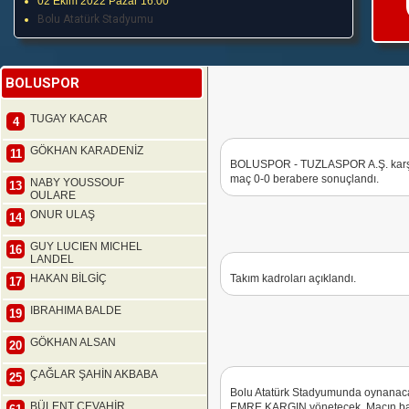
02 Ekim 2022 Pazar 16:00
Bolu Atatürk Stadyumu
BOLUSPOR
TUGAY KACAR
4
GÖKHAN KARADENİZ
11
BOLUSPOR - TUZLASPOR A.Ş. karşıla
maç 0-0 berabere sonuçlandı.
NABY YOUSSOUF
13
OULARE
ONUR ULAŞ
14
GUY LUCIEN MICHEL
16
LANDEL
HAKAN BİLGİÇ
Takım kadroları açıklandı.
17
IBRAHIMA BALDE
19
GÖKHAN ALSAN
20
ÇAĞLAR ŞAHİN AKBABA
25
Bolu Atatürk Stadyumunda oynana
BÜLENT CEVAHİR
EMRE KARGIN yönetecek. Maçın ba