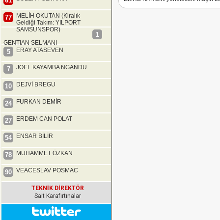
61
MELİH OKUTAN (Kiralık
77
Geldiği Takım: YILPORT
SAMSUNSPOR)
1
GENTIAN SELMANI
ERAY ATASEVEN
5
JOEL KAYAMBA NGANDU
7
DEJVİ BREGU
10
FURKAN DEMİR
24
ERDEM CAN POLAT
27
ENSAR BİLİR
54
MUHAMMET ÖZKAN
78
VEACESLAV POSMAC
90
TEKNİK DİREKTÖR
Sait Karafırtınalar