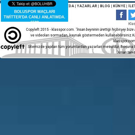
ANA SAYFA
|
HAKKIMIZDA
|
YAZARLAR
|
BLOG
|
KÜNYE
|
İLE
BOLUSPOR MAÇLARI
TWİTTER'DA CANLI ANLATIMDA.
6509
Kla
Copyleft 2015 - klasspor.com.
"İnsan beyninin ürettiği hiçbirşey bize a
ve videoları sormadan, kaynak göstermeden kullanabilirsiniz.Ka
klasspor.com
Sitemizde yapılan tüm yorumlardan yazarları mesuldür. Boşuna h
"Aman tanıdı