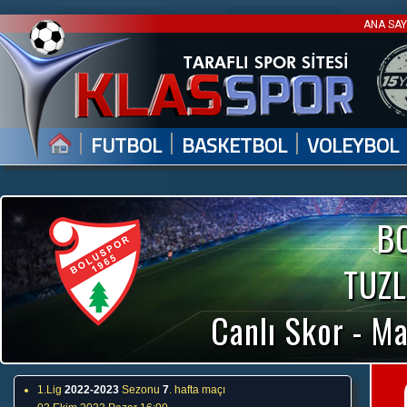
ANA SA
|
|
|
FUTBOL
BASKETBOL
VOLEYBOL
B
TUZL
Canlı Skor - Ma
1.Lig
2022-2023
Sezonu
7
. hafta maçı