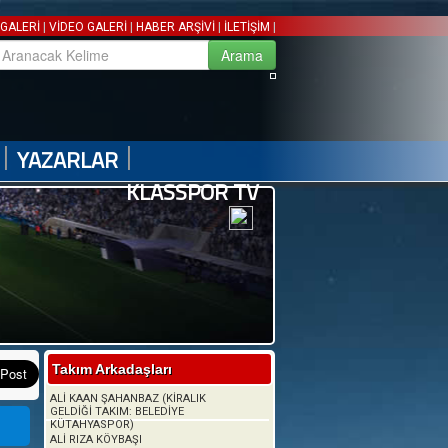
|
|
|
|
GALERİ
VİDEO GALERİ
HABER ARŞİVİ
İLETİŞİM
|
|
YAZARLAR
KLASSPOR TV
Takım Arkadaşları
ALİ KAAN ŞAHANBAZ (KİRALIK
GELDİĞİ TAKIM: BELEDİYE
KÜTAHYASPOR)
ALİ RIZA KÖYBAŞI