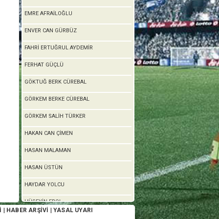
EMRE AFRAİLOĞLU
ENVER CAN GÜRBÜZ
FAHRİ ERTUĞRUL AYDEMİR
FERHAT GÜÇLÜ
GÖKTUĞ BERK CÜREBAL
GÖRKEM BERKE CÜREBAL
GÖRKEM SALİH TÜRKER
HAKAN CAN ÇİMEN
HASAN MALAMAN
HASAN ÜSTÜN
HAYDAR YOLCU
HÜSEYİN EROL
İ
|
HABER ARŞİVİ
|
YASAL UYARI
İBRAHİM EFE KARAKAŞ