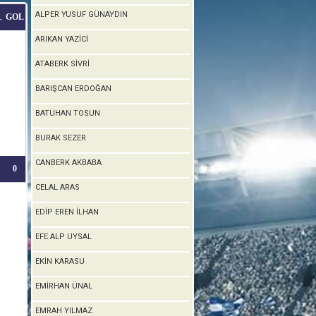
ALPER YUSUF GÜNAYDIN
GOL
T
ARIKAN YAZİCİ
ATABERK SİVRİ
BARIŞCAN ERDOĞAN
BATUHAN TOSUN
BURAK SEZER
CANBERK AKBABA
0
CELAL ARAS
EDİP EREN İLHAN
EFE ALP UYSAL
EKİN KARASU
EMİRHAN ÜNAL
EMRAH YILMAZ