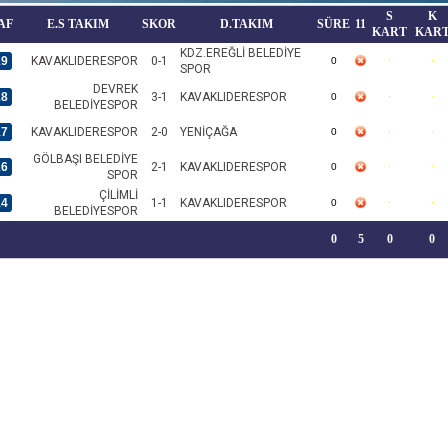
S
K
AF
E.S TAKIM
SKOR
D.TAKIM
SÜRE
11
KART
KAR
KDZ.EREĞLİ BELEDİYE
19
KAVAKLIDERESPOR
0-1
0
SPOR
DEVREK
18
3-1
KAVAKLIDERESPOR
0
BELEDİYESPOR
17
KAVAKLIDERESPOR
2-0
YENİÇAĞA
0
GÖLBAŞI BELEDİYE
16
2-1
KAVAKLIDERESPOR
0
SPOR
ÇİLİMLİ
14
1-1
KAVAKLIDERESPOR
0
BELEDİYESPOR
0
5
0
0