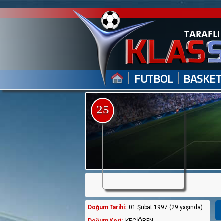
|
|
FUTBOL
BASKE
25
Doğum Tarihi:
01 Şubat 1997 (29 yaşında)
Doğum Yeri:
KEÇİÖREN