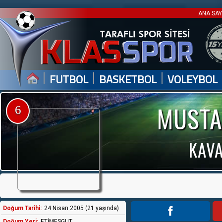
ANA SA
|
|
|
FUTBOL
BASKETBOL
VOLEYBOL
MUSTA
6
KAV
Doğum Tarihi:
24 Nisan 2005 (21 yaşında)
Doğum Yeri:
ETİMESGUT