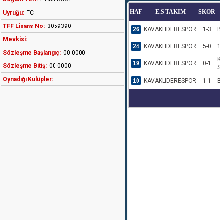
HAF
E.S TAKIM
SKOR
Uyruğu:
TC
TFF Lisans No:
3059390
26
KAVAKLIDERESPOR
1-3
Mevkisi:
24
KAVAKLIDERESPOR
5-0
Sözleşme Başlangıç:
00 0000
19
KAVAKLIDERESPOR
0-1
Sözleşme Bitiş:
00 0000
Oynadığı Kulüpler:
10
KAVAKLIDERESPOR
1-1