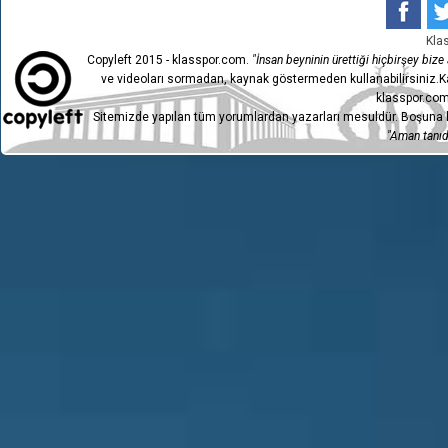
Kla
Copyleft 2015 - klasspor.com.
"İnsan beyninin ürettiği hiçbirşey bize a
ve videoları sormadan, kaynak göstermeden kullanabilirsiniz.Ka
klasspor.com
Sitemizde yapılan tüm yorumlardan yazarları mesuldür. Boşuna h
"Aman tanıdı