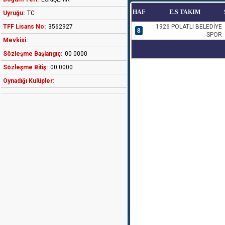
HAF
E.S TAKIM
Uyruğu:
TC
TFF Lisans No:
3562927
1926 POLATLI BELEDİYE
8
SPOR
Mevkisi:
Sözleşme Başlangıç:
00 0000
Sözleşme Bitiş:
00 0000
Oynadığı Kulüpler: