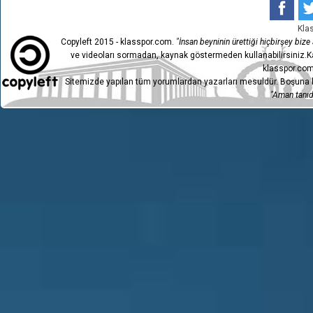
Kla
Copyleft 2015 - klasspor.com.
"İnsan beyninin ürettiği hiçbirşey bize a
ve videoları sormadan, kaynak göstermeden kullanabilirsiniz.Ka
klasspor.com
Sitemizde yapılan tüm yorumlardan yazarları mesuldür. Boşuna h
"Aman tanıdı