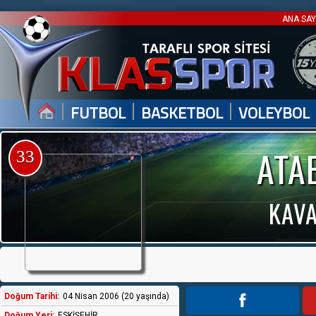
ANA SA
|
|
|
FUTBOL
BASKETBOL
VOLEYBOL
ATA
33
KAV
Doğum Tarihi:
04 Nisan 2006 (20 yaşında)
Doğum Yeri:
ESKİŞEHİR