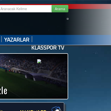
|
|
|
|
GALERİ
VİDEO GALERİ
HABER ARŞİVİ
İLETİŞİM
|
|
YAZARLAR
KLASSPOR TV
zle