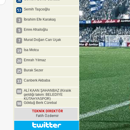
52
Semih Taşcıoğlu
53
İbrahim Efe Karakaş
3
Emre Afrailoğlu
5
Murat Doğan Can Uçak
7
İsa Motcu
19
Emrah Yılmaz
20
Burak Sezer
25
Canberk Akbaba
33
ALİ KAAN ŞAHANBAZ (Kiralık
88
geldiği takım: BELEDİYE
KÜTAHYASPOR)
Göktuğ Berk Cürebal
98
TEKNİK DİREKTÖR
Fatih Özdemir