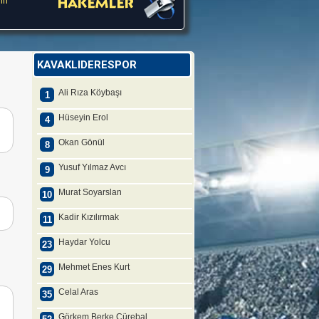
in
KAVAKLIDERESPOR
Ali Rıza Köybaşı
1
Hüseyin Erol
4
Okan Gönül
8
Yusuf Yılmaz Avcı
9
Murat Soyarslan
10
Kadir Kızılırmak
11
Haydar Yolcu
23
Mehmet Enes Kurt
29
Celal Aras
35
Görkem Berke Cürebal