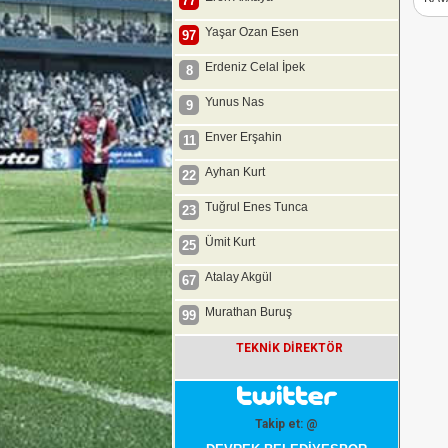
77
Yaşar Ozan Esen
97
Erdeniz Celal İpek
8
Yunus Nas
9
Enver Erşahin
11
Ayhan Kurt
22
Tuğrul Enes Tunca
23
Ümit Kurt
25
Atalay Akgül
67
Murathan Buruş
99
TEKNİK DİREKTÖR
Takip et: @