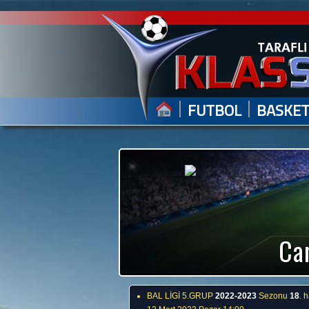
|
|
FUTBOL
BASKE
Can
BAL LİGİ 5.GRUP
2022-2023
Sezonu
18
. 