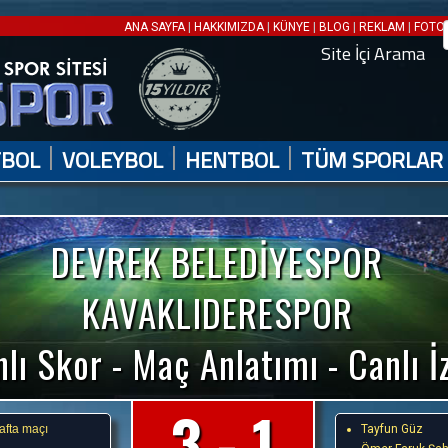
|
|
|
|
|
ANA SAYFA
HAKKIMIZDA
KÜNYE
BLOG
REKLAM
FOTO 
Site İçi Arama
|
|
|
TBOL
VOLEYBOL
HENTBOL
TÜM SPORLAR
DEVREK BELEDİYESPOR
KAVAKLIDERESPOR
lı Skor - Maç Anlatımı - Canlı İ
3 - 1
hafta maçı
Tayfun Güz