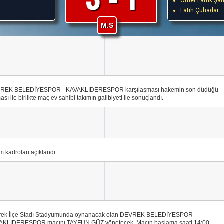
Ömer Faruk Şah
Fatih Çuhadar
M.S
REK BELEDİYESPOR - KAVAKLIDERESPOR karşılaşması hakemin son düdüğü
ası ile birlikte maç ev sahibi takımın galibiyeti ile sonuçlandı.
m kadroları açıklandı.
rek İlçe Stadı Stadyumunda oynanacak olan DEVREK BELEDİYESPOR -
AKLIDERESPOR maçını TAYFUN GÜZ yönetecek. Maçın başlama saati 14:00