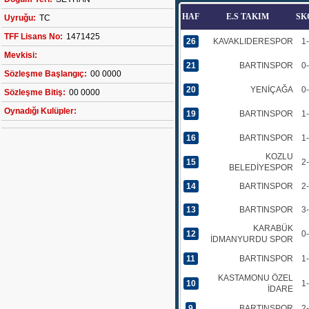
HAF
E.S TAKIM
SK
Uyruğu:
TC
TFF Lisans No:
1471425
26
KAVAKLIDERESPOR
1
Mevkisi:
21
BARTINSPOR
0
Sözleşme Başlangıç:
00 0000
20
YENİÇAĞA
0
Sözleşme Bitiş:
00 0000
Oynadığı Kulüpler:
19
BARTINSPOR
1
16
BARTINSPOR
1
KOZLU
15
2
BELEDİYESPOR
14
BARTINSPOR
2
13
BARTINSPOR
3
KARABÜK
12
0
İDMANYURDU SPOR
11
BARTINSPOR
1
KASTAMONU ÖZEL
10
1
İDARE
9
BARTINSPOR
2