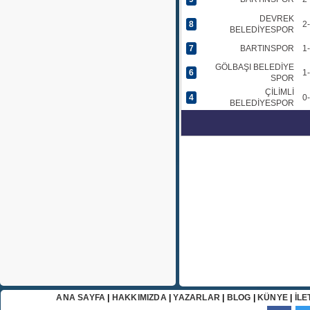
DEVREK
8
2
BELEDİYESPOR
7
BARTINSPOR
1
GÖLBAŞI BELEDİYE
6
1
SPOR
ÇİLİMLİ
4
0
BELEDİYESPOR
ANA SAYFA
|
HAKKIMIZDA
|
YAZARLAR
|
BLOG
|
KÜNYE
|
İLE