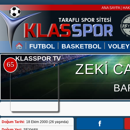
|
ANA SAYFA
HAK
|
|
|
FUTBOL
BASKETBOL
VOLEY
KLASSPOR TV
65
ZEKİ C
BA
Doğum Tarihi:
18 Ekim 2000 (26 yaşında)
Doğum Yeri:
SEYHAN