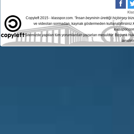
Kla
Copyleft 2015 - klasspor.com.
"İnsan beyninin ürettiği hiçbirşey bize
ve videoları sormadan, kaynak göstermeden kullanabilirsiniz.K
klasspor.com
Sitemizde yapılan tüm yorumlardan yazarları mesuldür. Boşuna huku
tanıdıktı