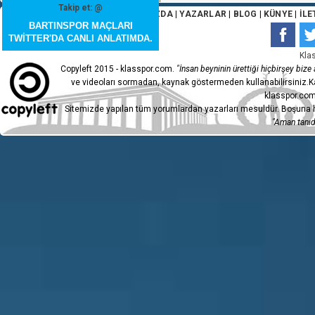
Takip et: @
ANA SAYFA
|
HAKKIMIZDA
|
YAZARLAR
|
BLOG
|
KÜNYE
|
İLE
BARTINSPOR MAÇLARI
TWİTTER'DA CANLI ANLATIMDA.
Kla
Copyleft 2015 - klasspor.com.
"İnsan beyninin ürettiği hiçbirşey bize a
ve videoları sormadan, kaynak göstermeden kullanabilirsiniz.Ka
klasspor.com
Sitemizde yapılan tüm yorumlardan yazarları mesuldür. Boşuna h
"Aman tanıdı