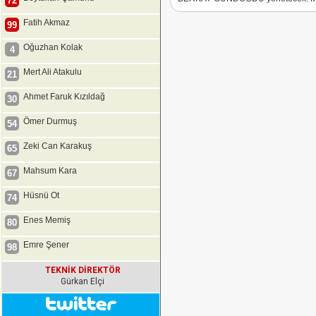
72
Fatih Akmaz
99
Oğuzhan Kolak
4
Mert Ali Atakulu
21
Ahmet Faruk Kızıldağ
30
Ömer Durmuş
54
Zeki Can Karakuş
65
Mahsum Kara
67
Hüsnü Ot
74
Enes Memiş
80
Emre Şener
98
TEKNİK DİREKTÖR
Gürkan Elçi