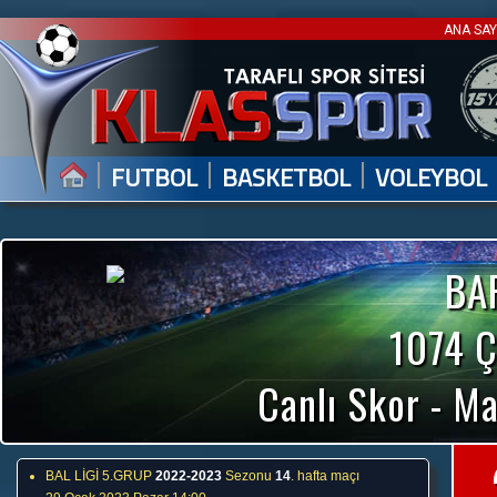
ANA SA
|
|
|
FUTBOL
BASKETBOL
VOLEYBOL
BA
1074 
Canlı Skor - Ma
BAL LİGİ 5.GRUP
2022-2023
Sezonu
14
. hafta maçı