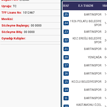
HAF
E.S TAKIM
SK
Uyruğu:
TC
TFF Lisans No:
1012467
25
BARTINSPOR
1
Mevkisi:
1926 POLATLI BELEDİYE
24
1
SPOR
Sözleşme Başlangıç:
00 0000
23
BARTINSPOR
2
Sözleşme Bitiş:
00 0000
Oynadığı Kulüpler:
KDZ.EREĞLİ BELEDİYE
22
2
SPOR
21
BARTINSPOR
0
20
YENİÇAĞA
0
17
BARTINSPOR
1
16
BARTINSPOR
1
15
KOZLU BELEDİYESPOR
2
14
BARTINSPOR
2
11
BARTINSPOR
1
KASTAMONU ÖZEL
10
1