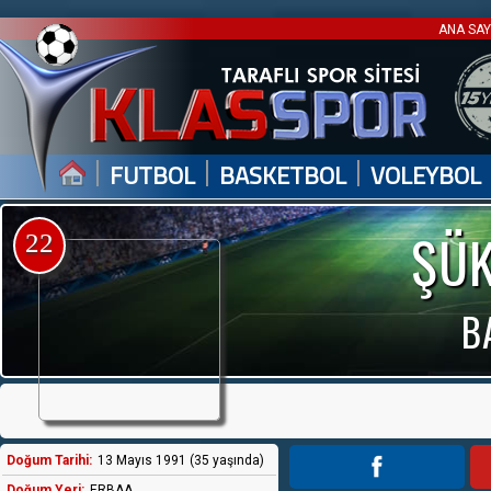
ANA SA
|
|
|
FUTBOL
BASKETBOL
VOLEYBOL
ŞÜK
22
B
Doğum Tarihi:
13 Mayıs 1991 (35 yaşında)
Doğum Yeri:
ERBAA