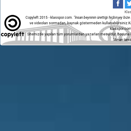
Kla
Copyleft 2015 - klasspor.com.
"İnsan beyninin ürettiği hiçbirşey bize a
ve videoları sormadan, kaynak göstermeden kullanabilirsiniz.Ka
klasspor.com
Sitemizde yapılan tüm yorumlardan yazarları mesuldür. Boşuna h
"Aman tanıdı