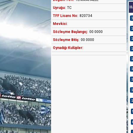
H
Uyruğu:
TC
TFF Lisans No:
820734
Mevkisi:
Sözleşme Başlangıç:
00 0000
Sözleşme Bitiş:
00 0000
Oynadığı Kulüpler: