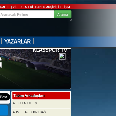
|
|
|
|
GALERİ
VİDEO GALERİ
HABER ARŞİVİ
İLETİŞİM
|
|
YAZARLAR
KLASSPOR TV
Ğ
Takım Arkadaşları
ABDULLAH KELEŞ
AHMET FARUK KIZILDAĞ