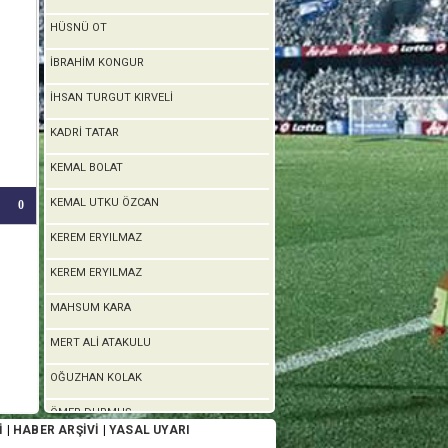
HÜSNÜ OT
İBRAHİM KONGUR
İHSAN TURGUT KIRVELİ
KADRİ TATAR
KEMAL BOLAT
KEMAL UTKU ÖZCAN
0
KEREM ERYILMAZ
KEREM ERYILMAZ
MAHSUM KARA
MERT ALİ ATAKULU
OĞUZHAN KOLAK
ÖMER DURMUŞ
İ
|
HABER ARŞİVİ
|
YASAL UYARI
ŞÜKRÜ TOPAL