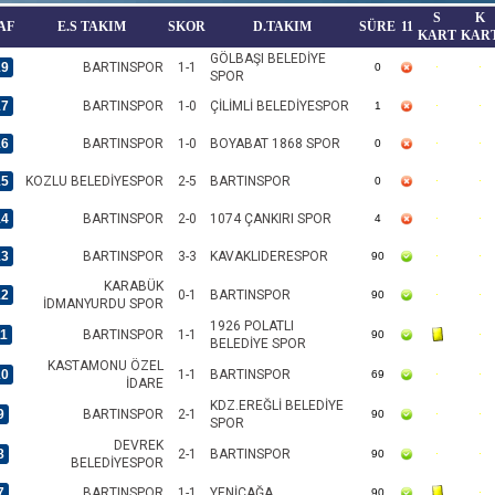
S
K
AF
E.S TAKIM
SKOR
D.TAKIM
SÜRE
11
KART
KAR
GÖLBAŞI BELEDİYE
19
BARTINSPOR
1-1
0
SPOR
17
BARTINSPOR
1-0
ÇİLİMLİ BELEDİYESPOR
1
16
BARTINSPOR
1-0
BOYABAT 1868 SPOR
0
15
KOZLU BELEDİYESPOR
2-5
BARTINSPOR
0
14
BARTINSPOR
2-0
1074 ÇANKIRI SPOR
4
13
BARTINSPOR
3-3
KAVAKLIDERESPOR
90
KARABÜK
12
0-1
BARTINSPOR
90
İDMANYURDU SPOR
1926 POLATLI
11
BARTINSPOR
1-1
90
BELEDİYE SPOR
KASTAMONU ÖZEL
10
1-1
BARTINSPOR
69
İDARE
KDZ.EREĞLİ BELEDİYE
9
BARTINSPOR
2-1
90
SPOR
DEVREK
8
2-1
BARTINSPOR
90
BELEDİYESPOR
7
BARTINSPOR
1-1
YENİÇAĞA
90