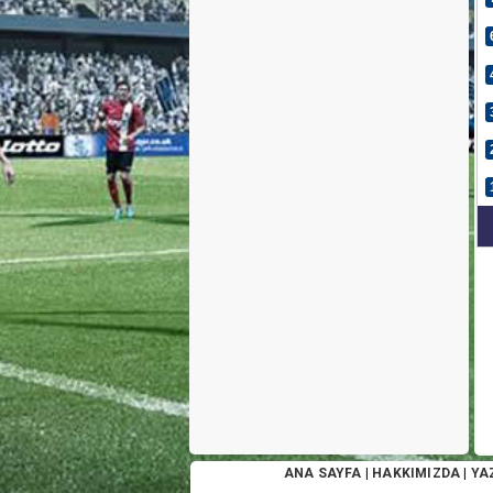
ANA SAYFA
|
HAKKIMIZDA
|
YA