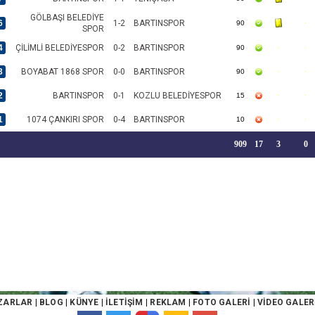
GÖLBAŞI BELEDİYE
6
1-2
BARTINSPOR
90
SPOR
4
ÇİLİMLİ BELEDİYESPOR
0-2
BARTINSPOR
90
3
BOYABAT 1868 SPOR
0-0
BARTINSPOR
90
2
BARTINSPOR
0-1
KOZLU BELEDİYESPOR
15
1
1074 ÇANKIRI SPOR
0-4
BARTINSPOR
10
909
17
3
0
ZARLAR
|
BLOG
|
KÜNYE
|
İLETİŞİM
|
REKLAM
|
FOTO GALERİ
|
VİDEO GALER