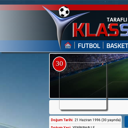
|
|
FUTBOL
BASKE
30
Doğum Tarihi:
21 Haziran 1996 (30 yaşında)
Doğum Yeri:
YENİMAHALLE