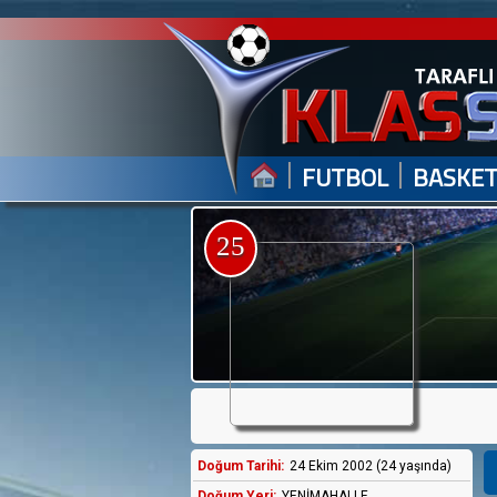
|
|
FUTBOL
BASKE
25
Doğum Tarihi:
24 Ekim 2002 (24 yaşında)
Doğum Yeri:
YENİMAHALLE