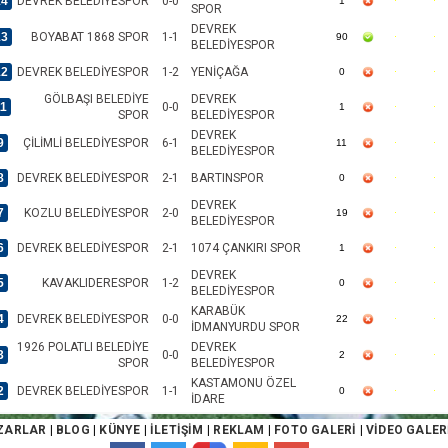
14
DEVREK BELEDİYESPOR
0-0
1
SPOR
DEVREK
13
BOYABAT 1868 SPOR
1-1
90
BELEDİYESPOR
12
DEVREK BELEDİYESPOR
1-2
YENİÇAĞA
0
GÖLBAŞI BELEDİYE
DEVREK
11
0-0
1
SPOR
BELEDİYESPOR
DEVREK
9
ÇİLİMLİ BELEDİYESPOR
6-1
11
BELEDİYESPOR
8
DEVREK BELEDİYESPOR
2-1
BARTINSPOR
0
DEVREK
7
KOZLU BELEDİYESPOR
2-0
19
BELEDİYESPOR
6
DEVREK BELEDİYESPOR
2-1
1074 ÇANKIRI SPOR
1
DEVREK
5
KAVAKLIDERESPOR
1-2
0
BELEDİYESPOR
KARABÜK
4
DEVREK BELEDİYESPOR
0-0
22
İDMANYURDU SPOR
1926 POLATLI BELEDİYE
DEVREK
3
0-0
2
SPOR
BELEDİYESPOR
KASTAMONU ÖZEL
2
DEVREK BELEDİYESPOR
1-1
0
İDARE
KDZ.EREĞLİ BELEDİYE
DEVREK
1
2-0
0
ZARLAR
|
BLOG
|
KÜNYE
|
İLETİŞİM
|
REKLAM
|
FOTO GALERİ
|
VİDEO GALER
SPOR
BELEDİYESPOR