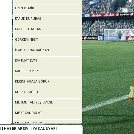
EREN DEMİR
FARUK KURUBAŞ
FATİH EFE ALKAN
GÖRKEM NİGİT
İLYAS BURAK SAĞKAN
İSA FUAT DAYI
KADİR BEKMEZCİ
KERİM HAMZA GÖRÜR
KUZEY DOĞRU
MEHMET ALİ YEŞİLMEŞE
MERT CANPOLAT
METEHAN ERKOÇ
İ
|
HABER ARŞİVİ
|
YASAL UYARI
MURAT PERKER