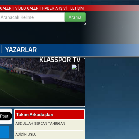
|
|
|
|
GALERİ
VİDEO GALERİ
HABER ARŞİVİ
İLETİŞİM
|
|
YAZARLAR
KLASSPOR TV
Takım Arkadaşları
ABDULLAH SERCAN TANIRGAN
ABİDİN USLU