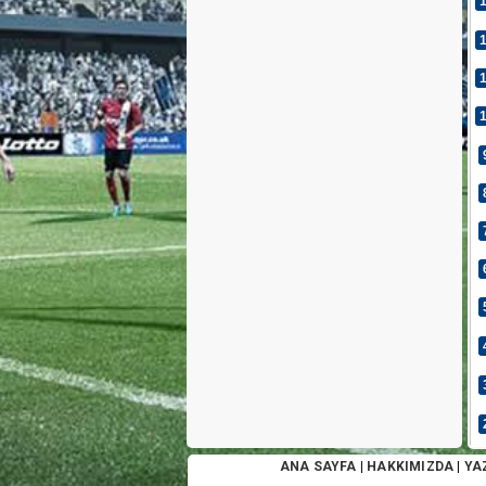
ANA SAYFA
|
HAKKIMIZDA
|
YA