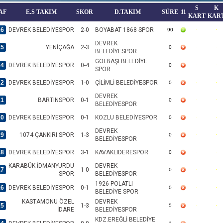
S
K
AF
E.S TAKIM
SKOR
D.TAKIM
SÜRE
11
KART
KAR
26
DEVREK BELEDİYESPOR
2-0
BOYABAT 1868 SPOR
90
DEVREK
25
YENİÇAĞA
2-3
0
BELEDİYESPOR
GÖLBAŞI BELEDİYE
24
DEVREK BELEDİYESPOR
0-4
0
SPOR
22
DEVREK BELEDİYESPOR
1-0
ÇİLİMLİ BELEDİYESPOR
0
DEVREK
21
BARTINSPOR
0-1
0
BELEDİYESPOR
20
DEVREK BELEDİYESPOR
0-1
KOZLU BELEDİYESPOR
0
DEVREK
19
1074 ÇANKIRI SPOR
1-3
0
BELEDİYESPOR
18
DEVREK BELEDİYESPOR
3-1
KAVAKLIDERESPOR
0
KARABÜK İDMANYURDU
DEVREK
17
1-0
0
SPOR
BELEDİYESPOR
1926 POLATLI
16
DEVREK BELEDİYESPOR
0-1
0
BELEDİYE SPOR
KASTAMONU ÖZEL
DEVREK
15
1-3
5
İDARE
BELEDİYESPOR
KDZ.EREĞLİ BELEDİYE