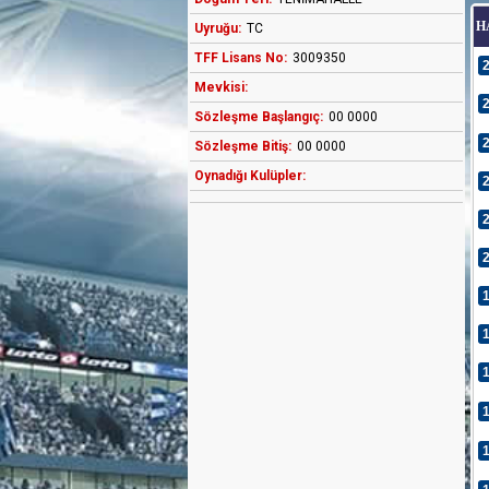
H
Uyruğu:
TC
TFF Lisans No:
3009350
Mevkisi:
Sözleşme Başlangıç:
00 0000
Sözleşme Bitiş:
00 0000
Oynadığı Kulüpler: