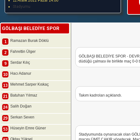
11 Aralık 2022 Pazar 14:00
Stadyumu
GÖLBAŞI BELEDİYE SPOR
Ramazan Burak Döklü
1
Fahrettin Ülger
2
GÖLBAŞI BELEDİYE SPOR - DEVRE
düdüğü çalması ile birlikte maç 0-0
Serdar Kılıç
9
Hacı Adanur
10
Mehmet Sarper Kıskaç
13
Batuhan Yılmaz
Takım kadroları açıklandı.
21
Salih Doğan
24
Serkan Seven
29
Hüseyin Emre Güner
53
Stadyumunda oynanacak olan G
Oktay Yüksel
maçını ÜMİT ÇAKIR yönetecek. Maçı