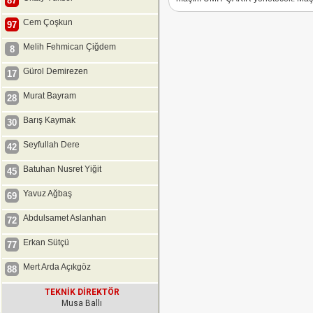
87
Cem Çoşkun
97
Melih Fehmican Çiğdem
8
Gürol Demirezen
17
Murat Bayram
28
Barış Kaymak
30
Seyfullah Dere
42
Batuhan Nusret Yiğit
45
Yavuz Ağbaş
69
Abdulsamet Aslanhan
72
Erkan Sütçü
77
Mert Arda Açıkgöz
88
TEKNİK DİREKTÖR
Musa Ballı