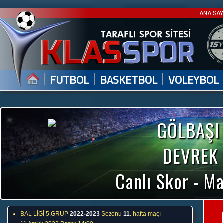
ANA SA
|
|
|
FUTBOL
BASKETBOL
VOLEYBOL
GÖLBAŞI
DEVREK
Canlı Skor - Ma
BAL LİGİ 5.GRUP
2022-2023
Sezonu
11
. hafta maçı