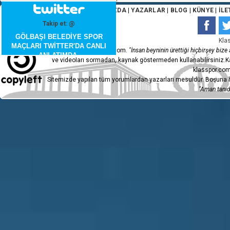
ANA SAYFA
|
HAKKIMIZDA
|
YAZARLAR
|
BLOG
|
KÜNYE
|
İLE
Takip et: @
GÖLBAŞI BELEDİYE SPOR
Kla
MAÇLARI TWİTTER'DA CANLI
Copyleft 2015 - klasspor.com.
"İnsan beyninin ürettiği hiçbirşey bize a
ANLATIMDA.
ve videoları sormadan, kaynak göstermeden kullanabilirsiniz.Ka
klasspor.com
Sitemizde yapılan tüm yorumlardan yazarları mesuldür. Boşuna h
"Aman tanıdı