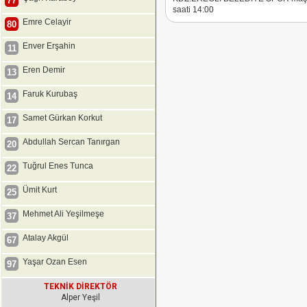
77
saati 14:00
Emre Celayir
80
Enver Erşahin
11
Eren Demir
13
Faruk Kurubaş
14
Samet Gürkan Korkut
17
Abdullah Sercan Tanırgan
20
Tuğrul Enes Tunca
22
Ümit Kurt
25
Mehmet Ali Yeşilmeşe
37
Atalay Akgül
67
Yaşar Ozan Esen
97
TEKNİK DİREKTÖR
Alper Yeşil