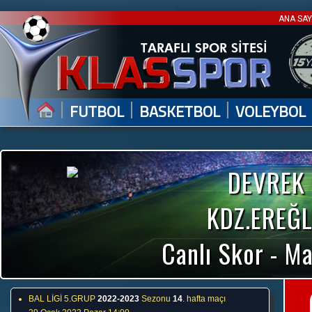
ANA SA
|
|
|
FUTBOL
BASKETBOL
VOLEYBOL
DEVREK
KDZ.EREĞL
Canlı Skor - Ma
BAL LİGİ 5.GRUP
2022-2023
Sezonu
14
. hafta maçı