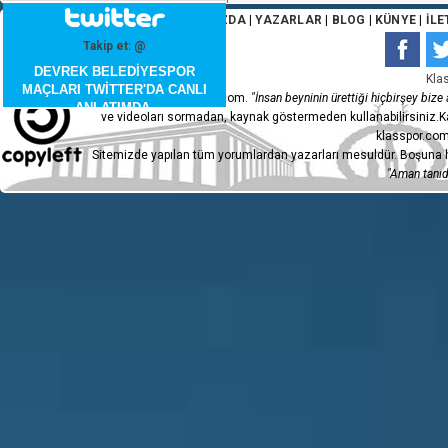
ANA SAYFA
|
HAKKIMIZDA
|
YAZARLAR
|
BLOG
|
KÜNYE
|
İLE
Takip et: @
DEVREK BELEDİYESPOR
Kla
MAÇLARI TWİTTER'DA CANLI
Copyleft 2015 - klasspor.com.
"İnsan beyninin ürettiği hiçbirşey bize a
ANLATIMDA.
ve videoları sormadan, kaynak göstermeden kullanabilirsiniz.Ka
klasspor.com
Sitemizde yapılan tüm yorumlardan yazarları mesuldür. Boşuna h
"Aman tanıdı