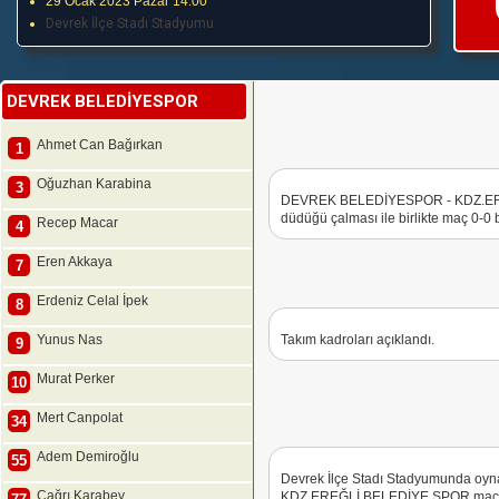
29 Ocak 2023 Pazar 14:00
Devrek İlçe Stadı Stadyumu
DEVREK BELEDİYESPOR
Ahmet Can Bağırkan
1
Oğuzhan Karabina
3
DEVREK BELEDİYESPOR - KDZ.ERE
düdüğü çalması ile birlikte maç 0-0
Recep Macar
4
Eren Akkaya
7
Erdeniz Celal İpek
8
Yunus Nas
Takım kadroları açıklandı.
9
Murat Perker
10
Mert Canpolat
34
Adem Demiroğlu
55
Devrek İlçe Stadı Stadyumunda o
Çağrı Karabey
KDZ.EREĞLİ BELEDİYE SPOR maçın