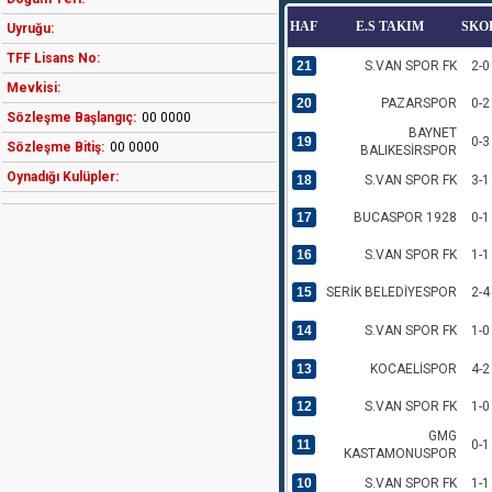
HAF
E.S TAKIM
SKO
Uyruğu:
TFF Lisans No:
21
S.VAN SPOR FK
2-0
Mevkisi:
20
PAZARSPOR
0-2
Sözleşme Başlangıç:
00 0000
BAYNET
19
0-3
Sözleşme Bitiş:
00 0000
BALIKESİRSPOR
Oynadığı Kulüpler:
18
S.VAN SPOR FK
3-1
17
BUCASPOR 1928
0-1
16
S.VAN SPOR FK
1-1
15
SERİK BELEDİYESPOR
2-4
14
S.VAN SPOR FK
1-0
13
KOCAELİSPOR
4-2
12
S.VAN SPOR FK
1-0
GMG
11
0-1
KASTAMONUSPOR
10
S.VAN SPOR FK
1-1