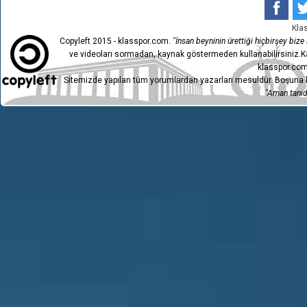
Kla
Copyleft 2015 - klasspor.com.
"İnsan beyninin ürettiği hiçbirşey bize a
ve videoları sormadan, kaynak göstermeden kullanabilirsiniz.Ka
klasspor.com
Sitemizde yapılan tüm yorumlardan yazarları mesuldür. Boşuna h
"Aman tanıdı