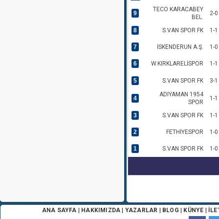
TECO KARACABEY
9
2-0
BEL.
8
S.VAN SPOR FK
1-1
7
İSKENDERUN A.Ş.
1-0
6
W.KIRKLARELİSPOR
1-1
5
S.VAN SPOR FK
3-1
ADIYAMAN 1954
4
1-1
SPOR
3
S.VAN SPOR FK
1-1
2
FETHİYESPOR
1-0
1
S.VAN SPOR FK
1-0
ANA SAYFA
|
HAKKIMIZDA
|
YAZARLAR
|
BLOG
|
KÜNYE
|
İLE