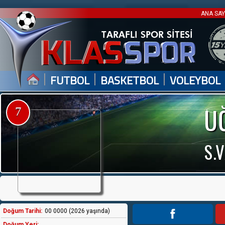
ANA SA
|
|
|
FUTBOL
BASKETBOL
VOLEYBOL
U
7
S.
Doğum Tarihi:
00 0000 (2026 yaşında)
Doğum Yeri: