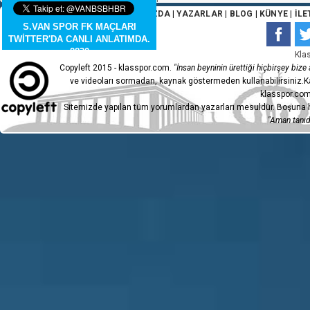
ANA SAYFA
|
HAKKIMIZDA
|
YAZARLAR
|
BLOG
|
KÜNYE
|
İLE
S.VAN SPOR FK MAÇLARI
TWİTTER'DA CANLI ANLATIMDA.
2830
Kla
Copyleft 2015 - klasspor.com.
"İnsan beyninin ürettiği hiçbirşey bize a
ve videoları sormadan, kaynak göstermeden kullanabilirsiniz.Ka
klasspor.com
Sitemizde yapılan tüm yorumlardan yazarları mesuldür. Boşuna h
"Aman tanıdı