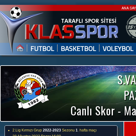
ANA SA
|
|
|
FUTBOL
BASKETBOL
VOLEYBOL
S.V
PA
Canlı Skor - Ma
2.Lig Kırmızı Grup
2022-2023
Sezonu
1
. hafta maçı