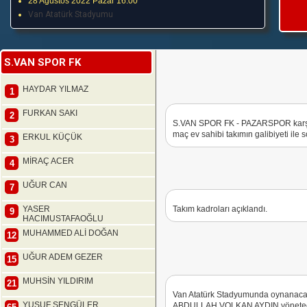
28 Ağustos 2022 Pazar 16:00
Van Atatürk Stadyumu
S.VAN SPOR FK
HAYDAR YILMAZ
1
FURKAN SAKI
2
S.VAN SPOR FK - PAZARSPOR karşıla
maç ev sahibi takımın galibiyeti ile 
ERKUL KÜÇÜK
3
MİRAÇ ACER
4
UĞUR CAN
7
YASER
Takım kadroları açıklandı.
9
HACIMUSTAFAOĞLU
MUHAMMED ALİ DOĞAN
12
UĞUR ADEM GEZER
15
MUHSİN YILDIRIM
21
Van Atatürk Stadyumunda oynanac
YUSUF ŞENGÜLER
ABDULLAH VOLKAN AYDIN yönetecek