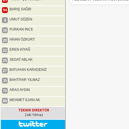
65
BARIŞ SAĞIR
94
UMUT SÖZEN
8
FURKAN İNCE
10
HİVAN ÖZKURT
20
EREN KİYAĞ
22
SEDAT ABLAK
25
BATUHAN KARADENİZ
27
BAHTİYAR YILMAZ
35
ARAS AYDIN
70
MEHMET İLVAN AK
88
TEKNİK DİREKTÖR
Zeki Yılmaz