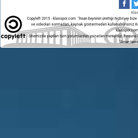
Kla
Copyleft 2015 - klasspor.com.
"İnsan beyninin ürettiği hiçbirşey bize a
ve videoları sormadan, kaynak göstermeden kullanabilirsiniz.Ka
klasspor.com
Sitemizde yapılan tüm yorumlardan yazarları mesuldür. Boşuna h
"Aman tanıdı