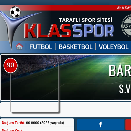
ANA SA
|
|
|
FUTBOL
BASKETBOL
VOLEYBOL
BAR
90
S.
Doğum Tarihi:
00 0000 (2026 yaşında)
Doğum Yeri: