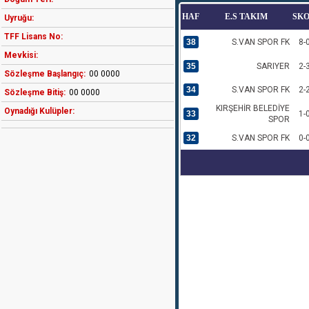
HAF
E.S TAKIM
SK
Uyruğu:
TFF Lisans No:
38
S.VAN SPOR FK
8-
Mevkisi:
35
SARIYER
2-
Sözleşme Başlangıç:
00 0000
34
S.VAN SPOR FK
2-
Sözleşme Bitiş:
00 0000
KIRŞEHİR BELEDİYE
Oynadığı Kulüpler:
33
1-
SPOR
32
S.VAN SPOR FK
0-