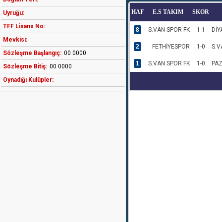
HAF
E.S TAKIM
SKOR
Uyruğu:
TFF Lisans No:
8
S.VAN SPOR FK
1-1
DİY
Mevkisi:
2
FETHİYESPOR
1-0
S.V
Sözleşme Başlangıç:
00 0000
1
S.VAN SPOR FK
1-0
PA
Sözleşme Bitiş:
00 0000
Oynadığı Kulüpler: