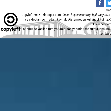
Kla
Copyleft 2015 - klasspor.com.
"İnsan beyninin ürettiği hiçbirşey bize a
ve videoları sormadan, kaynak göstermeden kullanabilirsiniz.Ka
klasspor.com
Sitemizde yapılan tüm yorumlardan yazarları mesuldür. Boşuna h
"Aman tanıdı