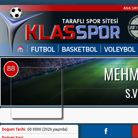
ANA SA
|
|
|
FUTBOL
BASKETBOL
VOLEYBOL
MEHM
88
S.
Doğum Tarihi:
00 0000 (2026 yaşında)
Doğum Yeri: