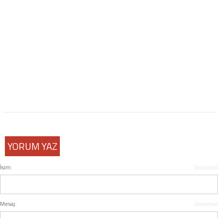
YORUM YAZ
İsim:
(zorunlu)
Mesaj:
(zorunlu)