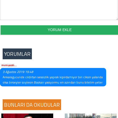
YORUMLAR
muro yazdı...
3 Ağustos 2019 19:48
Ankaragucunde cildirtan sessizlik yaprak kipirdamiyor biri ciksin yalanda
olsa birseyler soylesin Baskan yasiyormu en azından bunu bilelim yeter
BUNLARI DA OKUDULAR