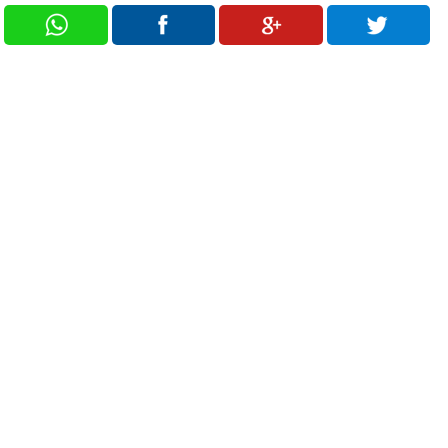
Futbol
Basketbol
Voleybol
Hentbol
Bisiklet
Diğer Sporlar
Sosyal Medya
Facebook