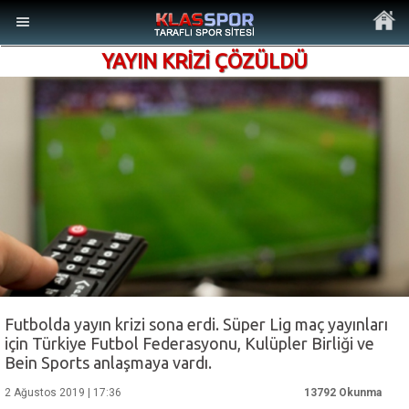
YAYIN KRİZİ ÇÖZÜLDÜ
MENÜ
Ana Sayfa
Son Dakika Haberler
Foto Galeri
Futbolda yayın krizi sona erdi. Süper Lig maç yayınları
için Türkiye Futbol Federasyonu, Kulüpler Birliği ve
Video Galeri
Bein Sports anlaşmaya vardı.
2 Ağustos 2019 | 17:36
13792 Okunma
Ankara Takımları