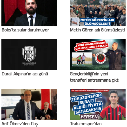
Boks’ta sular durulmuyor
Metin Gören adı ölümsüzleşti
Durali Akpınar'ın acı günü
Gençlerbirliği'nin yeni
transferi antrenmana çıktı
Arif Ölmez'den flaş
Trabzonspor'dan