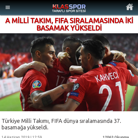
A MİLLİ TAKIM, FIFA SIRALAMASINDA İKİ
BASAMAK YÜKSELDİ
MENÜ
Ana Sayfa
Son Dakika Haberler
Foto Galeri
Video Galeri
Türkiye Milli Takımı, FIFA dünya sıralamasında 37.
basamağa yükseldi.
Ankara Takımları
14 Haziran 2019 | 12:59
12063 Okunma