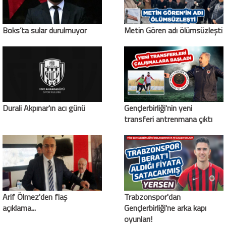
Boks’ta sular durulmuyor
Metin Gören adı ölümsüzleşti
Durali Akpınar'ın acı günü
Gençlerbirliği'nin yeni
transferi antrenmana çıktı
Arif Ölmez'den flaş
Trabzonspor'dan
açıklama...
Gençlerbirliği'ne arka kapı
oyunları!