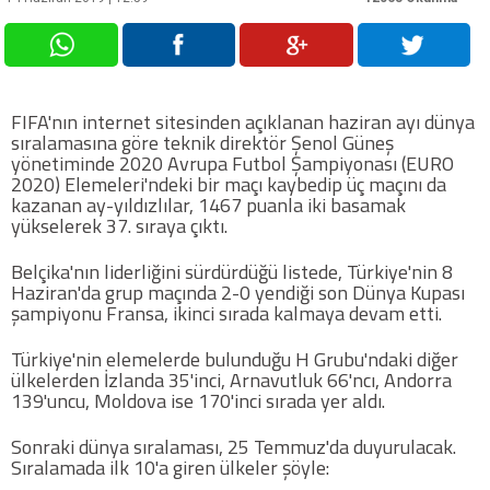
Futbol
Basketbol
FIFA'nın internet sitesinden açıklanan haziran ayı dünya
sıralamasına göre teknik direktör Şenol Güneş
yönetiminde 2020 Avrupa Futbol Şampiyonası (EURO
Voleybol
2020) Elemeleri'ndeki bir maçı kaybedip üç maçını da
kazanan ay-yıldızlılar, 1467 puanla iki basamak
yükselerek 37. sıraya çıktı.
Hentbol
Belçika'nın liderliğini sürdürdüğü listede, Türkiye'nin 8
Haziran'da grup maçında 2-0 yendiği son Dünya Kupası
Bisiklet
şampiyonu Fransa, ikinci sırada kalmaya devam etti.
Diğer Sporlar
Türkiye'nin elemelerde bulunduğu H Grubu'ndaki diğer
ülkelerden İzlanda 35'inci, Arnavutluk 66'ncı, Andorra
139'uncu, Moldova ise 170'inci sırada yer aldı.
Sosyal Medya
Sonraki dünya sıralaması, 25 Temmuz'da duyurulacak.
Facebook
Sıralamada ilk 10'a giren ülkeler şöyle: