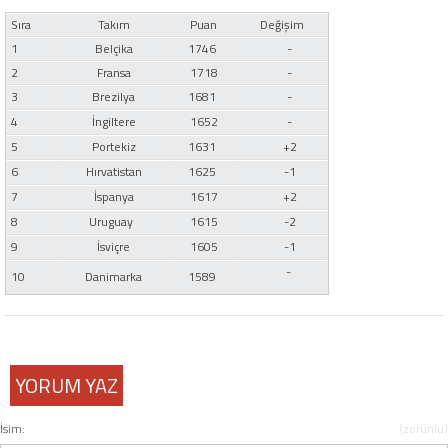
Twitter
Sıra
Takım
Puan
Değişim
1
Belçika
1746
-
2
Fransa
1718
-
Google Plus
3
Brezilya
1681
-
4
İngiltere
1652
-
Instagram
5
Portekiz
1631
+2
6
Hırvatistan
1625
-1
Hakkımızda
7
İspanya
1617
+2
Hakkımızda
8
Uruguay
1615
-2
9
İsviçre
1605
-1
-
10
Danimarka
1589
Blog
Künye
YORUM YAZ
İletişim
İsim:
(zorunlu)
Web Sürüme Geç