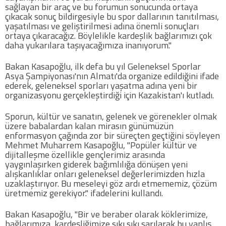
sağlayan bir araç ve bu forumun sonucunda ortaya
Twitter
çıkacak sonuç bildirgesiyle bu spor dallarının tanıtılması,
yaşatılması ve geliştirilmesi adına önemli sonuçları
ortaya çıkaracağız. Böylelikle kardeşlik bağlarımızı çok
Google Plus
daha yukarılara taşıyacağımıza inanıyorum."
Bakan Kasapoğlu, ilk defa bu yıl Geleneksel Sporlar
Instagram
Asya Şampiyonası'nın Almatı'da organize edildiğini ifade
ederek, geleneksel sporları yaşatma adına yeni bir
Hakkımızda
organizasyonu gerçekleştirdiği için Kazakistan'ı kutladı.
Hakkımızda
Sporun, kültür ve sanatın, gelenek ve görenekler olmak
üzere babalardan kalan mirasın günümüzün
enformasyon çağında zor bir süreçten geçtiğini söyleyen
Blog
Mehmet Muharrem Kasapoğlu, "Popüler kültür ve
dijitalleşme özellikle gençlerimiz arasında
yaygınlaşırken giderek bağımlılığa dönüşen yeni
Künye
alışkanlıklar onları geleneksel değerlerimizden hızla
uzaklaştırıyor. Bu meseleyi göz ardı etmememiz, çözüm
üretmemiz gerekiyor." ifadelerini kullandı.
İletişim
Bakan Kasapoğlu, "Bir ve beraber olarak köklerimize,
bağlarımıza, kardeşliğimize sıkı sıkı sarılarak bu yanlış
Web Sürüme Geç