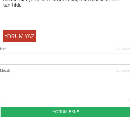
tanıtıldı.
YORUM YAZ
İsim:
(zorunlu)
Mesaj:
(zorunlu)