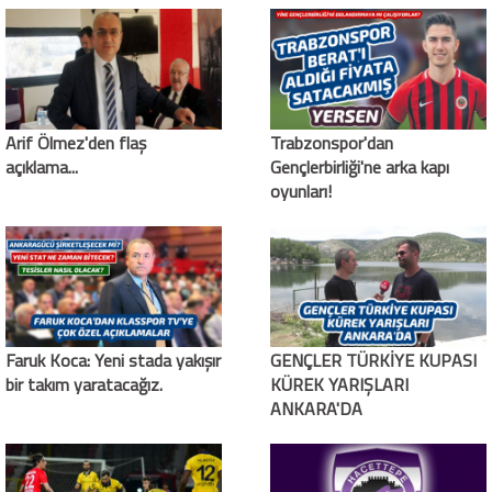
Arif Ölmez'den flaş
Trabzonspor'dan
açıklama...
Gençlerbirliği'ne arka kapı
oyunları!
Faruk Koca: Yeni stada yakışır
GENÇLER TÜRKİYE KUPASI
bir takım yaratacağız.
KÜREK YARIŞLARI
ANKARA'DA