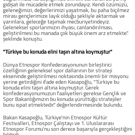
gidişat ile mücadele etmek zorundayız. Kendi özümüzü,
geleneğimizi, değerlerimizi yaşatmak, bu paha biçilmez
mirası gençlerimize layık olduğu şekliyle aktarmak ve
COPYLEFT 2014. AGB Bilişim Teknolojileri
yarınlara, geleceğe taşımak mecburiyetindeyiz.
Geleneksel sporlarımızın ihyası, canlandırılması,
geliştirilmesi bu manada çok büyük önem arz etmekte."
şeklinde konuştu.
"Türkiye bu konuda elini taşın altına koymuştur"
Dünya Etnospor Konfederasyonunun birleştirici
özelliğinin geleneksel spor dallarının bir strateji
ekseninde geliştirilmesi noktasında önemli bir misyonu
yerine getirdiğini ifade eden Kasapoğlu, "Türkiye bu
konuda elini taşın altına koymuştur. Gerek
konfederasyonumuzun faaliyetleri gerekse Gençlik ve
Spor Bakanlığımızın bu konuda yürüttüğü stratejiler
bunu ispat etmektedir." değerlendirmesinde bulundu.
Bakan Kasapoğlu, Türkiye'nin Etnospor Kültür
Festivalleri, Etnospor Çalıştayı ve 1. Uluslararası
Etnospor Forumu'nu son derece başarıyla gerçekleştiğini
bildirdi.