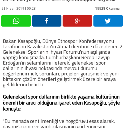
21 Nisan 2019 | 00:28
15528 Okunma
Futbol
Basketbol
Bakan Kasapoğlu, Dünya Etnospor Konfederasyonu
Voleybol
tarafından Kazakistan'ın Almatı kentinde düzenlenen 2.
Geleneksel Sporların İhyası Forumu'nun açılışında
yaptığı konuşmada, Cumhurbaşkanı Recep Tayyip
Hentbol
Erdoğan'ın selamlarını ileterek, geleneksel spor
dallarının ihyası noktasında mevcut durumu
değerlendirmek, sorunları, projeleri görüşmek ve yeni
Bisiklet
birtakım çözüm önerileri geliştirmek üzere bir araya
geldiklerini belirtti.
Diğer Sporlar
Geleneksel spor dallarının birlikte yaşama kültürünün
önemli bir aracı olduğuna işaret eden Kasapoğlu, şöyle
Sosyal Medya
konuştu:
Facebook
"Bu manada centilmenliği ve hoşgörüyü esas alarak,
dayanışmanın ve yardımlaşmanın güçlenmesini