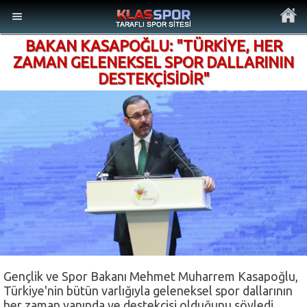
BAKAN KASAPOĞLU: "TÜRKİYE, HER
ZAMAN GELENEKSEL SPOR DALLARININ
DESTEKÇİSİDİR"
MENÜ
Ana Sayfa
Son Dakika Haberler
Foto Galeri
Video Galeri
Gençlik ve Spor Bakanı Mehmet Muharrem Kasapoğlu,
Türkiye'nin bütün varlığıyla geleneksel spor dallarının
Ankara Takımları
her zaman yanında ve destekçisi olduğunu söyledi.