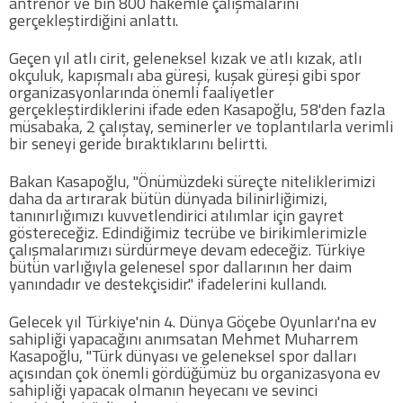
antrenör ve bin 800 hakemle çalışmalarını
gerçekleştirdiğini anlattı.
Geçen yıl atlı cirit, geleneksel kızak ve atlı kızak, atlı
okçuluk, kapışmalı aba güreşi, kuşak güreşi gibi spor
organizasyonlarında önemli faaliyetler
gerçekleştirdiklerini ifade eden Kasapoğlu, 58'den fazla
müsabaka, 2 çalıştay, seminerler ve toplantılarla verimli
bir seneyi geride bıraktıklarını belirtti.
Bakan Kasapoğlu, "Önümüzdeki süreçte niteliklerimizi
daha da artırarak bütün dünyada bilinirliğimizi,
tanınırlığımızı kuvvetlendirici atılımlar için gayret
göstereceğiz. Edindiğimiz tecrübe ve birikimlerimizle
çalışmalarımızı sürdürmeye devam edeceğiz. Türkiye
bütün varlığıyla gelenesel spor dallarının her daim
yanındadır ve destekçisidir." ifadelerini kullandı.
Gelecek yıl Türkiye'nin 4. Dünya Göçebe Oyunları'na ev
sahipliği yapacağını anımsatan Mehmet Muharrem
Kasapoğlu, "Türk dünyası ve geleneksel spor dalları
açısından çok önemli gördüğümüz bu organizasyona ev
sahipliği yapacak olmanın heyecanı ve sevinci