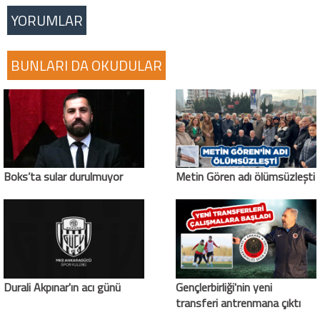
YORUMLAR
BUNLARI DA OKUDULAR
Boks’ta sular durulmuyor
Metin Gören adı ölümsüzleşti
Durali Akpınar'ın acı günü
Gençlerbirliği'nin yeni
transferi antrenmana çıktı