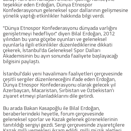
teşekkür eden Erdoğan, Dünya Etnospor
Konfederasyonun geleneksel spor dallarının gelişmesine
yönelik yaptığı etkinlikler hakkında bilgi verdi.
"Dünya Etnospor Konfederasyonu dünyada varlığını
genişletmeyi hedefliyor." diyen Bilal Erdoğan, 2012
yılından bu yana göçebe oyunları ve geleneksel
oyunlarla ilgili etkinlikler düzenlediklerine dikkati
çekerek, İstanbul'da Geleneksel Spor Dalları
Akademisinin bu ayın sonunda faaliyete başlayacağı
bilgisini paylaştı.
İstanbul'daki yeni havalimanı faaliyetleri çerçevesinde
çeşitli sergiler düzenleneceğini ifade eden Erdoğan,
Dünya Etnospor Konfederasyonu olarak gelecek yıl
Azerbaycan, Macaristan, Sırbistan ve Özbekistan'ı
ziyaret etmeyi planladıklarını dile getirdi.
Bu arada Bakan Kasapoğlu ile Bilal Erdoğan,
beraberlerindeki heyetle, forum çerçevesinde
geleneksel sporlar ve Kazak gelenek göreneklerinin
tanıtıldığı sergiyi gezdi. Sergi çerçevesinde ziyaretçilere
Kazak milli yemekleri ikram edildi, milli müzik aletleri