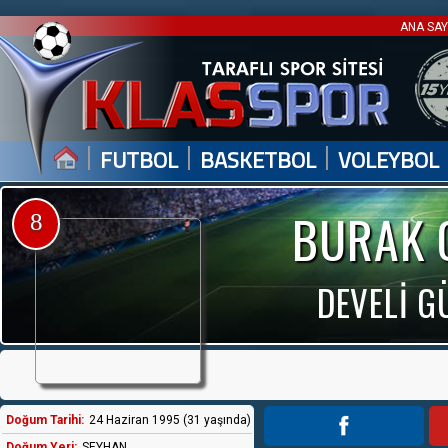
ANA SA
|
|
|
FUTBOL
BASKETBOL
VOLEYBOL
BURAK 
8
DEVELİ 
Doğum Tarihi:
24 Haziran 1995 (31 yaşında)
Doğum Yeri:
SEYHAN