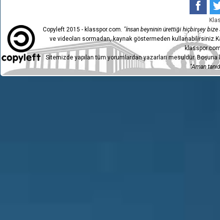
Kla
Copyleft 2015 - klasspor.com.
"İnsan beyninin ürettiği hiçbirşey bize a
ve videoları sormadan, kaynak göstermeden kullanabilirsiniz.Ka
klasspor.com
Sitemizde yapılan tüm yorumlardan yazarları mesuldür. Boşuna h
"Aman tanıdı