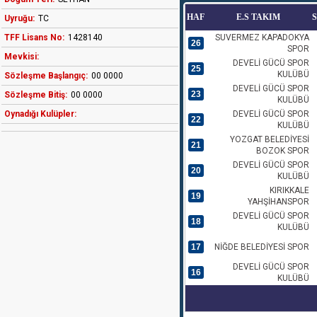
HAF
E.S TAKIM
Uyruğu:
TC
TFF Lisans No:
1428140
SUVERMEZ KAPADOKYA
26
SPOR
Mevkisi:
DEVELİ GÜCÜ SPOR
25
KULÜBÜ
Sözleşme Başlangıç:
00 0000
DEVELİ GÜCÜ SPOR
23
Sözleşme Bitiş:
00 0000
KULÜBÜ
Oynadığı Kulüpler:
DEVELİ GÜCÜ SPOR
22
KULÜBÜ
YOZGAT BELEDİYESİ
21
BOZOK SPOR
DEVELİ GÜCÜ SPOR
20
KULÜBÜ
KIRIKKALE
19
YAHŞİHANSPOR
DEVELİ GÜCÜ SPOR
18
KULÜBÜ
17
NİĞDE BELEDİYESİ SPOR
DEVELİ GÜCÜ SPOR
16
KULÜBÜ