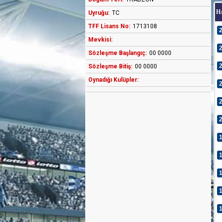
H
Uyruğu:
TC
TFF Lisans No:
1713108
Mevkisi:
Sözleşme Başlangıç:
00 0000
Sözleşme Bitiş:
00 0000
Oynadığı Kulüpler: