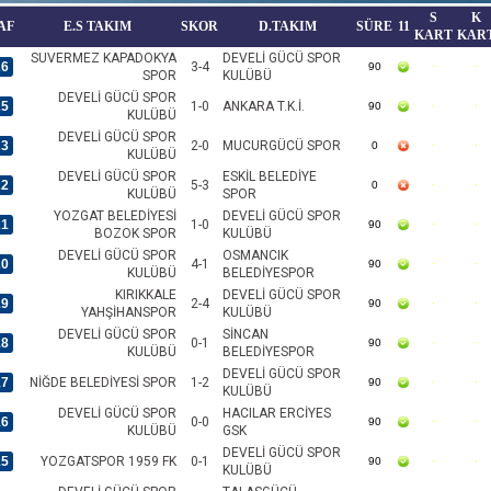
S
K
AF
E.S TAKIM
SKOR
D.TAKIM
SÜRE
11
KART
KAR
SUVERMEZ KAPADOKYA
DEVELİ GÜCÜ SPOR
26
3-4
90
SPOR
KULÜBÜ
DEVELİ GÜCÜ SPOR
25
1-0
ANKARA T.K.İ.
90
KULÜBÜ
DEVELİ GÜCÜ SPOR
23
2-0
MUCURGÜCÜ SPOR
0
KULÜBÜ
DEVELİ GÜCÜ SPOR
ESKİL BELEDİYE
22
5-3
0
KULÜBÜ
SPOR
YOZGAT BELEDİYESİ
DEVELİ GÜCÜ SPOR
21
1-0
90
BOZOK SPOR
KULÜBÜ
DEVELİ GÜCÜ SPOR
OSMANCIK
20
4-1
90
KULÜBÜ
BELEDİYESPOR
KIRIKKALE
DEVELİ GÜCÜ SPOR
19
2-4
90
YAHŞİHANSPOR
KULÜBÜ
DEVELİ GÜCÜ SPOR
SİNCAN
18
0-1
90
KULÜBÜ
BELEDİYESPOR
DEVELİ GÜCÜ SPOR
17
NİĞDE BELEDİYESİ SPOR
1-2
90
KULÜBÜ
DEVELİ GÜCÜ SPOR
HACILAR ERCİYES
16
0-0
90
KULÜBÜ
GSK
DEVELİ GÜCÜ SPOR
15
YOZGATSPOR 1959 FK
0-1
90
KULÜBÜ