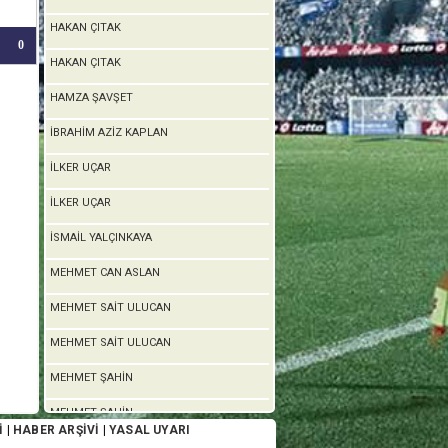
HAKAN ÇITAK
0
HAKAN ÇITAK
HAMZA ŞAVŞET
İBRAHİM AZİZ KAPLAN
İLKER UÇAR
İLKER UÇAR
İSMAİL YALÇINKAYA
MEHMET CAN ASLAN
MEHMET SAİT ULUCAN
MEHMET SAİT ULUCAN
MEHMET ŞAHİN
MEHMET ŞAHİN
İ
|
HABER ARŞİVİ
|
YASAL UYARI
MELİHŞAH ASLAN