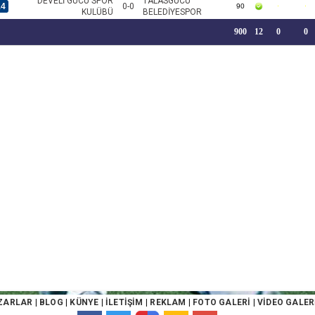
DEVELİ GÜCÜ SPOR
TALASGÜCÜ
14
0-0
90
KULÜBÜ
BELEDİYESPOR
900
12
0
0
ZARLAR
|
BLOG
|
KÜNYE
|
İLETİŞİM
|
REKLAM
|
FOTO GALERİ
|
VİDEO GALER