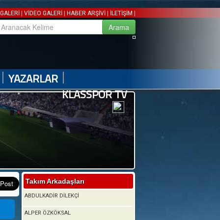
|
|
|
|
GALERİ
VİDEO GALERİ
HABER ARŞİVİ
İLETİŞİM
|
|
YAZARLAR
KLASSPOR TV
Takım Arkadaşları
ABDULKADİR DİLEKÇİ
ALPER ÖZKÖKSAL