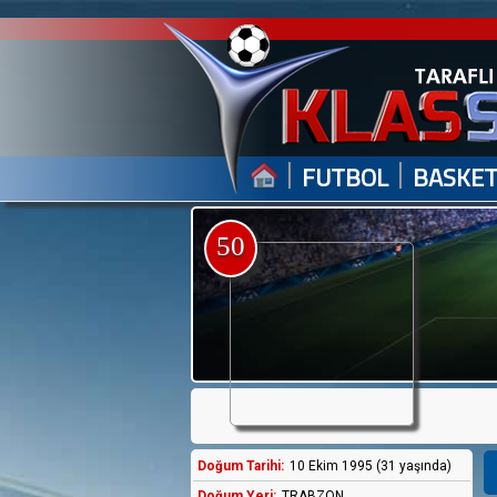
|
|
FUTBOL
BASKE
50
Doğum Tarihi:
10 Ekim 1995 (31 yaşında)
Doğum Yeri:
TRABZON