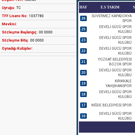
HAF
E.S TAKIM
Uyruğu:
TC
TFF Lisans No:
1037780
SUVERMEZ KAPADOKYA
26
SPOR
Mevkisi:
DEVELİ GÜCÜ SPOR
25
KULÜBÜ
Sözleşme Başlangıç:
00 0000
DEVELİ GÜCÜ SPOR
23
Sözleşme Bitiş:
00 0000
KULÜBÜ
Oynadığı Kulüpler:
DEVELİ GÜCÜ SPOR
22
KULÜBÜ
YOZGAT BELEDİYESİ
21
BOZOK SPOR
DEVELİ GÜCÜ SPOR
20
KULÜBÜ
KIRIKKALE
19
YAHŞİHANSPOR
DEVELİ GÜCÜ SPOR
18
KULÜBÜ
17
NİĞDE BELEDİYESİ SPOR
DEVELİ GÜCÜ SPOR
16
KULÜBÜ