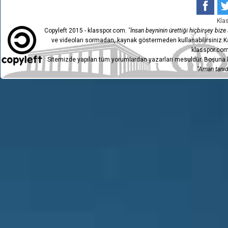
Kla
Copyleft 2015 - klasspor.com.
"İnsan beyninin ürettiği hiçbirşey bize a
ve videoları sormadan, kaynak göstermeden kullanabilirsiniz.Ka
klasspor.com
Sitemizde yapılan tüm yorumlardan yazarları mesuldür. Boşuna h
"Aman tanıdı