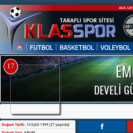
ANA SA
|
|
|
FUTBOL
BASKETBOL
VOLEYBOL
EM
17
DEVELİ 
Doğum Tarihi:
10 Eylül 1999 (27 yaşında)
Doğum Yeri:
KAVAK