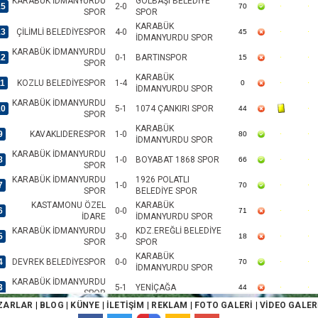
KARABÜK İDMANYURDU
GÖLBAŞI BELEDİYE
15
2-0
70
SPOR
SPOR
KARABÜK
13
ÇİLİMLİ BELEDİYESPOR
4-0
45
İDMANYURDU SPOR
KARABÜK İDMANYURDU
12
0-1
BARTINSPOR
15
SPOR
KARABÜK
11
KOZLU BELEDİYESPOR
1-4
0
İDMANYURDU SPOR
KARABÜK İDMANYURDU
10
5-1
1074 ÇANKIRI SPOR
44
SPOR
KARABÜK
9
KAVAKLIDERESPOR
1-0
80
İDMANYURDU SPOR
KARABÜK İDMANYURDU
8
1-0
BOYABAT 1868 SPOR
66
SPOR
KARABÜK İDMANYURDU
1926 POLATLI
7
1-0
70
SPOR
BELEDİYE SPOR
KASTAMONU ÖZEL
KARABÜK
6
0-0
71
İDARE
İDMANYURDU SPOR
KARABÜK İDMANYURDU
KDZ.EREĞLİ BELEDİYE
5
3-0
18
SPOR
SPOR
KARABÜK
4
DEVREK BELEDİYESPOR
0-0
70
İDMANYURDU SPOR
KARABÜK İDMANYURDU
3
5-1
YENİÇAĞA
44
SPOR
ZARLAR
|
BLOG
|
KÜNYE
|
İLETİŞİM
|
REKLAM
|
FOTO GALERİ
|
VİDEO GALER
GÖLBAŞI BELEDİYE
KARABÜK
2
1-1
0