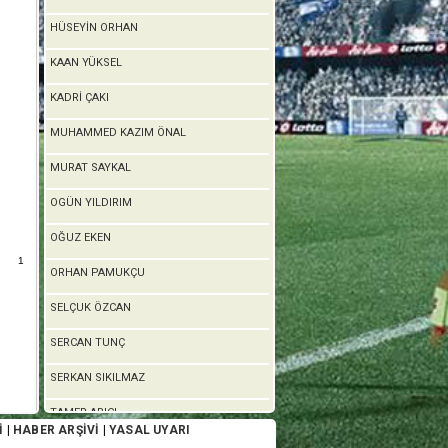
HÜSEYİN ORHAN
KAAN YÜKSEL
KADRİ ÇAKI
MUHAMMED KAZIM ÖNAL
MURAT SAYKAL
OGÜN YILDIRIM
OĞUZ EKEN
1
ORHAN PAMUKÇU
SELÇUK ÖZCAN
SERCAN TUNÇ
SERKAN SIKILMAZ
TAMER ARICI
İ
|
HABER ARŞİVİ
|
YASAL UYARI
ÜNAL KAYA