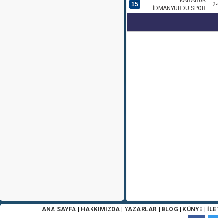
KARABÜK
15
2-
İDMANYURDU SPOR
ANA SAYFA
|
HAKKIMIZDA
|
YAZARLAR
|
BLOG
|
KÜNYE
|
İLE