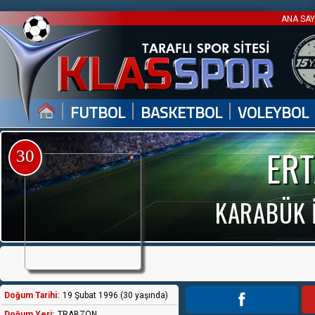
ANA SA
|
|
|
FUTBOL
BASKETBOL
VOLEYBOL
ER
30
KARABÜK 
Doğum Tarihi:
19 Şubat 1996 (30 yaşında)
Doğum Yeri:
TRABZON