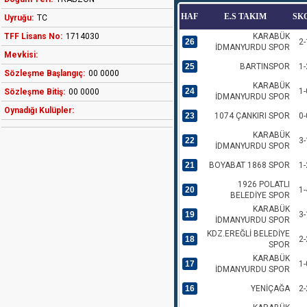
HAF
E.S TAKIM
SK
Uyruğu:
TC
TFF Lisans No:
1714030
KARABÜK
26
2-
İDMANYURDU SPOR
Mevkisi:
25
BARTINSPOR
1-
Sözleşme Başlangıç:
00 0000
KARABÜK
24
1-
Sözleşme Bitiş:
00 0000
İDMANYURDU SPOR
Oynadığı Kulüpler:
23
1074 ÇANKIRI SPOR
0-
KARABÜK
22
3-
İDMANYURDU SPOR
21
BOYABAT 1868 SPOR
1-
1926 POLATLI
20
1-
BELEDİYE SPOR
KARABÜK
19
3-
İDMANYURDU SPOR
KDZ.EREĞLİ BELEDİYE
18
2-
SPOR
KARABÜK
17
1-
İDMANYURDU SPOR
16
YENİÇAĞA
2-