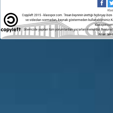
Kla
Copyleft 2015 - klasspor.com.
"İnsan beyninin ürettiği hiçbirşey bize a
ve videoları sormadan, kaynak göstermeden kullanabilirsiniz.Ka
klasspor.com
Sitemizde yapılan tüm yorumlardan yazarları mesuldür. Boşuna h
"Aman tanıdı